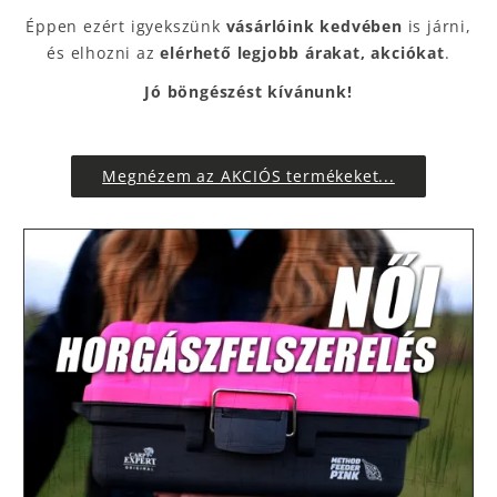
Éppen ezért igyekszünk
vásárlóink kedvében
is járni,
és elhozni az
elérhető legjobb árakat, akciókat
.
Jó böngészést kívánunk!
Megnézem az AKCIÓS termékeket...