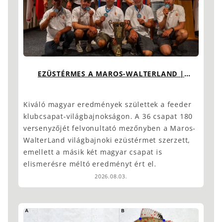
EZÜSTÉRMES A MAROS-WALTERLAND |
MAGYAR SIKEREK A VB-N
Kiváló magyar eredmények születtek a feeder
klubcsapat-világbajnokságon. A 36 csapat 180
versenyzőjét felvonultató mezőnyben a Maros-
WalterLand világbajnoki ezüstérmet szerzett,
emellett a másik két magyar csapat is
elismerésre méltó eredményt ért el.
2026.08.03.