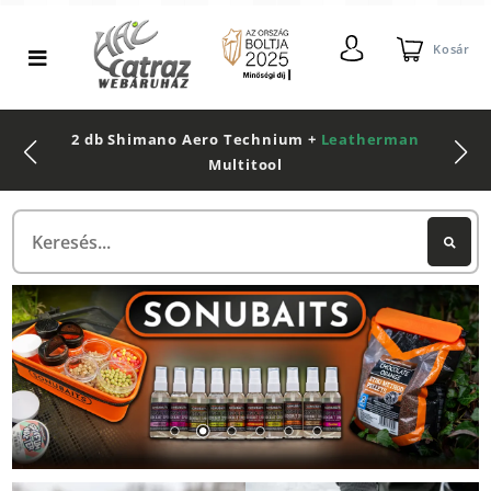
Kosár
2 db Shimano Aero Technium +
Leatherman
Multitool