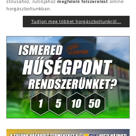
stílusához, rutinjához
megfelelő felszerelést
online
horgászboltunkban.
Tudjon meg többet horgászboltunkról...