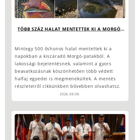
TÖBB SZÁZ HALAT MENTETTEK KI A MORGÓ-
PATAKBÓL
Mintegy 500 őshonos halat mentettek ki a
napokban a kiszáradó Morgó-patakból. A
lakossági bejelentésnek, valamint a gyors
beavatkozásnak köszönhetően több védett
halfaj egyedei is megmenekültek. A mentés
részleteiről cikkünkben bővebben olvashatsz.
2026.08.08.