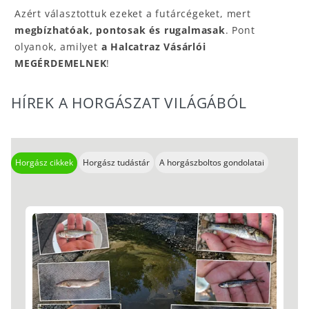
Azért választottuk ezeket a futárcégeket, mert
megbízhatóak, pontosak és rugalmasak
. Pont
olyanok, amilyet
a Halcatraz Vásárlói
MEGÉRDEMELNEK
!
HÍREK A HORGÁSZAT VILÁGÁBÓL
Horgász cikkek
Horgász tudástár
A horgászboltos gondolatai