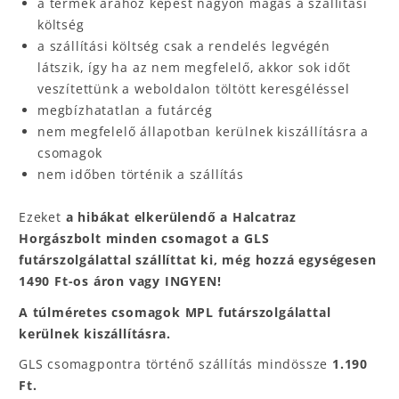
a termék árához képest nagyon magas a szállítási
költség
a szállítási költség csak a rendelés legvégén
látszik, így ha az nem megfelelő, akkor sok időt
veszítettünk a weboldalon töltött keresgéléssel
megbízhatatlan a futárcég
nem megfelelő állapotban kerülnek kiszállításra a
csomagok
nem időben történik a szállítás
Ezeket
a hibákat elkerülendő a Halcatraz
Horgászbolt minden csomagot a GLS
futárszolgálattal szállíttat ki, még hozzá egységesen
1490 Ft-os áron vagy INGYEN!
A túlméretes csomagok MPL
futárszolgálattal
kerülnek kiszállításra.
GLS csomagpontra történő szállítás mindössze
1.190
Ft.