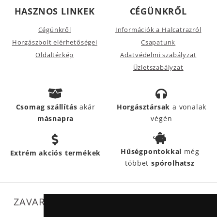
HASZNOS LINKEK
CÉGÜNKRŐL
Cégünkről
Információk a Halcatrazról
Horgászbolt elérhetőségei
Csapatunk
Oldaltérkép
Adatvédelmi szabályzat
Üzletszabályzat
Csomag szállítás
akár
Horgásztársak
a vonalak
másnapra
végén
Hűségpontokkal
még
Extrém akciós termékek
többet
spórolhatsz
ZAVARTALAN MŰKÖDÉSÜNKET SEGÍTIK