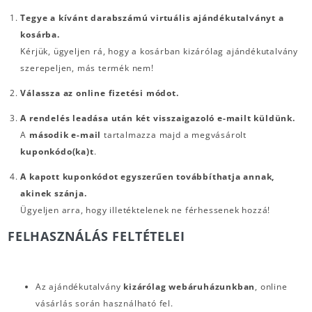
Tegye a kívánt darabszámú virtuális ajándékutalványt a
kosárba.
Kérjük, ügyeljen rá, hogy a kosárban kizárólag ajándékutalvány
szerepeljen, más termék nem!
Válassza az online fizetési módot.
A rendelés leadása után két visszaigazoló e-mailt küldünk.
A
második e-mail
tartalmazza majd a megvásárolt
kuponkódo(ka)t
.
A kapott kuponkódot egyszerűen továbbíthatja annak,
akinek szánja.
Ügyeljen arra, hogy illetéktelenek ne férhessenek hozzá!
FELHASZNÁLÁS FELTÉTELEI
Az ajándékutalvány
kizárólag webáruházunkban
, online
vásárlás során használható fel.