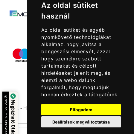
Az oldal sütiket
használ
Az oldal sütiket és egyéb
nyomkövető technológiákat
alkalmaz, hogy javítsa a
böngészési élményét, azzal
hogy személyre szabott
tartalmakat és célzott
hirdetéseket jelenít meg, és
elemzi a weboldalunk
forgalmát, hogy megtudjuk
honnan érkeztek a látogatóink.
Igazolta:
Megbízható Oldal
© 2022 -
Halcatraz Kft.
Elfogadom
Trustindex
Beállítások megváltoztatása
db
-
+
Kosárba Rakom