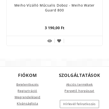
Meiho Vízálló Műcsalis Doboz - Meiho Water
Guard 800
3 190,00 Ft
FIÓKOM
SZOLGÁLTATÁSOK
Bejelentkezés
Akciós termékek
Regisztráció
Pergető horgászat
Megrendeléseid
Kívánságlista
Hírlevél feliratkozás