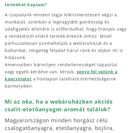
terméket kaptam?
A csapatunk minden tagja lelkiismeretesen végzi a
munkáját, azonban a legnagyobb gondosság és
odafigyelés ellenére is előfordulhat, hogy hiányos vagy
a rendeléstől eltérő termék érkezik önhöz. Mivel
párhuzamosan üzemeltetjük a webáruházat és a
boltunkat, rengeteg feladat hárul ránk és olykor mi is
hibázunk.
Amennyiben bármilyen rendellenességet tapasztal
vagy egyéb kérdése van, kérjük,
vegye fel velünk a
kapcsolatot
a honlapon található elérhetőségeink
bármelyikén.
Mi az oka, ha a webáruházban akciós
csalit-etetőanyagot-aromát találok?
Magyarországon minden horgász célú
csalogatóanyagra, etetőanyagra, bojlira,