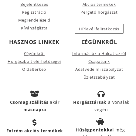
Bejelentkezés
Akciós termékek
Regisztráció
Pergető horgászat
Megrendeléseid
Kívánságlista
Hírlevél feliratkozás
HASZNOS LINKEK
CÉGÜNKRŐL
Cégünkről
Információk a Halcatrazról
Horgászbolt elérhetőségei
Csapatunk
Oldaltérkép
Adatvédelmi szabályzat
Üzletszabályzat
Csomag szállítás
akár
Horgásztársak
a vonalak
másnapra
végén
Hűségpontokkal
még
Extrém akciós termékek