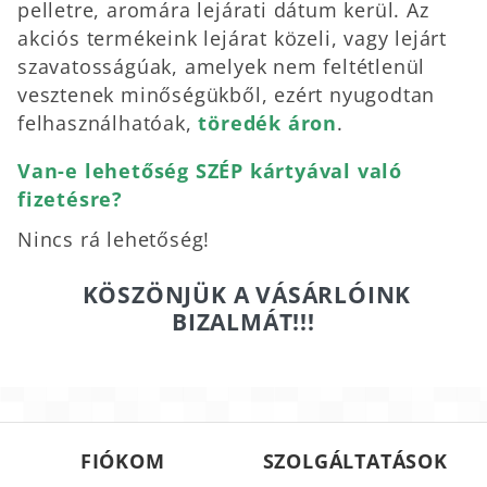
pelletre, aromára lejárati dátum kerül. Az
akciós termékeink lejárat közeli, vagy lejárt
szavatosságúak, amelyek nem feltétlenül
vesztenek minőségükből, ezért nyugodtan
felhasználhatóak,
töredék áron
.
Van-e lehetőség SZÉP kártyával való
fizetésre?
Nincs rá lehetőség!
KÖSZÖNJÜK A VÁSÁRLÓINK
BIZALMÁT!!!
FIÓKOM
SZOLGÁLTATÁSOK