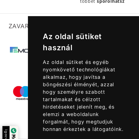
többet
spórolhatsz
ZAVARTALAN MŰKÖDÉSÜNKET SEGÍTIK
Az oldal sütiket
használ
Az oldal sütiket és egyéb
nyomkövető technológiákat
alkalmaz, hogy javítsa a
böngészési élményét, azzal
hogy személyre szabott
tartalmakat és célzott
hirdetéseket jelenít meg, és
elemzi a weboldalunk
forgalmát, hogy megtudjuk
honnan érkeztek a látogatóink.
Igazolta: