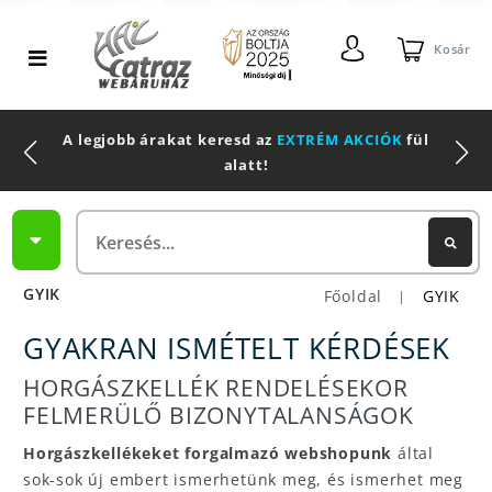
Kosár
A legjobb árakat keresd az
EXTRÉM AKCIÓK
fül
alatt!
GYIK
Főoldal
GYIK
|
GYAKRAN ISMÉTELT KÉRDÉSEK
HORGÁSZKELLÉK RENDELÉSEKOR
FELMERÜLŐ BIZONYTALANSÁGOK
Horgászkellékeket forgalmazó webshopunk
által
sok-sok új embert ismerhetünk meg, és ismerhet meg