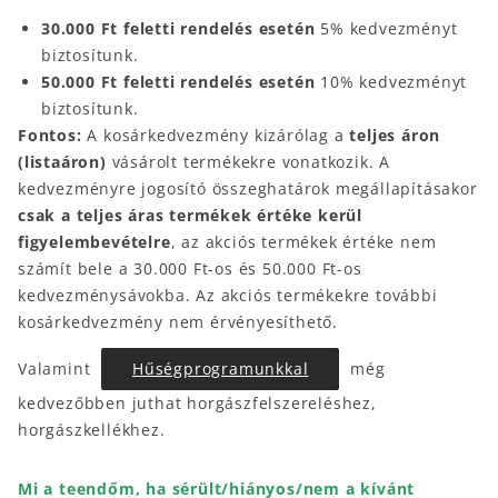
30.000 Ft feletti rendelés esetén
5% kedvezményt
biztosítunk.
50.000 Ft feletti rendelés esetén
10% kedvezményt
biztosítunk.
Fontos:
A kosárkedvezmény kizárólag a
teljes áron
(listaáron)
vásárolt termékekre vonatkozik. A
kedvezményre jogosító összeghatárok megállapításakor
csak a teljes áras termékek értéke kerül
figyelembevételre
, az akciós termékek értéke nem
számít bele a 30.000 Ft-os és 50.000 Ft-os
kedvezménysávokba. Az akciós termékekre további
kosárkedvezmény nem érvényesíthető.
Valamint
Hűségprogramunkkal
még
kedvezőbben juthat horgászfelszereléshez,
horgászkellékhez.
Mi a teendőm, ha sérült/hiányos/nem a kívánt