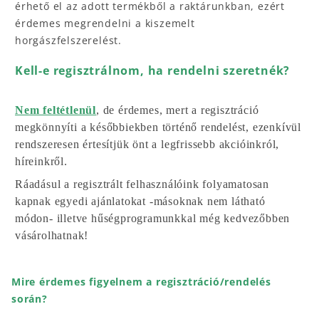
érhető el az adott termékből a raktárunkban, ezért
érdemes megrendelni a kiszemelt
horgászfelszerelést.
Kell-e regisztrálnom, ha rendelni szeretnék?
Nem feltétlenül
, de érdemes, mert a regisztráció
megkönnyíti a későbbiekben történő rendelést, ezenkívül
rendszeresen értesítjük önt a legfrissebb akcióinkról,
híreinkről.
Ráadásul a regisztrált felhasználóink folyamatosan
kapnak egyedi ajánlatokat -másoknak nem látható
módon- illetve hűségprogramunkkal még kedvezőbben
vásárolhatnak!
Mire érdemes figyelnem a regisztráció/rendelés
során?