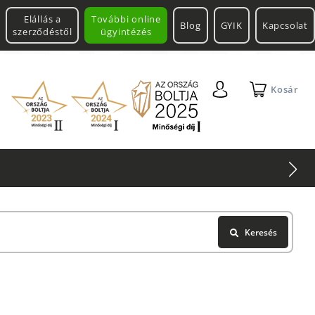
Elállás a
További online
Blog
GYIK
Kapcsolat
szerződéstől
ügyintézés
Kosár
Keresés