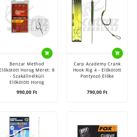
 lehető
behatolás
dul elő)
tudjuk e
Benzar Method
Carp Academy Crank
Előkötött Horog Méret: 8
Hook Rig 4 - Előkötött
- Szakállnélküli
Pontyozó Előke
Előkötött Horog
990,00 Ft
790,00 Ft