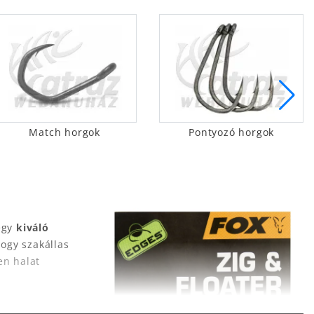
Match horgok
Pontyozó horgok
egy
kiváló
ogy szakállas
en halat
ra lehet menni,