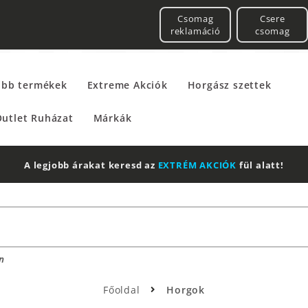
Csomag
Csere
reklamáció
csomag
űbb termékek
Extreme Akciók
Horgász szettek
utlet Ruházat
Márkák
2 db Shimano Aero Technium +
Leatherman
Multitool
n
Főoldal
Horgok