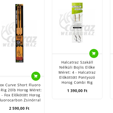
Halcatraz Szakáll
Nélküli Bojlis Előke
Méret: 4 - Halcatraz
Előköttött Pontyozó
Horog Combi Rig
ox Curve Short Fluoro
-Rig 20lb Horog Méret:
1 390,00 Ft
 - Fox Előkötött Horog
luorocarbon Zsinórral
2 590,00 Ft