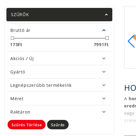
SZŰRŐK
Bruttó ár
173
Ft
7991
Ft
Akciós / Új
Előkötött horgok
Gyártó
urozó horgok
Legnépszerűbb termékeink
H
Méret
A
ho
ered
Raktáron
vagy 
szere
Szűrés Törlése
Szűrés
Persz