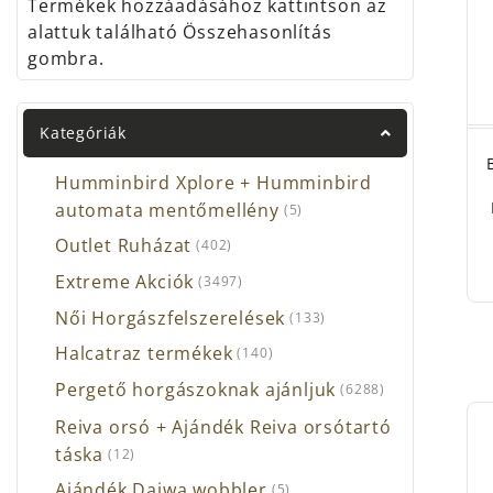
Termékek hozzáadásához kattintson az
nem 
alattuk található Összehasonlítás
gombra.
Egyr
legk
másod
Kategóriák
Másr
haszn
Humminbird Xplore + Humminbird
automata mentőmellény
(5)
Outlet Ruházat
(402)
Extreme Akciók
(3497)
Női Horgászfelszerelések
(133)
Halcatraz termékek
(140)
Pergető horgászoknak ajánljuk
(6288)
Reiva orsó + Ajándék Reiva orsótartó
táska
(12)
Ajándék Daiwa wobbler
(5)