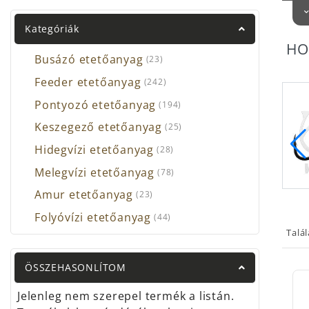
azo
megf
Kategóriák
és né
HO
Busázó etetőanyag
(23)
Amit
Feeder etetőanyag
(242)
mi
mi
Pontyozó etetőanyag
(194)
mi
Keszegező etetőanyag
(25)
rö
Hidegvízi etetőanyag
(28)
ha
me
Melegvízi etetőanyag
(78)
me
Amur etetőanyag
(23)
10es horog
12es horog
Folyóvízi etetőanyag
(44)
Amenn
Talá
mind
élő c
ÖSSZEHASONLÍTOM
Szám
Jelenleg nem szerepel termék a listán.
azza