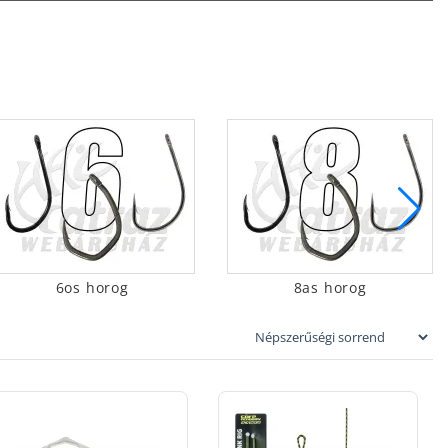
hiszen azokat
akorlottságától
ásakor:
ideális
 horgászatra,
6os horog
8as horog
ot, akkor még
előkezsinór
, az
fog érteni
hogy a
horgon