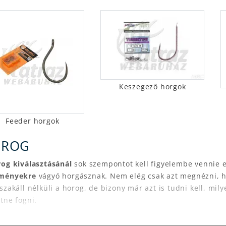
Keszegező horgok
Feeder horgok
OROG
rog kiválasztásáná
l
sok szempontot kell figyelembe vennie 
ményekre
vágyó horgásznak. Nem elég csak azt megnézni, h
szakáll nélküli a horog, de bizony már azt is tudni kell, mily
tne fogni.
e ez nem jelenti azt, hogy egyféle horoggal csak egyféle hal