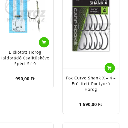
Előkötött Horog
Haldorádó Csalitüskével
Spéci S:10
Fox Curve Shank X – 4 –
990,00 Ft
Erősített Pontyozó
Horog
1 590,00 Ft