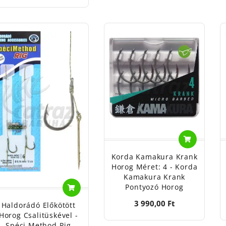
Korda Kamakura Krank
Horog Méret: 4 - Korda
Kamakura Krank
Pontyozó Horog
3 990,00 Ft
Haldorádó Előkötött
Horog Csalitüskével -
Spéci Method Rig