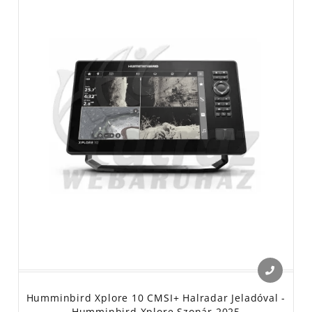
Humminbird Xplore 10 CMSI+ Halradar Jeladóval -
Humminbird Xplore Szonár 2025