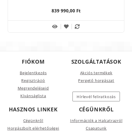
839 990,00 Ft
FIÓKOM
SZOLGÁLTATÁSOK
Bejelentkezés
Akciós termékek
Regisztráció
Pergető horgászat
Megrendeléseid
Kívánságlista
Hírlevél feliratkozás
HASZNOS LINKEK
CÉGÜNKRŐL
Cégünkről
Információk a Halcatrazról
Horgászbolt elérhetőségei
Csapatunk