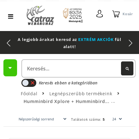
Kosár
A legjobb árakat keresd az
EXTRÉM AKCIÓK
fül
alatt!
Keresés ebben a kategóriában
Főoldal
Legnépszerűbb termékeink
Humminbird Xplore + Humminbird...
Találatok száma:
5