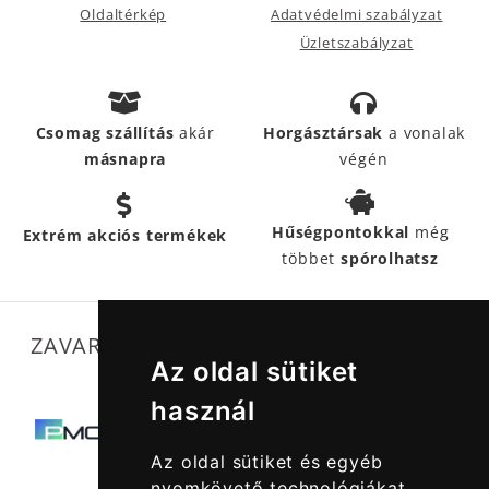
Oldaltérkép
Adatvédelmi szabályzat
Üzletszabályzat
Csomag szállítás
akár
Horgásztársak
a vonalak
másnapra
végén
Hűségpontokkal
még
Extrém akciós termékek
többet
spórolhatsz
ZAVARTALAN MŰKÖDÉSÜNKET SEGÍTIK
Az oldal sütiket
használ
Az oldal sütiket és egyéb
nyomkövető technológiákat