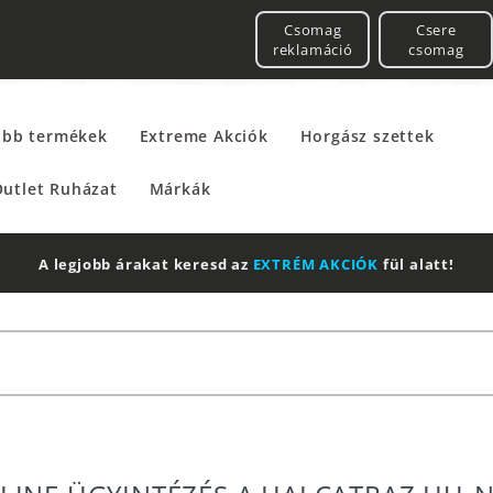
Csomag
Csere
reklamáció
csomag
űbb termékek
Extreme Akciók
Horgász szettek
utlet Ruházat
Márkák
A legjobb árakat keresd az
EXTRÉM AKCIÓK
fül alatt!