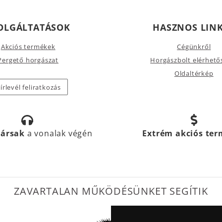
OLGÁLTATÁSOK
HASZNOS LIN
Akciós termékek
Cégünkről
Pergető horgászat
Horgászbolt elérhető
Oldaltérkép
írlevél feliratkozás
társak
a vonalak végén
Extrém akciós te
ZAVARTALAN MŰKÖDÉSÜNKET SEGÍTIK