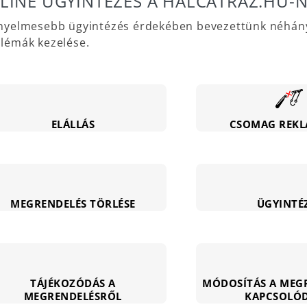
LINE ÜGYINTÉZÉS A HALCATRAZ.HU-
nyelmesebb ügyintézés érdekében bevezettünk néhány 
lémák kezelése.
ELÁLLÁS
CSOMAG REKL
MEGRENDELÉS TÖRLÉSE
ÜGYINTÉ
TÁJÉKOZÓDÁS A
MÓDOSÍTÁS A MEG
MEGRENDELÉSRŐL
KAPCSOLÓ