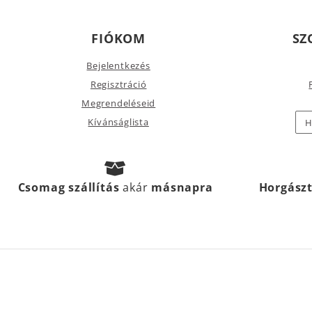
FIÓKOM
SZ
Bejelentkezés
Regisztráció
Megrendeléseid
Kívánságlista
H
Csomag szállítás
akár
másnapra
Horgász