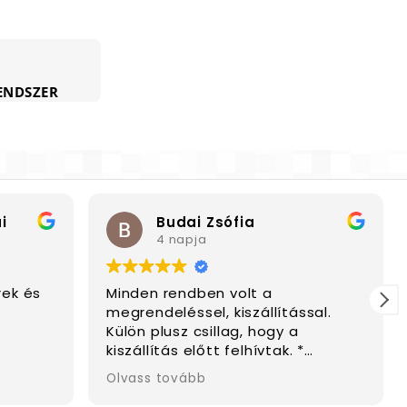
ENDSZER
i
Budai Zsófia
4 napja
ek és
Minden rendben volt a
megrendeléssel, kiszállítással.
Külön plusz csillag, hogy a
kiszállítás előtt felhívtak. *
Köszönöm
Olvass tovább