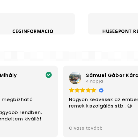
CÉGINFORMÁCIÓ
HŰSÉGPONT R
Mihály
Sámuel Gábor Kára
4 napja
, megbízható
Nagyon kedvesek az ember
remek kiszolgálás stb.. 😉
nagyobb rendben.
endeltem kiválló!
Olvass tovább