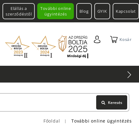
Elállás a
További online
Blog
GYIK
Kapcsolat
szerződéstől
ügyintézés
Kosár
Keresés
Főoldal
További online ügyintézés
|