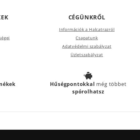
KEK
CÉGÜNKRŐL
Információk a Halcatrazról
ségei
Csapatunk
Adatvédelmi szabályzat
Üzletszabályzat
rmékek
Hűségpontokkal
még többet
spórolhatsz