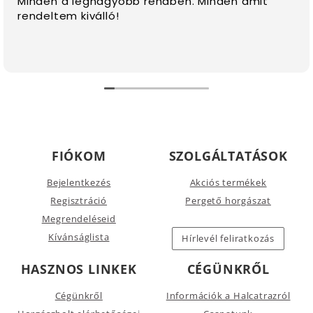
Minden a legnagyobb rendben. Minden amit
rendeltem kiválló!
FIÓKOM
SZOLGÁLTATÁSOK
Bejelentkezés
Akciós termékek
Regisztráció
Pergető horgászat
Megrendeléseid
Kívánságlista
Hírlevél feliratkozás
HASZNOS LINKEK
CÉGÜNKRŐL
Cégünkről
Információk a Halcatrazról