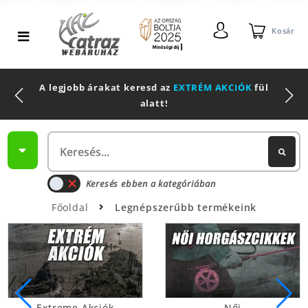
Kosár
A legjobb árakat keresd az
EXTRÉM AKCIÓK
fül
alatt!
Keresés ebben a kategóriában
Főoldal
Legnépszerűbb termékeink
Extreme Akciók
Női