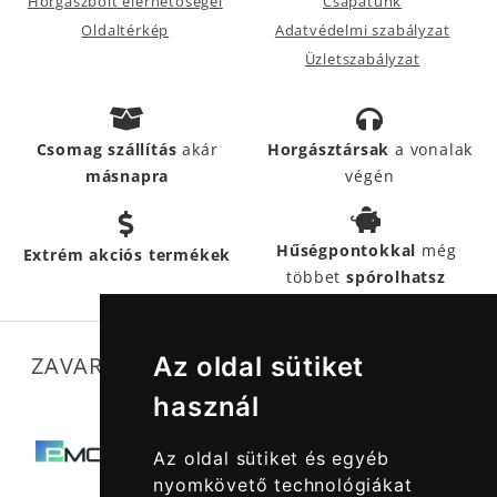
Horgászbolt elérhetőségei
Csapatunk
Oldaltérkép
Adatvédelmi szabályzat
Üzletszabályzat
Csomag szállítás
akár
Horgásztársak
a vonalak
másnapra
végén
Hűségpontokkal
még
Extrém akciós termékek
többet
spórolhatsz
Az oldal sütiket
ZAVARTALAN MŰKÖDÉSÜNKET SEGÍTIK
használ
Az oldal sütiket és egyéb
nyomkövető technológiákat