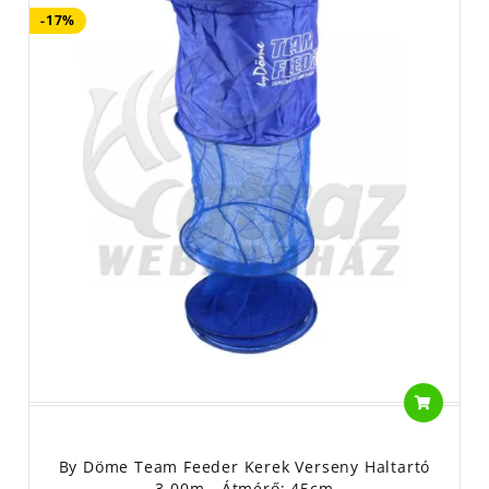
-17%
By Döme Team Feeder Kerek Verseny Haltartó
3,00m - Átmérő: 45cm