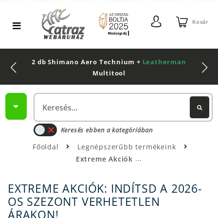
Kosár
2 db Shimano Aero Technium +
Leatherman
Multitool
Keresés ebben a kategóriában
Főoldal
Legnépszerűbb termékeink
Extreme Akciók
EXTREME AKCIÓK: INDÍTSD A 2026-
OS SZEZONT VERHETETLEN
ÁRAKON!