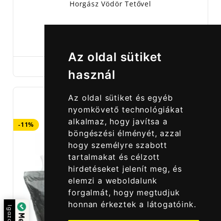
Horgász Vödör Tetővel
2 990,00 Ft
3 690,00 Ft
Az oldal sütiket
használ
Az oldal sütiket és egyéb
nyomkövető technológiákat
alkalmaz, hogy javítsa a
-11%
böngészési élményét, azzal
hogy személyre szabott
tartalmakat és célzott
hirdetéseket jelenít meg, és
elemzi a weboldalunk
forgalmát, hogy megtudjuk
honnan érkeztek a látogatóink.
Igazolta: