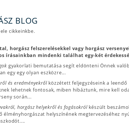
ÁSZ BLOG
ele cikkeinkbe.
tal, horgász felszerelésekkel vagy horgász versenye
os írásainkban mindenki találhat egy-két érdekessé
gok
gyakorlati bemutatása segít eldönteni Önnek való
an egy egy olyan eszközre...
ről és eredményekről
közzétett feljegyzéseink a leendő
nek lehetnek fontosak, miben hibáztunk, mire kell oda
rseny során...
vakról, horgász helyekről és fogásokról
készült beszámol
ő élményhorgászat helyszínének megtervezéséhez nyú
szkodót....