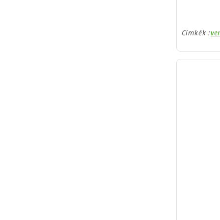
Címkék :
ve