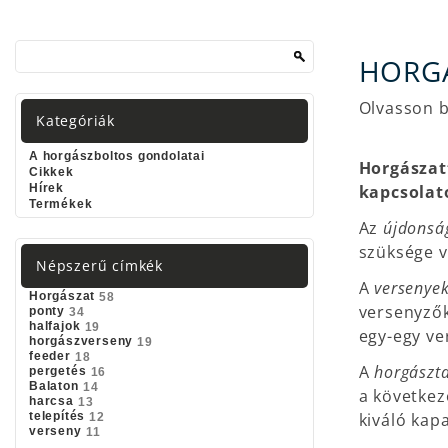
HORG
Olvasson b
Kategóriák
A horgászboltos gondolatai
Horgászat
Cikkek
Hírek
kapcsolat
Termékek
Az
újdonsá
szüksége v
Népszerű címkék
A
versenyek
Horgászat
58
versenyzők
ponty
34
halfajok
19
egy-egy ve
horgászverseny
19
feeder
18
A
horgászta
pergetés
16
Balaton
14
a következ
harcsa
13
telepítés
kiváló kapa
12
verseny
11