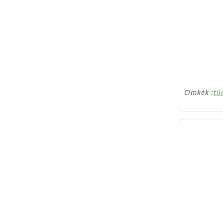
Címkék :
ti