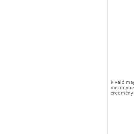
Kiváló ma
mezőnyben
eredményt 