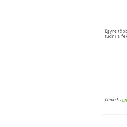
Egyre több
tudni a fe
Címkék :
sü