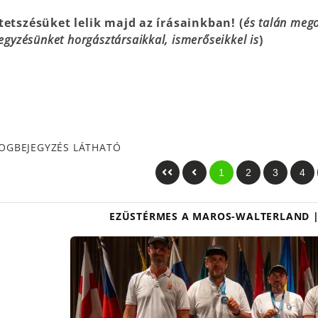
etszésüket lelik majd az írásainkban! (
és talán mego
egyzésünket horgásztársaikkal, ismerőseikkel is
)
LOGBEJEGYZÉS LÁTHATÓ
1
2
3
4
EZÜSTÉRMES A MAROS-WALTERLAND |