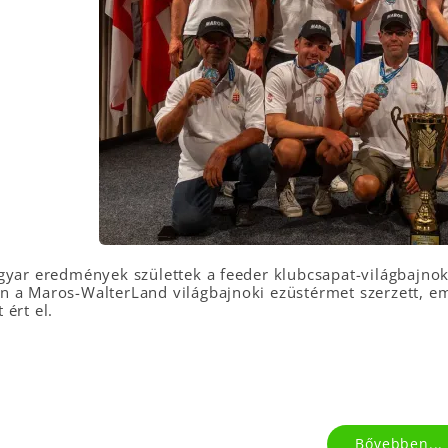
gyar eredmények születtek a feeder klubcsapat-világbajnok
 a Maros-WalterLand világbajnoki ezüstérmet szerzett, eme
ért el.
Bővebben...