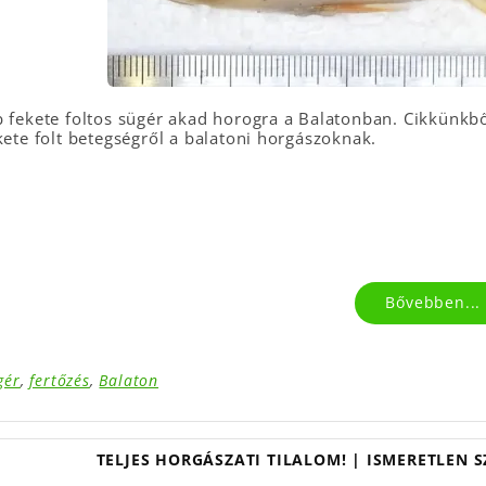
 fekete foltos sügér akad horogra a Balatonban. Cikkünkből
kete folt betegségről a balatoni horgászoknak.
Bővebben...
gér
,
fertőzés
,
Balaton
TELJES HORGÁSZATI TILALOM! | ISMERETLEN