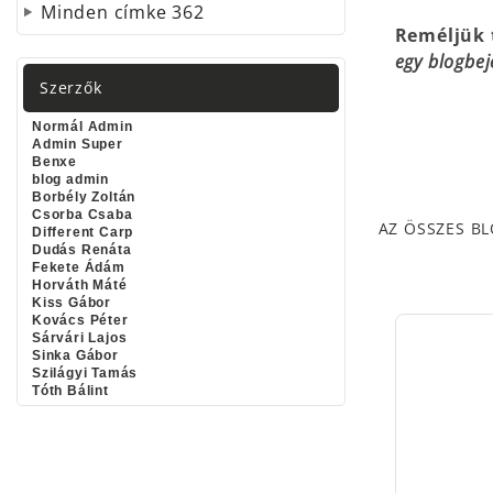
Minden címke
362
Reméljük t
egy blogbej
Szerzők
Normál Admin
Admin Super
Benxe
blog admin
Borbély Zoltán
Csorba Csaba
AZ ÖSSZES B
Different Carp
Dudás Renáta
Fekete Ádám
Horváth Máté
Kiss Gábor
Kovács Péter
Sárvári Lajos
Sinka Gábor
Szilágyi Tamás
Tóth Bálint