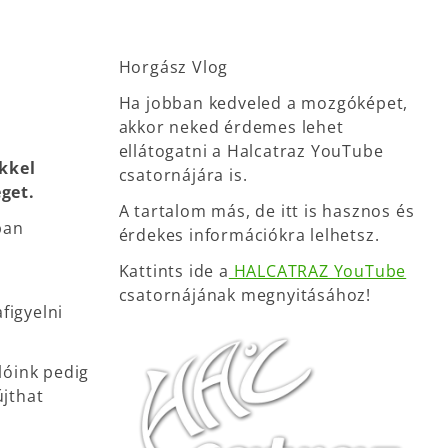
Horgász Vlog
Ha jobban kedveled a mozgóképet,
akkor neked érdemes lehet
ellátogatni a Halcatraz YouTube
kkel
csatornájára is.
get.
A tartalom más, de itt is hasznos és
ban
érdekes információkra lelhetsz.
Kattints ide a
HALCATRAZ YouTube
csatornájának megnyitásához!
figyelni
óink pedig
jthat