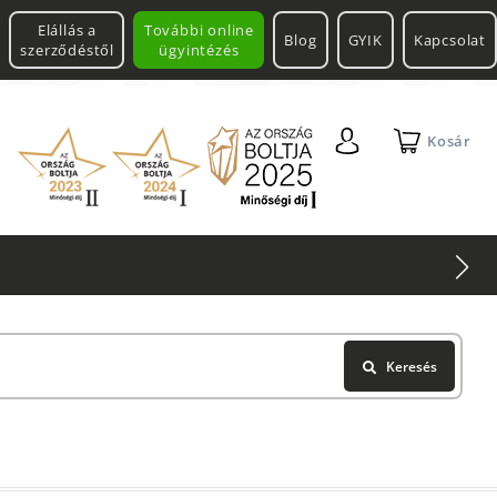
Elállás a
További online
Blog
GYIK
Kapcsolat
szerződéstől
ügyintézés
Kosár
no Aero Technium +
Leatherman
Multitool
Keresés