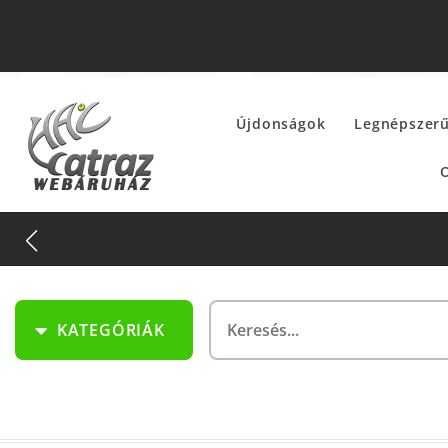
Újdonságok
Legnépszer
O
KATEGÓRIÁK