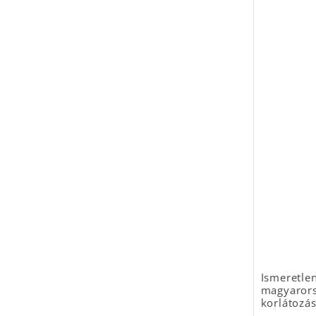
Ismeretlen
magyarors
korlátozás