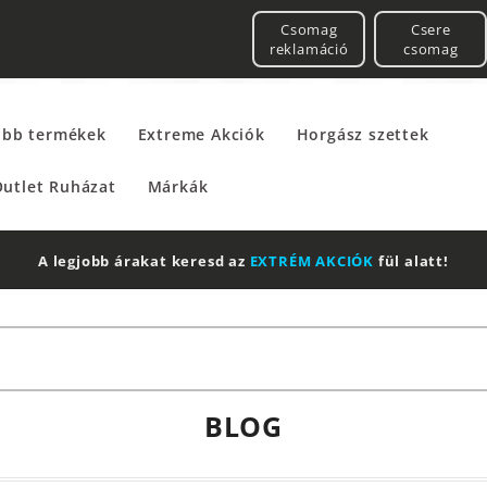
Csomag
Csere
reklamáció
csomag
űbb termékek
Extreme Akciók
Horgász szettek
utlet Ruházat
Márkák
2 db Shima
BLOG