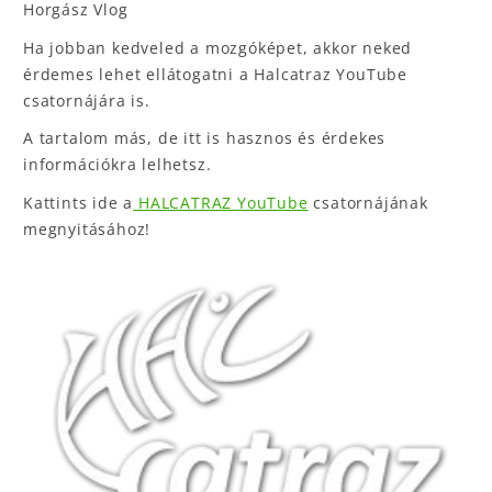
Horgász Vlog
Ha jobban kedveled a mozgóképet, akkor neked
érdemes lehet ellátogatni a Halcatraz YouTube
csatornájára is.
A tartalom más, de itt is hasznos és érdekes
információkra lelhetsz.
Kattints ide a
HALCATRAZ YouTube
csatornájának
megnyitásához!