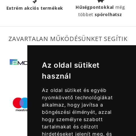
Hűségpontokkal
még
Extrém akciós termékek
többet
spórolhatsz
ZAVARTALAN MŰKÖDÉSÜNKET SEGÍTIK
Az oldal sütiket
használ
Az oldal sütiket és egyéb
nyomkövető technológiákat
alkalmaz, hogy javítsa a
böngészési élményét, azzal
hogy személyre szabott
tartalmakat és célzott
hirdetéseket jelenít meg, és