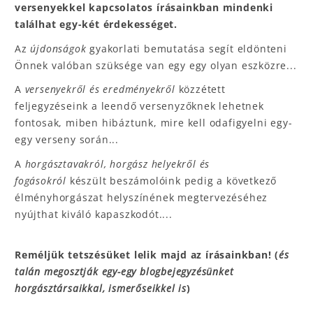
versenyekkel kapcsolatos írásainkban mindenki
találhat egy-két érdekességet.
Az
újdonságok
gyakorlati bemutatása segít eldönteni
Önnek valóban szüksége van egy egy olyan eszközre...
A
versenyekről és eredményekről
közzétett
feljegyzéseink a leendő versenyzőknek lehetnek
fontosak, miben hibáztunk, mire kell odafigyelni egy-
egy verseny során...
A
horgásztavakról, horgász helyekről és
fogásokról
készült beszámolóink pedig a következő
élményhorgászat helyszínének megtervezéséhez
nyújthat kiváló kapaszkodót....
Reméljük tetszésüket lelik majd az írásainkban! (
és
talán megosztják egy-egy blogbejegyzésünket
horgásztársaikkal, ismerőseikkel is
)