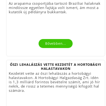
Az arapaima csoportjába tartozó Brazíliai halaknak
mindössze egyetlen fajtája volt ismert, ám most a
kutatók új példányra bukkantak.
Bővebben...
ŐSZI LEHALÁSZÁS VETTE KEZDETÉT A HORTOBÁGYI
HALASTAVAKON
Kezdetét vette az őszi lehalászás a hortobágyi
halastavakon. A Hortobágyi Halgazdaság Zrt. idén
is 1,3 milliárd forintos bevételre számít, ami jó hír
nekik, de rossz a tetemes mennyiségű kifogott hal
számára.