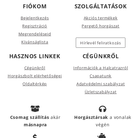
FIÓKOM
SZOLGÁLTATÁSOK
Bejelentkezés
Akciós termékek
Regisztráció
Pergető horgászat
Megrendeléseid
Kívánságlista
Hírlevél feliratkozás
HASZNOS LINKEK
CÉGÜNKRŐL
Cégünkről
Információk a Halcatrazról
Horgászbolt elérhetőségei
Csapatunk
Oldaltérkép
Adatvédelmi szabályzat
Üzletszabályzat
Csomag szállítás
akár
Horgásztársak
a vonalak
másnapra
végén