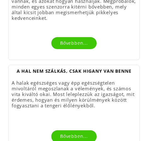
vannak, és azokat hogyan használják. Megpróbálok,
minden egyes szenzorra kitérni bővebben, mely
által kicsit jobban megismerhetjük pikkelyes
kedvenceinket.
Bővebben...
A HAL NEM SZÁLKÁS, CSAK HIGANY VAN BENNE
A halak egészséges vagy épp egészségtelen
mivoltáról megoszlanak a vélemények, és számos
vita kiváltó okai. Most leleplezzük az igazságot, mit
érdemes, hogyan és milyen körülmények között
fogyasztani a tengeri élőlényekből.
Bővebben...