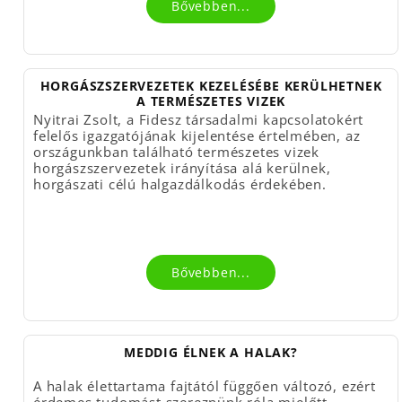
Bővebben...
HORGÁSZSZERVEZETEK KEZELÉSÉBE KERÜLHETNEK
A TERMÉSZETES VIZEK
Nyitrai Zsolt, a Fidesz társadalmi kapcsolatokért
felelős igazgatójának kijelentése értelmében, az
országunkban található természetes vizek
horgászszervezetek irányítása alá kerülnek,
horgászati célú halgazdálkodás érdekében.
Bővebben...
MEDDIG ÉLNEK A HALAK?
A halak élettartama fajtától függően változó, ezért
érdemes tudomást szereznünk róla mielőtt