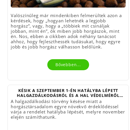
Valószínűleg már mindenkiben felmerültek azon a
kérdések, hogy „hogyan lehetnék a legjobb
horgász”, vagy, hogy a „többiek mit csináljak
jobban, mint én”, ők miben jobb horgászok, mint
én. Nos, ebben a cikkben adok néhány tanácsot
ahhoz, hogy fejleszthessék tudásukat, hogy egyre
jobb és jobb horgász válhasson belőlünk.
Bővebben...
KÉSIK A SZEPTEMBER 1-ÉN HATÁLYBA LÉPETT
HALGAZDÁLKODÁSRÓL ÉS A HAL VÉDELMÉRŐL
SZÓLÓ TÖRVÉNY VÉGREHAJTÁSI RENDELETE
A halgazdálkodási törvény késése miatt a
horgásztársadalom egyre növekvő érdeklődéssel
várja a rendelet hatályba lépését, melyre november
elején számíthatunk.