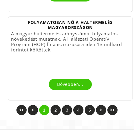
FOLYAMATOSAN NŐ A HALTERMELÉS
MAGYARORSZÁGON
A magyar haltermelés arányszámai folyamatos
növekedést mutatnak. A Halászati Operatív
Program (HOP) finanszírozására idén 13 milliárd
forintot költöttek.
Bővebben...
1
2
3
4
5