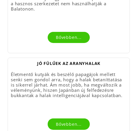
a hasznos szerkezetet nem használhatják a
Balatonon.
Bővebben...
JÓ FÜLŰEK AZ ARANYHALAK
Életmentő kutyák és beszélő papagájok mellett
senki sem gondol arra, hogy a halak betaníttatása
is sikerrel járhat. Ám most jobb, ha megváltozik a
véleményünk, hiszen Japánban új felfedezésre
bukkantak a halak intelligenciájával kapcsolatban.
Bővebben...