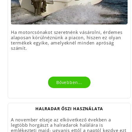
Ha motorcsónakot szeretnénk vásárolni, érdemes
alaposan körülnéznünk a piacon, hiszen ez olyan
termékek egyike, amelyeknél minden apróság
számít.
Bővebben...
HALRADAR ŐSZI HASZNÁLATA
A november elseje az elkövetkező években a
legtöbb horgászt a halradarok halálára is
emlékezteti majd- ugyanis ettől a naptól kezdve ezt