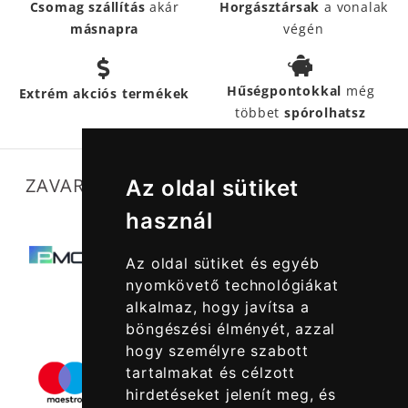
Csomag szállítás
akár
Horgásztársak
a vonalak
másnapra
végén
Hűségpontokkal
még
Extrém akciós termékek
többet
spórolhatsz
ZAVARTALAN MŰKÖDÉSÜNKET SEGÍTIK
Az oldal sütiket
használ
Az oldal sütiket és egyéb
nyomkövető technológiákat
alkalmaz, hogy javítsa a
böngészési élményét, azzal
hogy személyre szabott
tartalmakat és célzott
hirdetéseket jelenít meg, és