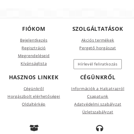
FIÓKOM
SZOLGÁLTATÁSOK
Bejelentkezés
Akciós termékek
Regisztráció
Pergető horgászat
Megrendeléseid
Kívánságlista
Hírlevél feliratkozás
HASZNOS LINKEK
CÉGÜNKRŐL
Cégünkről
Információk a Halcatrazról
Horgászbolt elérhetőségei
Csapatunk
Oldaltérkép
Adatvédelmi szabályzat
Üzletszabályzat