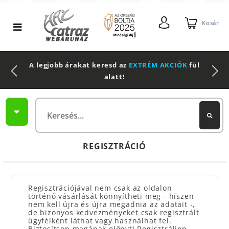
Kosár
A legjobb árakat keresd az
EXTRÉM AKCIÓK
fül
alatt!
REGISZTRÁCIÓ
Regisztrációjával nem csak az oldalon
történő vásárlását könnyítheti meg - hiszen
nem kell újra és újra megadnia az adatait -,
de bizonyos kedvezményeket csak regisztrált
ügyfélként láthat vagy használhat fel.
Biztosítson magának előnyt! Regisztráljon