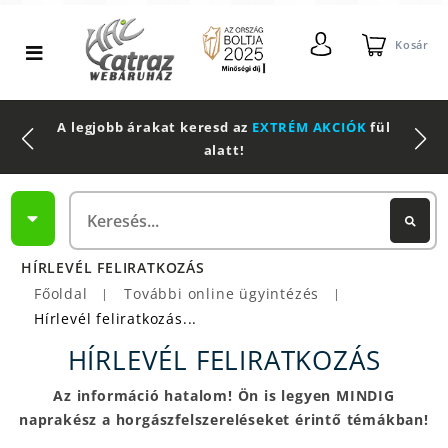
Kosár
A legjobb árakat keresd az
EXTRÉM AKCIÓK
fül
alatt!
HÍRLEVÉL FELIRATKOZÁS
Főoldal
További online ügyintézés
|
|
Hírlevél feliratkozás
HÍRLEVÉL FELIRATKOZÁS
Az információ hatalom! Ön is legyen MINDIG
naprakész a horgászfelszereléseket érintő témákban!