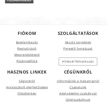
FIÓKOM
SZOLGÁLTATÁSOK
Bejelentkezés
Akciós termékek
Regisztráció
Pergető horgászat
Megrendeléseid
Kívánságlista
Hírlevél feliratkozás
HASZNOS LINKEK
CÉGÜNKRŐL
Cégünkről
Információk a Halcatrazról
Horgászbolt elérhetőségei
Csapatunk
Oldaltérkép
Adatvédelmi szabályzat
Üzletszabályzat