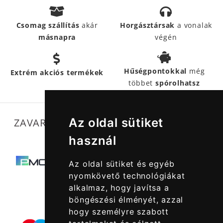
Csomag szállítás
akár
Horgásztársak
a vonalak
másnapra
végén
Hűségpontokkal
még
Extrém akciós termékek
többet
spórolhatsz
Az oldal sütiket
ZAVARTALAN MŰKÖDÉSÜNKET SEGÍTIK
használ
Az oldal sütiket és egyéb
nyomkövető technológiákat
alkalmaz, hogy javítsa a
böngészési élményét, azzal
hogy személyre szabott