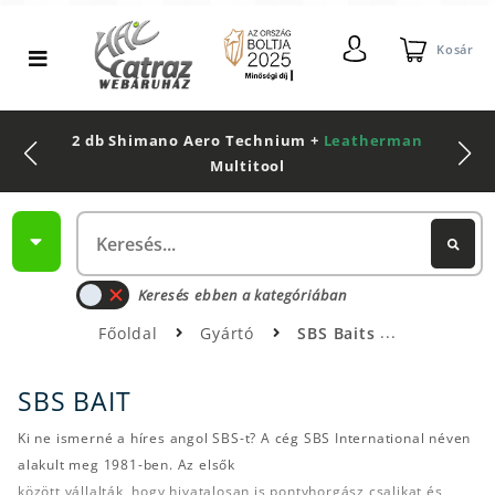
Kosár
2 db Shimano Aero Technium +
Leatherman
Multitool
Keresés ebben a kategóriában
Főoldal
Gyártó
SBS Baits
SBS BAIT
Ki ne ismerné a híres angol SBS-t? A cég SBS International néven
alakult meg 1981-ben. Az elsők
között vállalták, hogy hivatalosan is pontyhorgász csalikat és