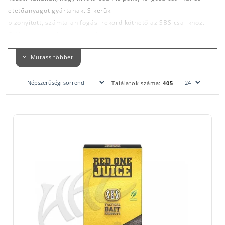
etetőanyagot gyártanak. Sikerük
bizonyított, számtalan fogási rekord köthető az SBS csalikhoz.
Odáig jutottak, hogy a horgászat
szerelmeseinek mára már egyetlen terméküket sem kell
Mutass többet
bemutatni.
Ma már nincs olyan horgászbolt vagy horgász webshop,
amelynek a polcain vagy kínálatában ne
Találatok száma:
405
szerepelne. A mi szívünkhöz egyébként is közel áll, mivel itt,
szeretett városunkban, Nyíregyházán
készül. Kizárólagos európai forgalmazóként innen lát el az SBS
számtalan országot. Természetes, hogy
a Halcatraz horgász webáruház kínálatában és boltunk polcain is
megtalálhatóak a termékeik.
Büszkeségünk, hogy 2016-ban a Deseda tavon megrendezett, VII.
és VIII. Országos Pontyfogó
Bajnokságot is az SBS Halcatraz Tizo Team (Gaál Tibor, Nagy
Zoltán, Pigniczki Ferenc) nyerte.
Az SBS többé nem titkolja a gyártási folyamatait sem a horgászok