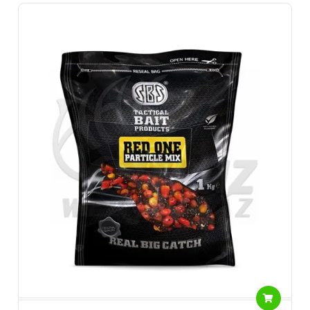
- SBS Black Pepper Oil, ami egy tömény borsos kivonat
- SBS The Gold Treasure kukoricaolaj, ami egy olyan különleges
adalékanyag, ami által bárki
elkészítheti egyedi, igazán fogós oldódó bojliját
- SBS Flumino Groundbait, ami egy kedvelt vonzó felhősítő anyag
kedvező áron
- A bojlis szerelékek használóinak SBS Eurobase oldódó bojli
- A feeder horgászat szerelmeseinek az SBS Pop-Ups Fluro Mini
8mm-es méretben, ami a method
feederes technika kihagyhatatlan horogcsalija
A Halcatraz online horgászbolt kínálatában mindezek
megtalálhatóak.
Miből is tevődik össze egy sikeres horgász szett? (Legyen az
feeder szett, pontyozó szett, pergető
szett vagy akár harcsázó szett.) Egy minőségi horgászbot egy
kiváló orsóval, azon pedig a tökéletes
zsinór. Ez mindig így van és a legnagyobb hangsúlyt mindig ez
kapja. De az ördög mindig a
részletekben rejlik, ezért nem szabad megfeledkezni az egyéb