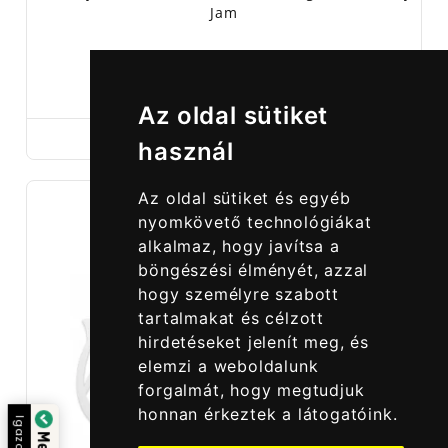
Jam
2 990,00 Ft
Az oldal sütiket
használ
Az oldal sütiket és egyéb
nyomkövető technológiákat
alkalmaz, hogy javítsa a
böngészési élményét, azzal
hogy személyre szabott
tartalmakat és célzott
hirdetéseket jelenít meg, és
elemzi a weboldalunk
forgalmát, hogy megtudjuk
honnan érkeztek a látogatóink.
azolta: