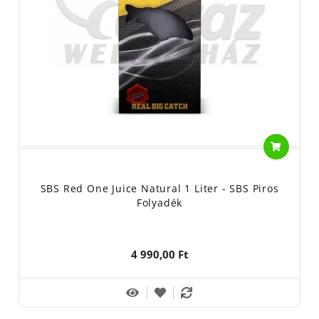
előtt. Nyílt napok alkalmával
gyárlátogatásra és bejárásra nyílik lehetőség Nyíregyházán, így
mindenki képet kaphat arról, hogy
milyen körülmények között készülnek ezek a nagyszerű termékek.
Rendkívül komoly, sorszámozott
biztonsági címkés rendszert alkalmaznak, ezáltal minden
visszakövethető és ellenőrizhető. Precíz
berendezések biztosítják, hogy a többrétegű aromazáró
tasakokba azonos mennyiségű bojli kerüljön.
(Gyakorlatilag szemre egyezik a mennyiség.) Ezek nem
bolhapiacról beszerezhető, egyszerű olcsó
SBS Red One Juice Natural 1 Liter - SBS Piros
horgászcuccok. Egyes termékek a mai napig kézzel készülnek,
Folyadék
mivel a gépesítés következtében
minőségromlás következhetne be. Ezt a kockázatot az SBS nem
engedi. A recepteket és az egyedi
4 990,00 Ft
megoldásokat viszont lakat alatt őrzik, többlépcsős rendszerben.
Ez biztosítja az SBS sikerét és azt,
hogy a termékek évekig megőrzik a minőségüket.
Néhány egyedi és hihetetlenül sikeres termék a palettáról: