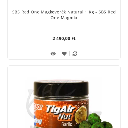
apró horgász kiegészítők soráról sem.
SBS Red One Magkeverék Natural 1 Kg - SBS Red
Számít, hogy a legkülönbözőbb horgász szerelékek végén mi
One Magmix
található. Kovács Zoltán, az SBS
magyarországi tulajdonosának hitvallása szerint a legfontosabb
az utolsó egy méter. Mivel tudták ezt
2 490,00 Ft
az SBS-nél is, megalkották az SBS Tackle sorozatot, így az
etetőanyagok, csalik, aromák mellett 2013
óta már egyéb horgász kellékek is megtalálhatóak a
kínálatukban. Minden olyan pontyhorgászat
során hasznos kiegészítő, ami elengedhetetlen, ha sikeresek
akarunk lenni a parton.
Számtalan rekordfogás, versenysikerek a kezdetek óta, precíz
eljárással készített termékek és
hibátlan biztonsági rendszer. Ez jellemzi az SBS-t és garantálja a
sikert minden horgász számára, akár
hobbi-, akár versenyzői szinten.