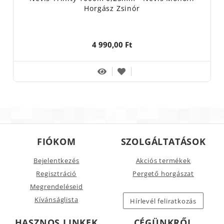
Horgász Zsinór
4 990,00 Ft
FIÓKOM
SZOLGÁLTATÁSOK
Bejelentkezés
Akciós termékek
Regisztráció
Pergető horgászat
Megrendeléseid
Kívánságlista
Hírlevél feliratkozás
HASZNOS LINKEK
CÉGÜNKRŐL