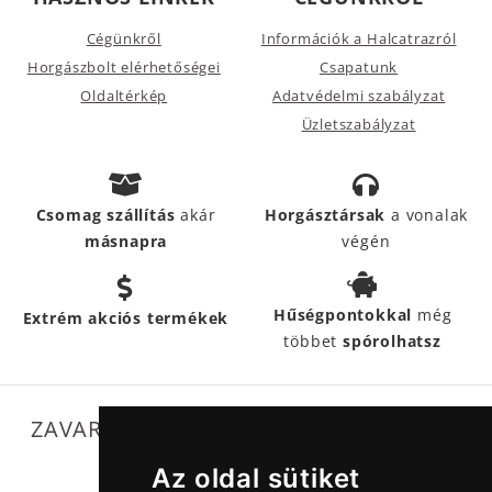
Cégünkről
Információk a Halcatrazról
Horgászbolt elérhetőségei
Csapatunk
Oldaltérkép
Adatvédelmi szabályzat
Üzletszabályzat
Csomag szállítás
akár
Horgásztársak
a vonalak
másnapra
végén
Hűségpontokkal
még
Extrém akciós termékek
többet
spórolhatsz
ZAVARTALAN MŰKÖDÉSÜNKET SEGÍTIK
Az oldal sütiket