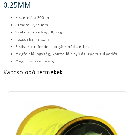
0,25MM
Kiszerelés: 300 m
Átmérő: 0,25 mm
Szakítószilárdság: 8,6 kg
Rozsdabarna szín
Elsősorban feeder horgászmódszerhez
Megfelelő lágyság, kontrollált nyúlás, gyors süllyedés
Magas kopásállóság
Kapcsolódó termékek