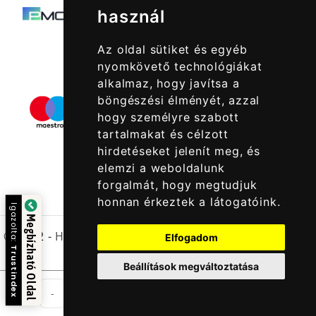
használ
Az oldal sütiket és egyéb
nyomkövető technológiákat
alkalmaz, hogy javítsa a
böngészési élményét, azzal
hogy személyre szabott
tartalmakat és célzott
hirdetéseket jelenít meg, és
elemzi a weboldalunk
forgalmát, hogy megtudjuk
honnan érkeztek a látogatóink.
Igazolta:
Megbízható Oldal
© 2022 -
Halcatraz Kft.
Elfogadom
Trustindex
Beállítások megváltoztatása
Tek
-
+
Kosárba Rakom