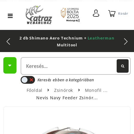
Kosár
2 db Shimano Aero Technium +
Leatherman
Multitool
Keresés ebben a kategóriában
Főoldal
Zsinórok
Monofil
Nevis Navy Feeder Zsinór...