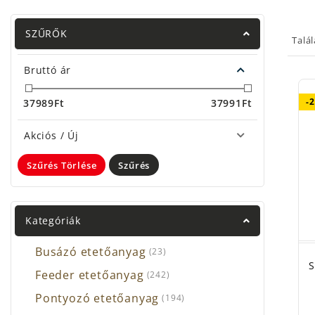
SZŰRŐK
Talá
Bruttó ár
-
37989
Ft
37991
Ft
Akciós / Új
Szűrés Törlése
Szűrés
Kategóriák
Busázó etetőanyag
(23)
S
Feeder etetőanyag
(242)
Pontyozó etetőanyag
(194)