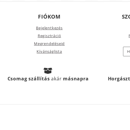
FIÓKOM
SZ
Bejelentkezés
Regisztráció
Megrendeléseid
Kívánságlista
H
Csomag szállítás
akár
másnapra
Horgász