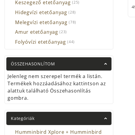
Keszegező etetőanyag
(25)
4
Hidegvízi etetőanyag
(28)
Melegvízi etetőanyag
(78)
Amur etetőanyag
(23)
Folyóvízi etetőanyag
(44)
ÖSSZEHASONLÍTOM
Jelenleg nem szerepel termék a listán.
Termékek hozzáadásához kattintson az
alattuk található Összehasonlítás
gombra.
Kategóriák
Humminbird Xplore + Humminbird