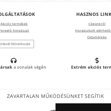
OLGÁLTATÁSOK
HASZNOS LIN
Akciós termékek
Cégünkről
Pergető horgászat
Horgászbolt elérhető
Oldaltérkép
írlevél feliratkozás
társak
a vonalak végén
Extrém akciós te
ZAVARTALAN MŰKÖDÉSÜNKET SEGÍTIK