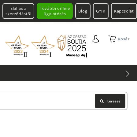
Elállás a
További online
Blog
GYIK
Kapcsolat
szerződéstől
ügyintézés
Kosár
Keresés