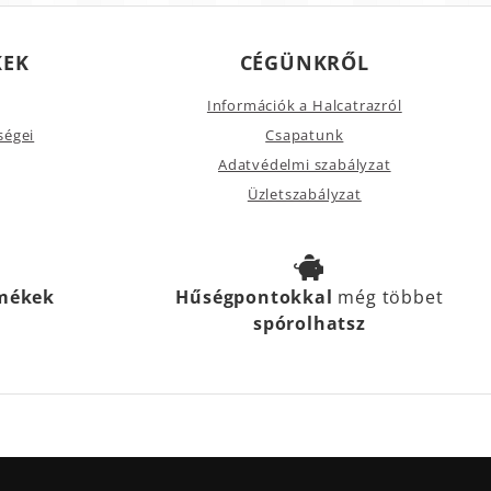
KEK
CÉGÜNKRŐL
Információk a Halcatrazról
ségei
Csapatunk
Adatvédelmi szabályzat
Üzletszabályzat
rmékek
Hűségpontokkal
még többet
spórolhatsz