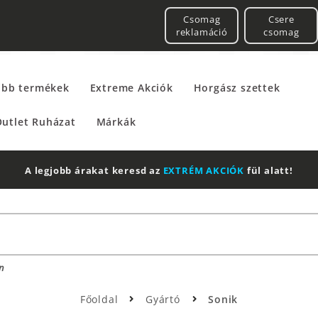
Csomag
Csere
reklamáció
csomag
űbb termékek
Extreme Akciók
Horgász szettek
utlet Ruházat
Márkák
A legjobb árakat keresd az
EXTRÉM AKCIÓK
fül alatt!
n
Főoldal
Gyártó
Sonik