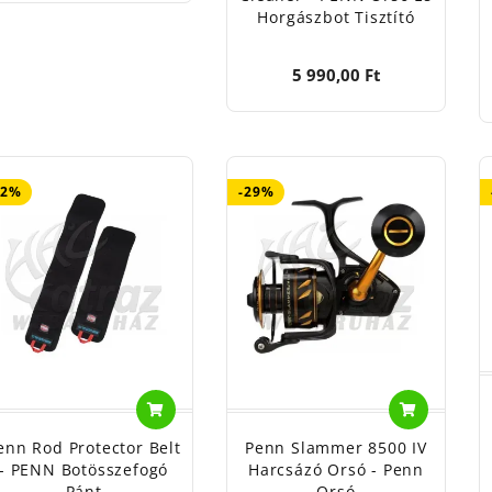
Horgászbot Tisztító
5 990,00 Ft
52%
-29%
enn Rod Protector Belt
Penn Slammer 8500 IV
- PENN Botösszefogó
Harcsázó Orsó - Penn
Pánt
Orsó