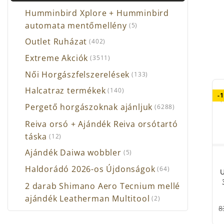
Humminbird Xplore + Humminbird
automata mentőmellény
(5)
Outlet Ruházat
(402)
Extreme Akciók
(3511)
Női Horgászfelszerelések
(133)
Halcatraz termékek
(140)
-
Pergető horgászoknak ajánljuk
(6288)
Reiva orsó + Ajándék Reiva orsótartó
táska
(12)
Ajándék Daiwa wobbler
(5)
Haldorádó 2026-os Újdonságok
(64)
2 darab Shimano Aero Tecnium mellé
ajándék Leatherman Multitool
(2)
8