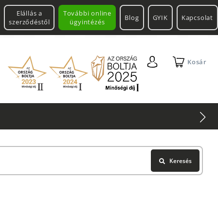
Elállás a
További online
Blog
GYIK
Kapcsolat
szerződéstől
ügyintézés
Kosár
Keresés