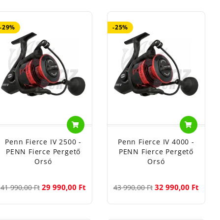
ítanak (pl. 8500-as méretben), amely megállítja a
tóbb orsója.
IPX5 vízálló
kialakítása, HT-100™ karbon
-29%
-25%
z harcsapergetéshez vagy a bójás horgászathoz. A
s méretig
megtalálod.
ágába, amely a megfizethető ár mellett is teljes fém
00-es és 8000-es méretek kiválóan alkalmasak a
 CAT
botcsalád a modern európai harcsahorgászat minden
Penn Fierce IV 2500 -
Penn Fierce IV 4000 -
kkal rendelkeznek, legyen szó bármilyen módszerről:
PENN Fierce Pergető
PENN Fierce Pergető
Orsó
Orsó
etekre.
szathoz.
ő vagy csónakos horgászathoz.
29 990,00 Ft
32 990,00 Ft
41 990,00 Ft
43 990,00 Ft
vizek legnagyobb harcsáit üldözöd, akár tengeri kalandra
erőt a
Halcatraz horgász webshop
kínálatából!