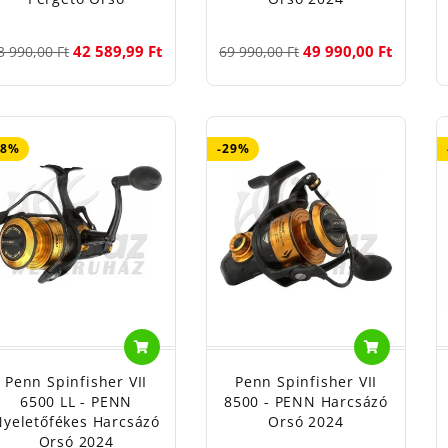
42 589,99 Ft
49 990,00 Ft
3 990,00 Ft
69 990,00 Ft
18%
-29%
Penn Spinfisher VII
Penn Spinfisher VII
6500 LL - PENN
8500 - PENN Harcsázó
Nyeletőfékes Harcsázó
Orsó 2024
Orsó 2024