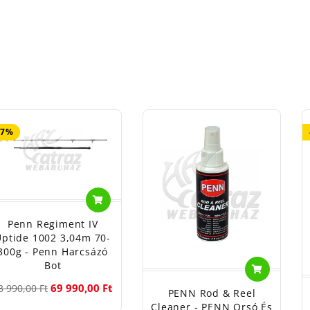
17%
Penn Regiment IV
Uptide 1002 3,04m 70-
300g - Penn Harcsázó
Bot
69 990,00 Ft
3 990,00 Ft
PENN Rod & Reel
Cleaner - PENN Orsó És