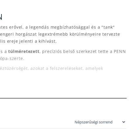
N
es erővel, a legendás megbízhatósággal és a "tank"
tengeri horgászat legextrémebb körülményeire tervezte
is ereje jelenti a kihívást.
és a
túlméretezett
, precíziós belső szerkezet tette a PENN
ópa-szerte.
tüzérségét, azokat a felszereléseket, amelyek
HER
ban a harcsázás csúcsmodelljeit találod:
ója. A
Slammer IV
széria
IPX6 zárt testtel
és
ennyeződések ellen. A CNC-megmunkált fogaskerekek és a