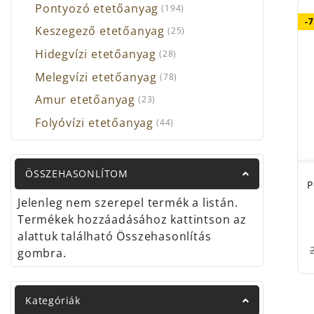
Pontyozó etetőanyag
(194)
-
Keszegező etetőanyag
(25)
Hidegvízi etetőanyag
(28)
Melegvízi etetőanyag
(78)
Amur etetőanyag
(23)
Folyóvízi etetőanyag
(44)
ÖSSZEHASONLÍTOM
P
Jelenleg nem szerepel termék a listán.
Termékek hozzáadásához kattintson az
alattuk található Összehasonlítás
gombra.
Kategóriák