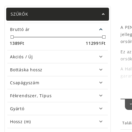
SZŰRŐK
A PE
Bruttó ár
jelle
orsói
1389
Ft
112991
Ft
Ez a
Akciós / Új
orsók
A Ha
Bottáska hossz
garan
Csapágyszám
LEG
Fékrendszer, Típus
Gyártó
Ha ka
PE
Hossz (m)
Talá
fé