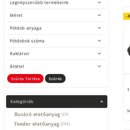
Du
Legnépszerűbb termékeink
le
PE
Méret
-
fé
Pótdob anyaga
Ha
PE
Pótdobok száma
há
ha
Raktáron
PRO
Áttétel
Szűrés Törlése
Szűrés
Az o
igény
1
Le
Kategóriák
Ve
Bo
9
Busázó etetőanyag
(23)
Ne k
Feeder etetőanyag
készü
(242)