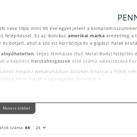
PEN
NN neve több mint 90 éve egyet jelent a kompromisszumment
gű felépítéssel. Ez az ikonikus
amerikai márka
eredetileg a 
t és botjait, ahol a sós víz korróziója és a gigászi halak brutál
z
elnyűhetetlen
, teljes fémházas (Full Metal Body) felépítés 
at a kapitális
harcsahorgászok
első számú választásává Eur
lcatraz horgász webáruházban büszkén kínáljuk a PENN nehéz
táltan bírni fogják a legnagyobb terhelést is.
ENDÁS HARCSÁZÓ ORSÓK – SLAMMER ÉS SPINFIS
Mutass többet
pitális harcsát célzol, az orsó nem lehet kérdés. Kínálatunk
NN Slammer (IV és Classic):
A Slammer a márka zászlóshaj
latok száma:
64
krendszerrel rendelkezik, így teljesen védett a víz és a sz