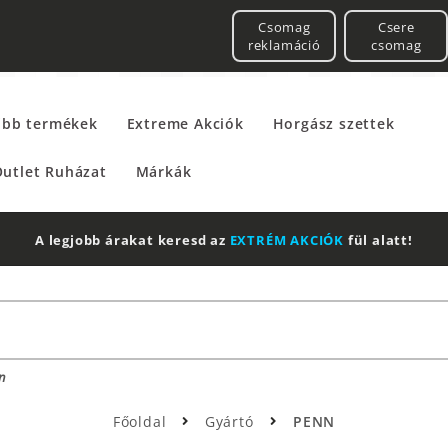
Csomag
Csere
reklamáció
csomag
űbb termékek
Extreme Akciók
Horgász szettek
utlet Ruházat
Márkák
2 db Shimano Aero Technium +
Leatherman
Multitool
n
Főoldal
Gyártó
PENN