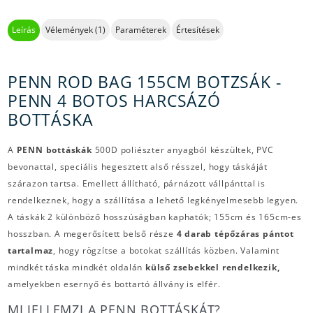
Leírás
Vélemények (1)
Paraméterek
Értesítések
PENN ROD BAG 155CM BOTZSÁK -
PENN 4 BOTOS HARCSÁZÓ
BOTTÁSKA
A
PENN bottáskák
500D poliészter anyagból készültek, PVC
bevonattal, speciális hegesztett alső résszel, hogy táskáját
szárazon tartsa. Emellett állítható, párnázott vállpánttal is
rendelkeznek, hogy a szállítása a lehető legkényelmesebb legyen.
A táskák 2 különböző hosszúságban kaphatók; 155cm és 165cm-es
hosszban. A megerősített belső része
4 darab tépőzáras pántot
tartalmaz
, hogy rögzítse a botokat szállítás közben. Valamint
mindkét táska mindkét oldalán
külső zsebekkel rendelkezik,
amelyekben esernyő és bottartó állvány is elfér.
MI JELLEMZI A PENN BOTTÁSKÁT?