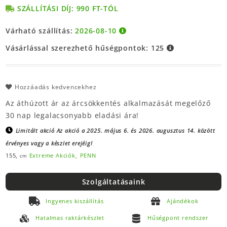
SZÁLLÍTÁSI DÍJ: 990 FT-TÓL
Várható szállítás:
2026-08-10
Vásárlással szerezhető hűségpontok:
125
Hozzáadás kedvencekhez
Az áthúzott ár az árcsökkentés alkalmazását megelőző
30 nap legalacsonyabb eladási ára!
Limitált akció
Az akció a 2025. május 6. és 2026. augusztus 14. között
érvényes vagy a készlet erejéig!
155,
Extreme Akciók,
PENN
cm
Szolgáltatásaink
Ingyenes kiszállítás
Ajándékok
Hatalmas raktárkészlet
Hűségpont rendszer