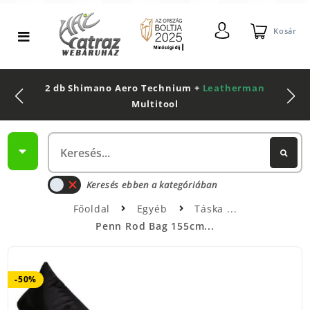
Kosár
2 db Shimano Aero Technium +
Leatherman
Multitool
Keresés ebben a kategóriában
Főoldal
Egyéb
Táska
Penn Rod Bag 155cm...
-50%