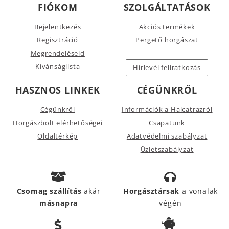
FIÓKOM
SZOLGÁLTATÁSOK
Bejelentkezés
Akciós termékek
Regisztráció
Pergető horgászat
Megrendeléseid
Kívánságlista
Hírlevél feliratkozás
HASZNOS LINKEK
CÉGÜNKRŐL
Cégünkről
Információk a Halcatrazról
Horgászbolt elérhetőségei
Csapatunk
Oldaltérkép
Adatvédelmi szabályzat
Üzletszabályzat
Csomag szállítás
akár
Horgásztársak
a vonalak
másnapra
végén