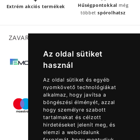
Hűségpontokkal
még
Extrém akciós termékek
többet
spórolhatsz
ZAVARTALAN MŰKÖDÉSÜNKET SEGÍTIK
Az oldal sütiket
használ
Az oldal sütiket és egyéb
nyomkövető technológiákat
alkalmaz, hogy javítsa a
böngészési élményét, azzal
hogy személyre szabott
tartalmakat és célzott
hirdetéseket jelenít meg, és
elemzi a weboldalunk
forgalmát, hogy megtudjuk