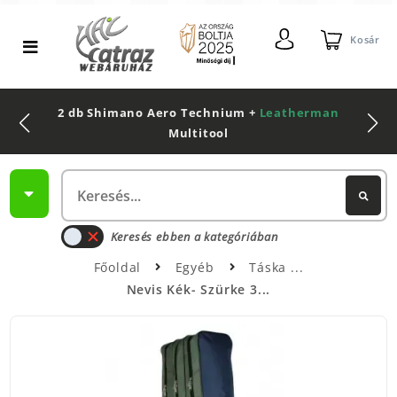
Kosár
2 db Shimano Aero Technium +
Leatherman
Multitool
Keresés ebben a kategóriában
Főoldal
Egyéb
Táska
Nevis Kék- Szürke 3...