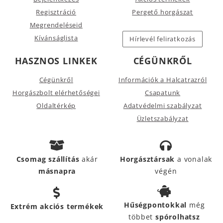
Regisztráció
Pergető horgászat
Megrendeléseid
Kívánságlista
Hírlevél feliratkozás
HASZNOS LINKEK
CÉGÜNKRŐL
Cégünkről
Információk a Halcatrazról
Horgászbolt elérhetőségei
Csapatunk
Oldaltérkép
Adatvédelmi szabályzat
Üzletszabályzat
Csomag szállítás
akár
Horgásztársak
a vonalak
másnapra
végén
Hűségpontokkal
még
Extrém akciós termékek
többet
spórolhatsz