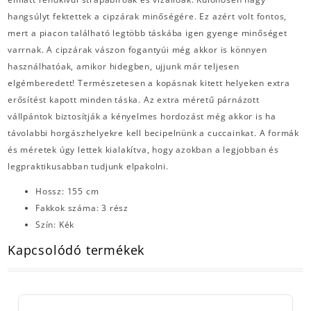
hangsúlyt fektettek a cipzárak minőségére. Ez azért volt fontos,
mert a piacon található legtöbb táskába igen gyenge minőséget
varrnak. A cipzárak vászon fogantyúi még akkor is könnyen
használhatóak, amikor hidegben, ujjunk már teljesen
elgémberedett! Természetesen a kopásnak kitett helyeken extra
erősítést kapott minden táska. Az extra méretű párnázott
vállpántok biztosítják a kényelmes hordozást még akkor is ha
távolabbi horgászhelyekre kell becipelnünk a cuccainkat. A formák
és méretek úgy lettek kialakítva, hogy azokban a legjobban és
legpraktikusabban tudjunk elpakolni.
Hossz: 155 cm
Fakkok száma: 3 rész
Szín: Kék
Kapcsolódó termékek