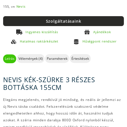
155,
Nevis
cm
Szolgáltatásaink
Ingyenes kiszállítás
Ajándékok
Hatalmas raktárkészlet
Hűségpont rendszer
Leírás
Vélemények (4)
Paraméterek
Értesítések
NEVIS KÉK-SZÜRKE 3 RÉSZES
BOTTÁSKA 155CM
Elegáns megjelenés, rendkívül jó minőség, és reális ár jellemzi az
új Nevis táska családot. Felszerelésünk szakszerű védelme
elengedhetetlen ahhoz, hogy hosszú időn át, használni tudjuk
azokat. A széria minden darabja 800D Oxford nylonból készül,
emiatt rendkívül strapabíróak és vízállóak. Különösen nagy