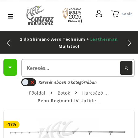
Kosár
2 db Shimano Aero Technium +
Leatherman
Multitool
Keresés ebben a kategóriában
Főoldal
Botok
Harcsázó
Penn Regiment IV Uptide...
-17%