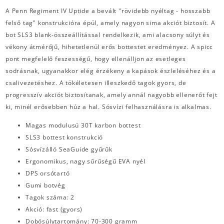
A Penn Regiment IV Uptide a bevált "rövidebb nyéltag - hosszabb
felső tag" konstrukcióra épül, amely nagyon sima akciót biztosít. A
bot SLS3 blank-összeállítással rendelkezik, ami alacsony súlyt és
vékony átmérőjű, hihetetlenül erős bottestet eredményez. A spicc
pont megfelelő feszességű, hogy ellenálljon az esetleges
sodrásnak, ugyanakkor elég érzékeny a kapások észleléséhez és a
csalivezetéshez. A tökéletesen illeszkedő tagok gyors, de
progresszív akciót biztosítanak, amely annál nagyobb ellenerőt fejt
ki, minél erősebben húz a hal. Sósvízi felhasználásra is alkalmas.
Magas modulusú 30T karbon bottest
SLS3 bottest konstrukció
Sósvízálló SeaGuide gyűrűk
Ergonomikus, nagy sűrűségű EVA nyél
DPS orsótartó
Gumi botvég
Tagok száma: 2
Akció: fast (gyors)
Dobósúlytartomány: 70-300 gramm