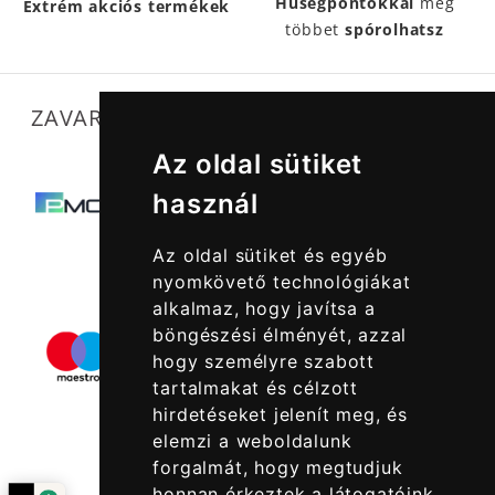
Hűségpontokkal
még
Extrém akciós termékek
többet
spórolhatsz
ZAVARTALAN MŰKÖDÉSÜNKET SEGÍTIK
Az oldal sütiket
használ
Az oldal sütiket és egyéb
nyomkövető technológiákat
alkalmaz, hogy javítsa a
böngészési élményét, azzal
hogy személyre szabott
tartalmakat és célzott
hirdetéseket jelenít meg, és
elemzi a weboldalunk
forgalmát, hogy megtudjuk
honnan érkeztek a látogatóink.