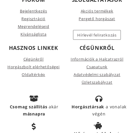
Bejelentkezés
Akciós termékek
Regisztráció
Pergető horgászat
Megrendeléseid
Kívánságlista
Hírlevél feliratkozás
HASZNOS LINKEK
CÉGÜNKRŐL
Cégünkről
Információk a Halcatrazról
Horgászbolt elérhetőségei
Csapatunk
Oldaltérkép
Adatvédelmi szabályzat
Üzletszabályzat
Csomag szállítás
akár
Horgásztársak
a vonalak
másnapra
végén