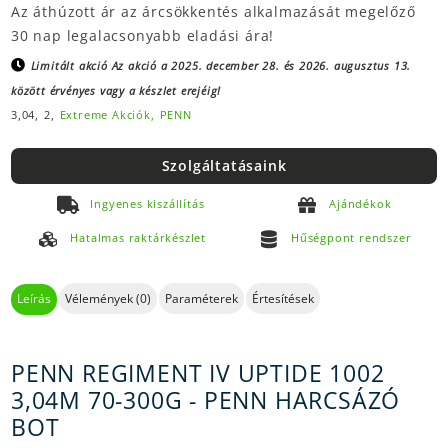
Az áthúzott ár az árcsökkentés alkalmazását megelőző
30 nap legalacsonyabb eladási ára!
Limitált akció
Az akció a 2025. december 28. és 2026. augusztus 13.
között érvényes vagy a készlet erejéig!
3,04,
2,
Extreme Akciók,
PENN
Szolgáltatásaink
Ingyenes kiszállítás
Ajándékok
Hatalmas raktárkészlet
Hűségpont rendszer
Leírás
Vélemények (0)
Paraméterek
Értesítések
PENN REGIMENT IV UPTIDE 1002
3,04M 70-300G - PENN HARCSÁZÓ
BOT