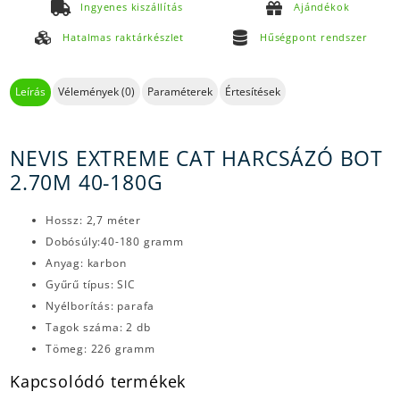
Ingyenes kiszállítás
Ajándékok
Hatalmas raktárkészlet
Hűségpont rendszer
Leírás
Vélemények (0)
Paraméterek
Értesítések
NEVIS EXTREME CAT HARCSÁZÓ BOT
2.70M 40-180G
Hossz: 2,7 méter
Dobósúly:40-180 gramm
Anyag: karbon
Gyűrű típus: SIC
Nyélborítás: parafa
Tagok száma: 2 db
Tömeg: 226 gramm
Kapcsolódó termékek