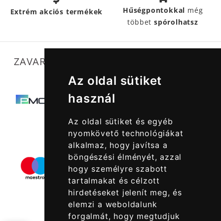
Hűségpontokkal
még
Extrém akciós termékek
többet
spórolhatsz
ZAVARTALAN MŰKÖDÉSÜNKET SEGÍTIK
Az oldal sütiket
használ
Az oldal sütiket és egyéb
nyomkövető technológiákat
alkalmaz, hogy javítsa a
böngészési élményét, azzal
hogy személyre szabott
tartalmakat és célzott
hirdetéseket jelenít meg, és
elemzi a weboldalunk
forgalmát, hogy megtudjuk