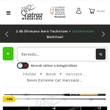
Kosár
2 db Shimano Aero Technium +
Leatherman
Multitool
Keresés ebben a kategóriában
Főoldal
Botok
Harcsázó
Nevis Extreme Cat Harcsázó...
-16%