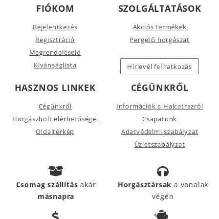
FIÓKOM
SZOLGÁLTATÁSOK
Bejelentkezés
Akciós termékek
Regisztráció
Pergető horgászat
Megrendeléseid
Kívánságlista
Hírlevél feliratkozás
HASZNOS LINKEK
CÉGÜNKRŐL
Cégünkről
Információk a Halcatrazról
Horgászbolt elérhetőségei
Csapatunk
Oldaltérkép
Adatvédelmi szabályzat
Üzletszabályzat
Csomag szállítás
akár
Horgásztársak
a vonalak
másnapra
végén