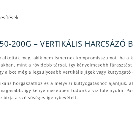
tesítések
50-200G – VERTIKÁLIS HARCSÁZÓ 
k alkották meg, akik nem ismernek kompromisszumot, ha a ka
kban, mint a rövidebb társai, így kényelmesebb fárasztást t
y a bot még a legsúlyosabb vertikális jigek vagy kuttyogató
ikális horgászathoz és a mélyvízi kuttyogatáshoz ajánljuk, 
 magasabb, így kényelmesebben tudunk a víz fölé nyúlni. Pá
 bírja a szélsőséges igénybevételt.