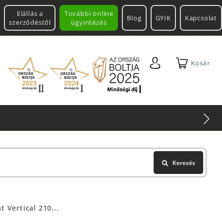
Elállás a
További online
Blog
GYIK
Kapcsolat
szerződéstől
ügyintézés
Kosár
Keresés
 Vertical 210...