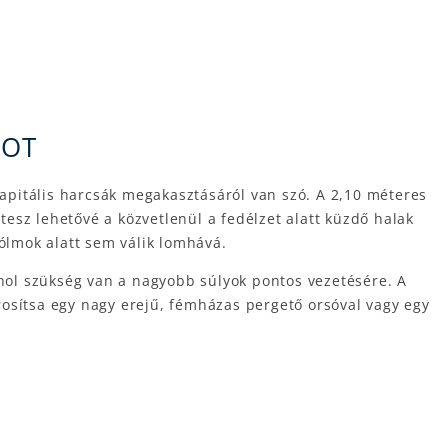
BOT
pitális harcsák megakasztásáról van szó. A 2,10 méteres
esz lehetővé a közvetlenül a fedélzet alatt küzdő halak
 ólmok alatt sem válik lomhává.
ahol szükség van a nagyobb súlyok pontos vezetésére. A
rosítsa egy nagy erejű, fémházas pergető orsóval vagy egy