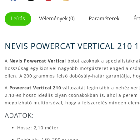
Leírás
Vélemények (0)
Paraméterek
Ér
NEVIS POWERCAT VERTICAL 210 1
A
Nevis Powercat Vertical
botot azoknak a specialistákna
hosszúság egy kicsivel nagyobb mozgásteret enged a csóna
ellen. A 200 grammos felső dobósúly-határ garantálja, hog
A
Powercat Vertical 210
változatát leginkább a nehéz vert
2,10-es hossz ideális olyan csónakokban is, ahol a perem
megbízható multiorsóval, hogy a felszerelés minden eleme
ADATOK:
Hossz: 2,10 méter
Dobósúly: 150–200 gramm