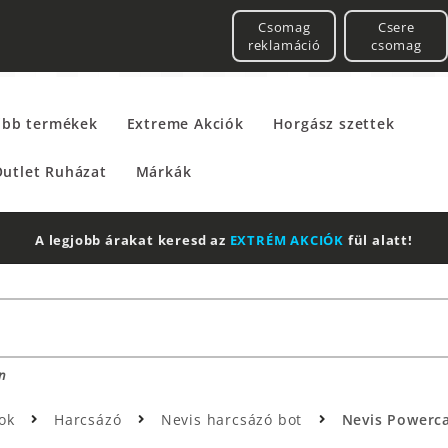
Csomag
Csere
reklamáció
csomag
űbb termékek
Extreme Akciók
Horgász szettek
utlet Ruházat
Márkák
A legjobb árakat keresd az
EXTRÉM AKCIÓK
fül alatt!
n
tok
Harcsázó
Nevis harcsázó bot
Nevis Powercat