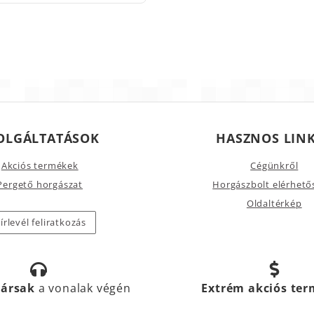
OLGÁLTATÁSOK
HASZNOS LIN
Akciós termékek
Cégünkről
Pergető horgászat
Horgászbolt elérhető
Oldaltérkép
írlevél feliratkozás
társak
a vonalak végén
Extrém akciós te