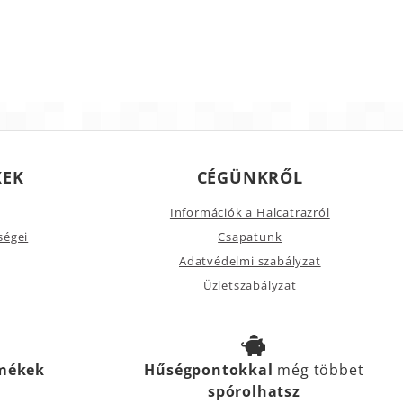
KEK
CÉGÜNKRŐL
Információk a Halcatrazról
ségei
Csapatunk
Adatvédelmi szabályzat
Üzletszabályzat
rmékek
Hűségpontokkal
még többet
spórolhatsz