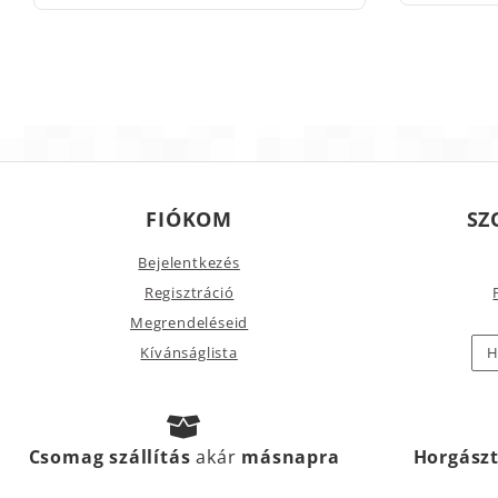
FIÓKOM
SZ
Bejelentkezés
Regisztráció
Megrendeléseid
Kívánságlista
H
Csomag szállítás
akár
másnapra
Horgász