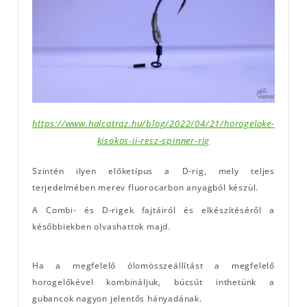
https://www.halcatraz.hu/blog/2022/04/21/horogeloke-
kisokos-ii-resz-spinner-rig
Szintén ilyen előketípus a D-rig, mely teljes
terjedelmében merev fluorocarbon anyagból készül.
A Combi- és D-rigek fajtáiról és elkészítéséről a
későbbiekben olvashattok majd.
Ha a megfelelő ólomösszeállítást a megfelelő
horogelőkével kombináljuk, búcsút inthetünk a
gubancok nagyon jelentős hányadának.