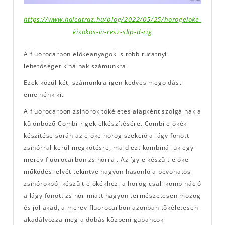
https://www.halcatraz.hu/blog/2022/05/25/horogeloke-
kisokos-iii-resz-slip-d-rig
A fluorocarbon előkeanyagok is több tucatnyi
lehetőséget kínálnak számunkra.
Ezek közül két, számunkra igen kedves megoldást
emelnénk ki.
A fluorocarbon zsinórok tökéletes alapként szolgálnak a
különböző Combi-rigek elkészítésére. Combi előkék
készítése során az előke horog szekciója lágy fonott
zsinórral kerül megkötésre, majd ezt kombináljuk egy
merev fluorocarbon zsinórral. Az így elkészült előke
működési elvét tekintve nagyon hasonló a bevonatos
zsinórokból készült előkékhez: a horog-csali kombináció
a lágy fonott zsinór miatt nagyon természetesen mozog
és jól akad, a merev fluorocarbon azonban tökéletesen
akadályozza meg a dobás közbeni gubancok