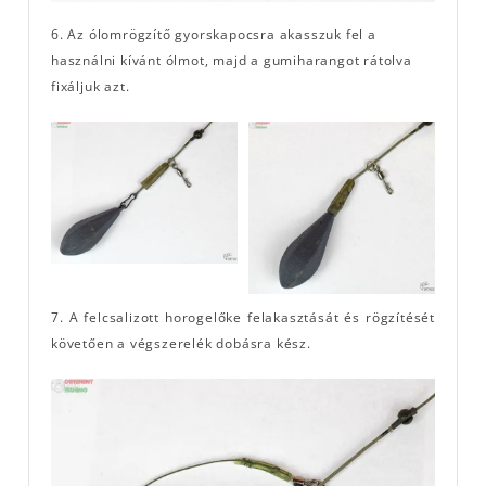
6. Az ólomrögzítő gyorskapocsra akasszuk fel a
használni kívánt ólmot, majd a gumiharangot rátolva
fixáljuk azt.
7. A felcsalizott horogelőke felakasztását és rögzítését
követően a végszerelék dobásra kész.