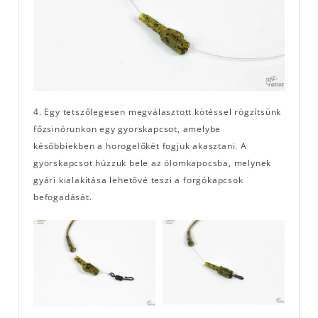
4. Egy tetszőlegesen megválasztott kötéssel rögzítsünk
főzsinórunkon egy gyorskapcsot, amelybe
későbbiekben a horogelőkét fogjuk akasztani. A
gyorskapcsot húzzuk bele az ólomkapocsba, melynek
gyári kialakítása lehetővé teszi a forgókapcsok
befogadását.