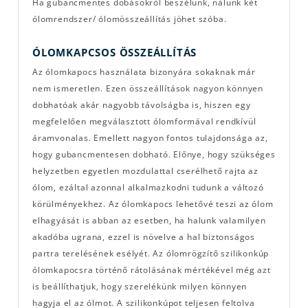
Ha gubancmentes dobásokról beszélünk, nálunk két
ólomrendszer/ ólomösszeállítás jöhet szóba.
ÓLOMKAPCSOS ÖSSZEÁLLÍTÁS
Az ólomkapocs használata bizonyára sokaknak már
nem ismeretlen. Ezen összeállítások nagyon könnyen
dobhatóak akár nagyobb távolságba is, hiszen egy
megfelelően megválasztott ólomformával rendkívül
áramvonalas. Emellett nagyon fontos tulajdonsága az,
hogy gubancmentesen dobható. Előnye, hogy szükséges
helyzetben egyetlen mozdulattal cserélhető rajta az
ólom, ezáltal azonnal alkalmazkodni tudunk a változó
körülményekhez. Az ólomkapocs lehetővé teszi az ólom
elhagyását is abban az esetben, ha halunk valamilyen
akadóba ugrana, ezzel is növelve a hal biztonságos
partra terelésének esélyét. Az ólomrögzítő szilikonkúp
ólomkapocsra történő rátolásának mértékével még azt
is beállíthatjuk, hogy szerelékünk milyen könnyen
hagyja el az ólmot. A szilikonkúpot teljesen feltolva