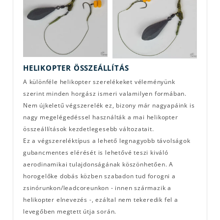
HELIKOPTER ÖSSZEÁLLÍTÁS
A különféle helikopter szerelékeket véleményünk
szerint minden horgász ismeri valamilyen formában.
Nem újkeletű végszerelék ez, bizony már nagyapáink is
nagy megelégedéssel használták a mai helikopter
összeállítások kezdetlegesebb változatait.
Ez a végszereléktípus a lehető legnagyobb távolságok
gubancmentes elérését is lehetővé teszi kiváló
aerodinamikai tulajdonságának köszönhetően. A
horogelőke dobás közben szabadon tud forogni a
zsinórunkon/leadcoreunkon - innen származik a
helikopter elnevezés -, ezáltal nem tekeredik fel a
levegőben megtett útja során.