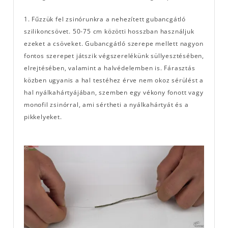
1. Fűzzük fel zsinórunkra a nehezített gubancgátló
szilikoncsövet. 50-75 cm közötti hosszban használjuk
ezeket a csöveket. Gubancgátló szerepe mellett nagyon
fontos szerepet játszik végszerelékünk süllyesztésében,
elrejtésében, valamint a halvédelemben is. Fárasztás
közben ugyanis a hal testéhez érve nem okoz sérülést a
hal nyálkahártyájában, szemben egy vékony fonott vagy
monofil zsinórral, ami sértheti a nyálkahártyát és a
pikkelyeket.