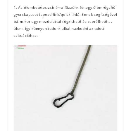
1. Az ólombetétes zsinórra fűzzünk fel egy ólomrögzítő
gyorskapcsot (speed link/quick link). Ennek segítségével
bármikor egy mozdulattal rögzíthető és cserélhető az
ólom, így könnyen tudunk alkalmazkodni az adott
szituációhoz.