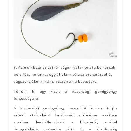
8. Az ólombetétes zsinór végén kialakított fülbe kössük
bele főzsinórunkat egy általunk választott kötéssel és
végszerelékünk máris készen áll a bevetésre.
Térjünk ki egy kicsit a biztonsági gumigyöngy
fontosságára!
A biztonsági gumigyöngy használat közben teljes
értékű ütközőként funkcionál, szükséges esetben
azonban leesik/lecsúszik a hüvelyről, ezáltal
horogelőkénk szabaddá válik. Ez a tulajdonság