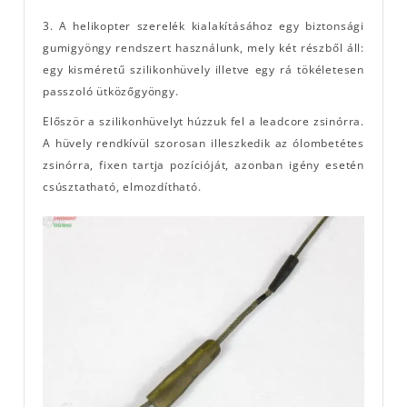
3. A helikopter szerelék kialakításához egy biztonsági
gumigyöngy rendszert használunk, mely két részből áll:
egy kisméretű szilikonhüvely illetve egy rá tökéletesen
passzoló ütközőgyöngy.
Először a szilikonhüvelyt húzzuk fel a leadcore zsinórra.
A hüvely rendkívül szorosan illeszkedik az ólombetétes
zsinórra, fixen tartja pozícióját, azonban igény esetén
csúsztatható, elmozdítható.