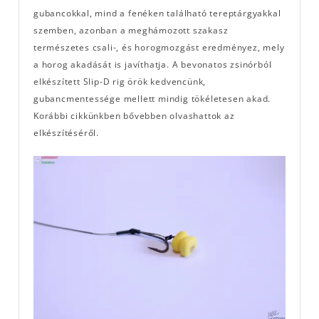
gubancokkal, mind a fenéken található tereptárgyakkal
szemben, azonban a meghámozott szakasz
természetes csali-, és horogmozgást eredményez, mely
a horog akadását is javíthatja. A bevonatos zsinórból
elkészített Slip-D rig örök kedvencünk,
gubancmentessége mellett mindig tökéletesen akad.
Korábbi cikkünkben bővebben olvashattok az
elkészítéséről.