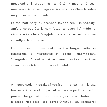
megakad a klipszben és itt történik meg a lényegi
mozzanat. A zsinór megakadása miatt az ólom hirtelen
megáll, nem repül tovább.
Felcsalizott horgunk azonban tovább repül mindaddig,
amíg a horogelőke ki nem feszül teljesen. Ily' módon a
végszerelék a lehető legjobb helyzetben érkezik a vízbe
és süllyed le a fenékre.
Ha ráadásul a klipsz kiakadását a horgászbottal is
lekísérjük, a végszereléket sokkal finomabban,
"hangtalanul" tudjuk vízre tenni, ezáltal kevésbé
zavarjuk az etetésen tartózkodó halakat.
A gubancok megakadályozása mellett a klipsz
használatának további járulékos haszna pedig a precíz,
pontos horgászat lesz. Használjuk tehát bátran a
klipszet, hisz ezzel két legyet üthetünk egy csapásra: