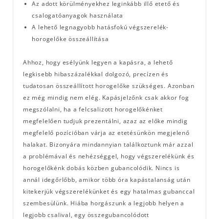
Az adott körülményekhez leginkább illő etető és
csalogatóanyagok használata
A lehető legnagyobb hatásfokú végszerelék-
horogelőke összeállítása
Ahhoz, hogy esélyünk legyen a kapásra, a lehető
legkisebb hibaszázalékkal dolgozó, precízen és
tudatosan összeállított horogelőke szükséges. Azonban
ez még mindig nem elég. Kapásjelzőnk csak akkor fog
megszólalni, ha a felcsalizott horogelőkénket
megfelelően tudjuk prezentálni, azaz az előke mindig
megfelelő pozícióban várja az etetésünkön megjelenő
halakat. Bizonyára mindannyian találkoztunk már azzal
a problémával és nehézséggel, hogy végszerelékünk és
horogelőkénk dobás közben gubancolódik. Nincs is
annál idegőrlőbb, amikor több óra kapástalanság után
kitekerjük végszerelékünket és egy hatalmas gubanccal
szembesülünk. Hiába horgászunk a legjobb helyen a
legjobb csalival, egy összegubancolódott