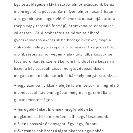
Egy tetszőlegesen kiválasztott ólmot akasszunk be az
ólomrögzítő kapocsba. Bármilyen ólmot használhatunk,
a nagyobb távolságok eléréséhez azonban ajánlatos a
csepp vagy torpedó formájú, áramvonalas darabokat
választani. Az ólombetétes zsinóron található
gyorskapocsba akasszuk be horogelőkénket, majd a
szilikonhüvely gyorskapocsra tolásával fixáljuk azt. Az
ólombetétes zsinór végén kialakított fülbe kössük be
főzsinórunkat és szerelékünk máris dobásra készen áll.
Ezzel a két összeállítással horgászdobozunkban
magabiztosan indulhatunk el bármely horgászatunkra.
Ahogy azonban cikkünk elején is említettük, a megfelelő
ólomösszeállítás önmagában még nem garantálja a
gubancmentességet.
A horogelőkénket is ennek megfelelően kell
megkötnünk. Körültekintően kell megválasztanunk
előkénk hosszát és anyagát. Egy lágy, fonott
előkezsinór sok bosszúságot okozhat egy dobós