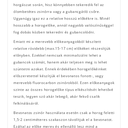
horgászat során, hisz könnyebben tekeredik fel az
ólombetétes zsinórra vagy a gubancgátló csőre.
Ugyanúgy igaz ez a relatíve hosszú előkékre is. Minél
hosszabb a horogelőke, annál nagyobb valószínűséggel
fog dobás közben tekeredni és gubancolódni.
Emiatt mi a merevebb előkeanyagokból készített
relatíve rövidebb (max.15-17 cm) előkéket részesítjük
előnyben. Ezekkel nemcsak minimalizálni lehet a
gubancok számát, hanem akár teljesen meg is lehet
szüntetni azokat. Ennek érdekében horogelőkéinket
előszeretettel készítjük el bevonatos fonott-, vagy
merevebb fluorocarbon zsinórokból. Ezen előkeanyagok
szinte az összes horogelőke típus elkészítését lehetővé
teszik, legyen szó akár lebegő, akár fekvő csalik
felkínálásáról.
Bevonatos zsinór használata esetén csak a horog feletti
1,5-2 centiméteres szakaszon távolítjuk el a bevonatot.
Ezáltal az előke merev és ellenálló lesz mind a