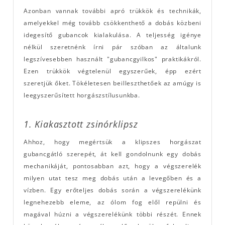
Azonban vannak további apró trükkök és technikák,
amelyekkel még tovább csökkenthető a dobás közbeni
idegesítő gubancok kialakulása. A teljesség igénye
nélkül szeretnénk írni pár szóban az általunk
legszívesebben használt "gubancgyilkos" praktikákról.
Ezen trükkök végtelenül egyszerűek, épp ezért
szeretjük őket. Tökéletesen beilleszthetőek az amúgy is
leegyszerűsített horgászstílusunkba.
1. Kiakasztott zsinórklipsz
Ahhoz, hogy megértsük a klipszes horgászat
gubancgátló szerepét, át kell gondolnunk egy dobás
mechanikáját, pontosabban azt, hogy a végszerelék
milyen utat tesz meg dobás után a levegőben és a
vízben. Egy erőteljes dobás során a végszerelékünk
legnehezebb eleme, az ólom fog elől repülni és
magával húzni a végszerelékünk többi részét. Ennek