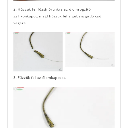
2. Húzzuk fel főzsinórunkra az ólomrögzítő
szilikonkúpot, majd húzzuk fel a gubancgátló cső
végére.
3. Fűzzük fel az ólomkapcsot.