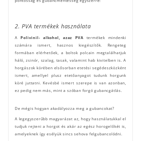
pontosság és gubancmentesség egyszerre!
2. PVA termékek használata
A
Polivinil- alkohol, azaz PVA
termékek mindenki
számára ismert, hasznos kiegészítők. Rengeteg
formában elérhetőek, a boltok polcain megtalálhatjuk
háló, zsinór, szalag, tasak, valamint hab kivitelben is. A
horgászok körében elsősorban etetési segédeszközként
ismert, amellyel plusz etetőanyagot tudunk horgunk
köré juttatni. Kevésbé ismert szerepe is van azonban,
ez pedig nem más, mint a szóban forgó gubancgátlás.
De mégis hogyan akadályozza meg a gubancokat?
A legegyszerűbb magyarázat az, hogy használatukkal el
tudjuk rejteni a horgot és akár az egész horogelőkét is,
amelyeknek így esélyük sincs sehova felgubancolódni.