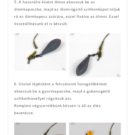
5. A használni kívánt ólmot akasszuk be az
ólomkapocsba, majd az ólomrögzítő szilikonkúpot toljuk
rá az ólomkapocs szárára, ezzel fixálva az ólmot. Ezzel
összeállításunk el is készült.
6. Utolsó lépésként a felcsalizott horogelőkénket
akasszuk be a gyorskapocsba, majd a gubancgátló
szilikonhüvellyel rögzítsük azt.
Komplett végszerelékünk készen is áll az éles
bevetésre.