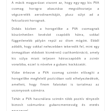
A másik magyarázat viszont az, hogy egy-egy kis PVA
csomag horogra akasztása megváltoztatja a
végszerelék aerodinamikáját, plusz súlyt ad a
felcsalizott horognak.
Dobás közben a horogelőke a PVA csomagnak
köszönhetően kevésbé csapódik hátra, sokkal
függetlenebb pályán repül az ólom mögött. Ebből
adódik, hogy sokkal nehezebben tekeredik fel, mint egy
önmagában eldobott kisméretű csalikombináció, amely
kis súlya miatt teljesen hátracsapódik a zsinór
vonalába, ezzel is növelve a gubanc kockázatát.
Vízbe érkezve a PVA csomag szintén elősegíti a
horogelőke megfelelő pozícióban való elhelyezkedését,
amellett, hogy finom falatokat is tartalmaz az
uszonyosok számára.
Tehát a PVA használata szintén több pozitív tényezőt
biztosít számunkra: gubancmentesség és etetés
egyszerre!