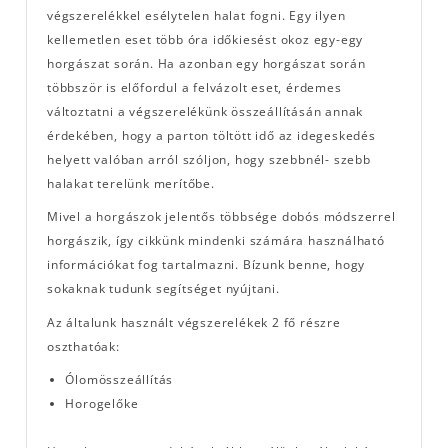
végszerelékkel esélytelen halat fogni. Egy ilyen
kellemetlen eset több óra időkiesést okoz egy-egy
horgászat során. Ha azonban egy horgászat során
többször is előfordul a felvázolt eset, érdemes
változtatni a végszerelékünk összeállításán annak
érdekében, hogy a parton töltött idő az idegeskedés
helyett valóban arról szóljon, hogy szebbnél- szebb
halakat terelünk merítőbe.
Mivel a horgászok jelentős többsége dobós módszerrel
horgászik, így cikkünk mindenki számára használható
információkat fog tartalmazni. Bízunk benne, hogy
sokaknak tudunk segítséget nyújtani.
Az általunk használt végszerelékek 2 fő részre
oszthatóak:
Ólomösszeállítás
Horogelőke