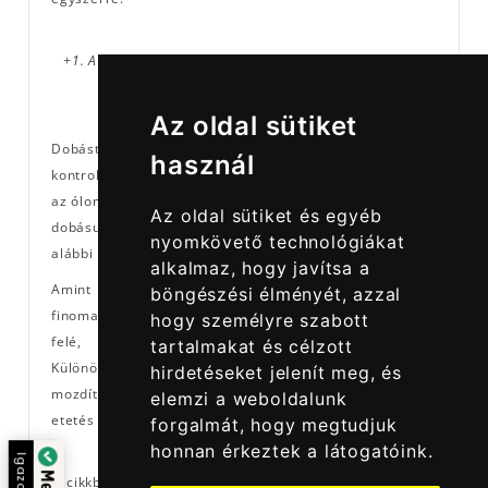
+1. A végszerelék pozíciójának finomhangolása dobást
követően
Az oldal sütiket
Dobást követően a süllyedő végszereléket tartsuk
használ
kontroll alatt, feszes zsinórral, illetve bottal kövessük le
az ólom süllyedését. Amennyiben nem vagyunk biztosak
Az oldal sütiket és egyéb
dobásunk gubancmentességében, alkalmazzuk az
nyomkövető technológiákat
alábbi praktikát:
alkalmaz, hogy javítsa a
Amint mederfenékre ért a végszerelékünk, az ólmot
böngészési élményét, azzal
finoman emeljük el a fenékről és mozdítsuk el magunk
hogy személyre szabott
felé, ezzel kisimítva/kiegyenesítve horogelőkénket.
tartalmakat és célzott
Különösen ügyeljünk arra, hogy minimális mértékben
hirdetéseket jelenít meg, és
mozdítsuk el az ólmot, ne húzzuk el a végszereléket az
elemzi a weboldalunk
etetés és/vagy kiakasztás helyéről.
forgalmát, hogy megtudjuk
honnan érkeztek a látogatóink.
Igazolta:
A cikkben szereplő ötletek, tanácsok már külön - külön