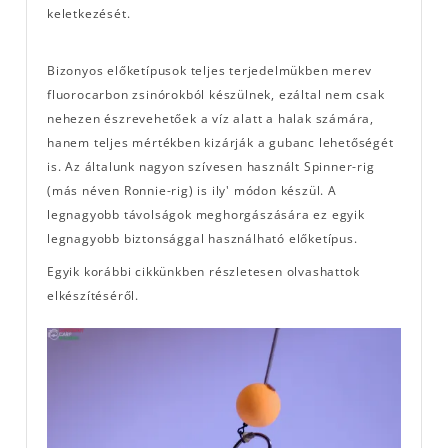
keletkezését.
Bizonyos előketípusok teljes terjedelmükben merev
fluorocarbon zsinórokból készülnek, ezáltal nem csak
nehezen észrevehetőek a víz alatt a halak számára,
hanem teljes mértékben kizárják a gubanc lehetőségét
is. Az általunk nagyon szívesen használt Spinner-rig
(más néven Ronnie-rig) is ily' módon készül. A
legnagyobb távolságok meghorgászására ez egyik
legnagyobb biztonsággal használható előketípus.
Egyik korábbi cikkünkben részletesen olvashattok
elkészítéséről.