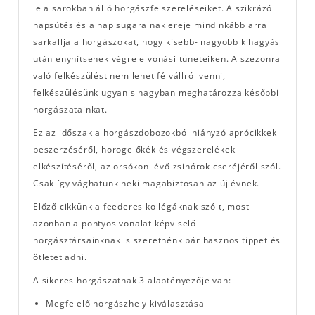
le a sarokban álló horgászfelszereléseiket. A szikrázó
napsütés és a nap sugarainak ereje mindinkább arra
sarkallja a horgászokat, hogy kisebb- nagyobb kihagyás
után enyhítsenek végre elvonási tüneteiken. A szezonra
való felkészülést nem lehet félvállról venni,
felkészülésünk ugyanis nagyban meghatározza későbbi
horgászatainkat.
Ez az időszak a horgászdobozokból hiányzó aprócikkek
beszerzéséről, horogelőkék és végszerelékek
elkészítéséről, az orsókon lévő zsinórok cseréjéről szól.
Csak így vághatunk neki magabiztosan az új évnek.
Előző cikkünk a feederes kollégáknak szólt, most
azonban a pontyos vonalat képviselő
horgásztársainknak is szeretnénk pár hasznos tippet és
ötletet adni.
A sikeres horgászatnak 3 alaptényezője van:
Megfelelő horgászhely kiválasztása