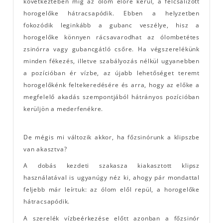
következtében míg az ólom előre kerül, a felcsalizott
horogelőke hátracsapódik. Ebben a helyzetben
fokozódik leginkább a gubanc veszélye, hisz a
horogelőke könnyen rácsavarodhat az ólombetétes
zsinórra vagy gubancgátló csőre. Ha végszerelékünk
minden fékezés, illetve szabályozás nélkül ugyanebben
a pozícióban ér vízbe, az újabb lehetőséget teremt
horogelőkénk feltekeredésére és arra, hogy az előke a
megfelelő akadás szempontjából hátrányos pozícióban
kerüljön a mederfenékre.
De mégis mi változik akkor, ha főzsinórunk a klipszbe
van akasztva?
A dobás kezdeti szakasza kiakasztott klipsz
használatával is ugyanúgy néz ki, ahogy pár mondattal
feljebb már leírtuk: az ólom elől repül, a horogelőke
hátracsapódik.
A szerelék vízbeérkezése előtt azonban a főzsinór