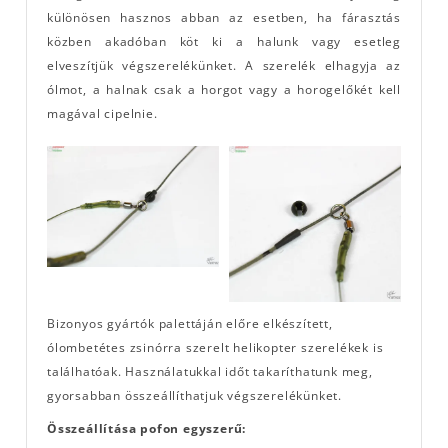
különösen hasznos abban az esetben, ha fárasztás
közben akadóban köt ki a halunk vagy esetleg
elveszítjük végszerelékünket. A szerelék elhagyja az
ólmot, a halnak csak a horgot vagy a horogelőkét kell
magával cipelnie.
Bizonyos gyártók palettáján előre elkészített,
ólombetétes zsinórra szerelt helikopter szerelékek is
találhatóak. Használatukkal időt takaríthatunk meg,
gyorsabban összeállíthatjuk végszerelékünket.
Összeállítása pofon egyszerű: