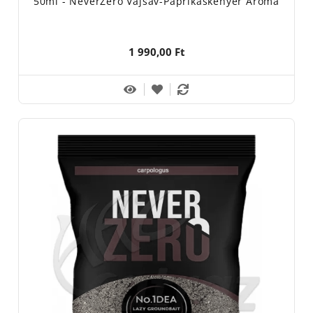
50ml - NeverZero Vajsav-Paprikáskenyér Aroma
1 990,00 Ft