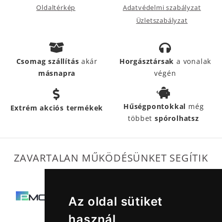
Oldaltérkép
Adatvédelmi szabályzat
Üzletszabályzat
Csomag szállítás
akár
Horgásztársak
a vonalak
másnapra
végén
Hűségpontokkal
még
Extrém akciós termékek
többet
spórolhatsz
ZAVARTALAN MŰKÖDÉSÜNKET SEGÍTIK
Az oldal sütiket
használ