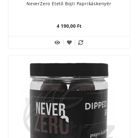
NeverZero Etető Bojli Paprikáskenyér
4 190,00 Ft