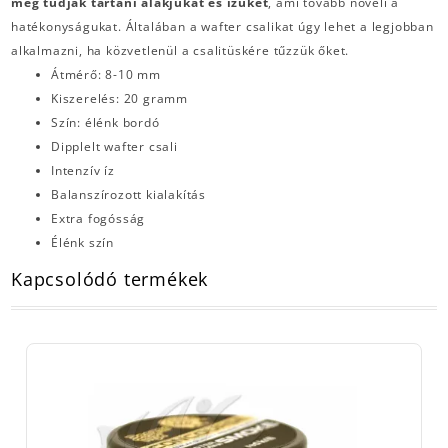
meg tudják tartani alakjukat és ízüket
, ami tovább növeli a
hatékonyságukat. Általában a wafter csalikat úgy lehet a legjobban
alkalmazni, ha közvetlenül a csalitüskére tűzzük őket.
Átmérő: 8-10 mm
Kiszerelés: 20 gramm
Szín: élénk bordó
Dipplelt wafter csali
Intenzív íz
Balanszírozott kialakítás
Extra fogósság
Élénk szín
Kapcsolódó termékek