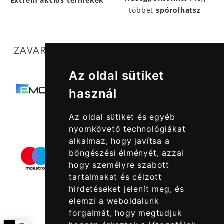
Extrém akciós termékek
többet
spórolhatsz
ZAVARTALAN MŰKÖDÉSÜNKET SEGÍTIK
Az oldal sütiket
használ
Az oldal sütiket és egyéb
nyomkövető technológiákat
alkalmaz, hogy javítsa a
böngészési élményét, azzal
hogy személyre szabott
tartalmakat és célzott
hirdetéseket jelenít meg, és
elemzi a weboldalunk
forgalmát, hogy megtudjuk