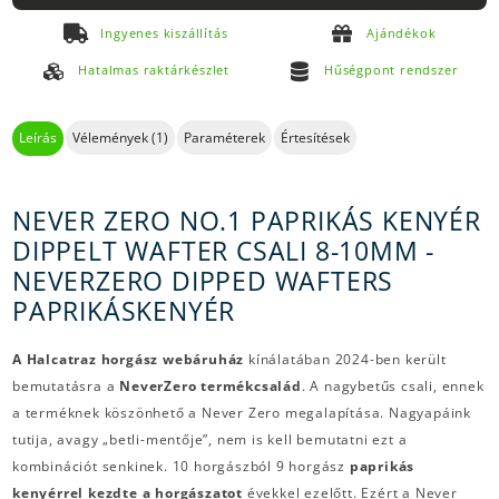
Ingyenes kiszállítás
Ajándékok
Hatalmas raktárkészlet
Hűségpont rendszer
Leírás
Vélemények (1)
Paraméterek
Értesítések
NEVER ZERO NO.1 PAPRIKÁS KENYÉR
DIPPELT WAFTER CSALI 8-10MM -
NEVERZERO DIPPED WAFTERS
PAPRIKÁSKENYÉR
A Halcatraz horgász webáruház
kínálatában 2024-ben került
bemutatásra a
NeverZero
termékcsalád
. A nagybetűs csali, ennek
a terméknek köszönhető a Never Zero megalapítása. Nagyapáink
tutija, avagy „betli-mentője”, nem is kell bemutatni ezt a
kombinációt senkinek. 10 horgászból 9 horgász
paprikás
kenyérrel kezdte a horgászatot
évekkel ezelőtt. Ezért a Never