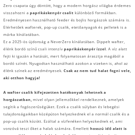
Zero csapata úgy döntött, hogy a modern horgász világba érdemes
visszahozni a
paprikáskenyér
csalit
különböző formákban.
Eredményesen használható feeder és bojlis horgászok számára is.
Elérhetőek wafterek, pop-up csalik, etetőanyagok és pelletek is a
márka kínálatában.
Ez a 2025-ös újdonság a NeverZero kínálatában. Dippelt wafter,
élénk bordó színű csali intenzív
paprikáskenyér ízzel
. A víz alatt
fejti ki igazán a hatását, mert folyamatosan árasztja magából a
bordó színét. Nyugodtan használható azokon a vizeken is, ahol az
élénk színek az eredményesek.
Csak az nem tud halat fogni vele,
aki otthon hagyja!
A wafter csalik kifejezetten hatékonyak lehetnek a
horgászatban,
mivel olyan jellemzőkkel rendelkeznek, amelyek
segítik a fogószerűségüket. Ezek a csalik súlyban és lebegési
tulajdonságaikban középúton helyezkednek el a normál csalik és a
pop-up csalik között. Ezáltal a vízfenéken helyezkednek el, ami
vonzóvá teszi őket a halak számára. Emellett
hosszú idő alatt is