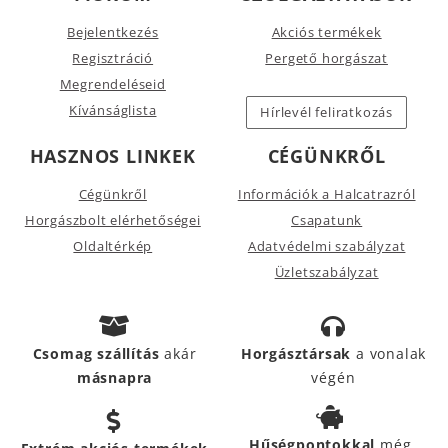
Bejelentkezés
Akciós termékek
Regisztráció
Pergető horgászat
Megrendeléseid
Kívánságlista
Hírlevél feliratkozás
HASZNOS LINKEK
CÉGÜNKRŐL
Cégünkről
Információk a Halcatrazról
Horgászbolt elérhetőségei
Csapatunk
Oldaltérkép
Adatvédelmi szabályzat
Üzletszabályzat
Csomag szállítás
akár
Horgásztársak
a vonalak
másnapra
végén
Hűségpontokkal
még