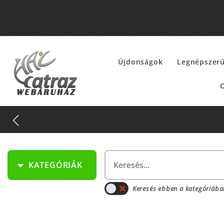
Újdonságok
Legnépszer
O
t keresd az
EXTRÉM AKCIÓK
fül alatt!
KATEGÓRIÁK
Keresés ebben a kategóriába