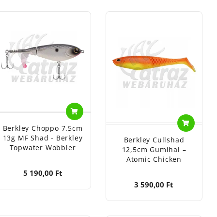
ezik a fonott, monofil és fluorkarbon zsinórok terén. Két
zikus fonott, hanem egy rendkívül erős, kopásálló zsinór,
ült zsinór, amely a monofil zsinórok simaságát és a
sinórok
, amelyek garantálják az extrém
a minőségi karbon anyagoknak köszönhetően kiváló érzékenységet
Cross-Lok Snap
forgók (pl.
) teszik teljessé a professzionális
Berkley Choppo 7.5cm
13g MF Shad - Berkley
Berkley Cullshad
rnebb,
tudományosan tesztelt
zsinórokkal és csalikkal
Topwater Wobbler
12,5cm Gumihal –
Atomic Chicken
5 190,00 Ft
3 590,00 Ft