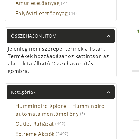
Amur etetőanyag
(23)
Folyóvízi etetőanyag
(44)
ÖSSZEHASONLÍTOM
Jelenleg nem szerepel termék a listán.
Termékek hozzáadásához kattintson az
alattuk található Összehasonlítás
gombra.
1
Kategóriák
Humminbird Xplore + Humminbird
automata mentőmellény
(5)
Outlet Ruházat
(402)
Extreme Akciók
(3497)