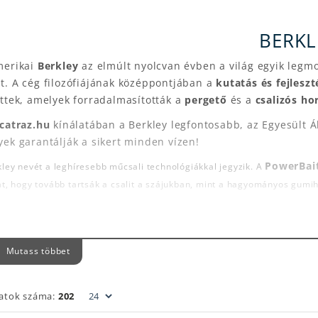
BERKL
merikai
Berkley
az elmúlt nyolcvan évben a világ egyik legm
t. A cég filozófiájának középpontjában a
kutatás és fejleszt
ttek, amelyek forradalmasították a
pergető
és a
csalizós ho
catraz.hu
kínálatában a Berkley legfontosabb, az Egyesült Ál
ek garantálják a sikert minden vízen!
PowerBai
ley nevét a leghíresebb műcsali technológiákkal jegyzik. A
t, hogy tovább tartsák a csalit a szájukban, mint a hagyományos gumih
LP! Alive
széria pedig egy igazi áttörés: ezek a csalik a "ne
rájuk és a csalitároló edényben lévő erős
attraktáns
folyadé
tik csalit.
Mutass többet
rkley PowerBait:
Jellegzetes illatú
gumihalak
és paszták a 
rkley GULP! Alive:
Forradalmi,
attraktánsban áztatott műc
latok száma:
202
rkley DEX Wobblerek:
Magas minőségű, high-end wobbler s