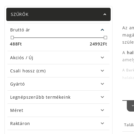
SZŰRŐK
Az a
Bruttó ár
magá
szüle
488
Ft
24992
Ft
A
hal
Akciós / Új
amely
A Berk
Csali hossz (cm)
halaka
Gyártó
A
GU
textú
Legnépszerűbb termékeink
plasz
Méret
Be
Be
Raktáron
Talá
Be