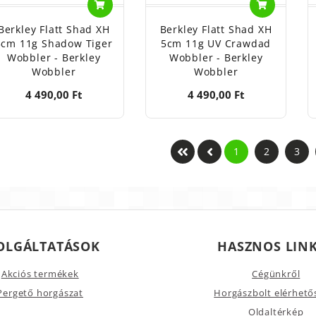
Berkley Flatt Shad XH
Berkley Flatt Shad XH
5cm 11g Shadow Tiger
5cm 11g UV Crawdad
Wobbler - Berkley
Wobbler - Berkley
Wobbler
Wobbler
4 490,00 Ft
4 490,00 Ft
1
2
3
OLGÁLTATÁSOK
HASZNOS LIN
Akciós termékek
Cégünkről
Pergető horgászat
Horgászbolt elérhető
Oldaltérkép