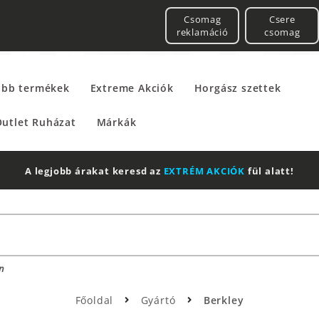
Csomag
Csere
reklamáció
csomag
űbb termékek
Extreme Akciók
Horgász szettek
utlet Ruházat
Márkák
n
Főoldal
Gyártó
Berkley