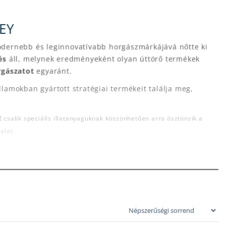
EY
odernebb és leginnovatívabb horgászmárkájává nőtte ki
és
áll, melynek eredményeként olyan úttörő termékek
rgászatot
egyaránt.
lamokban gyártott stratégiai termékeit találja meg,
t
csalik speciális illatanyaguknak köszönhetően arra ösztönzik a
alat.
dves" műcsalik kategóriájába tartoznak, mivel valósághű
k hatására messze felülmúlják a legtöbb hagyományos
hosszan tartó kapásokért.
salik
(pl. férgek, grubbok)
zéria, mint a
Flatt Shad
és a
DEX Ripper
.