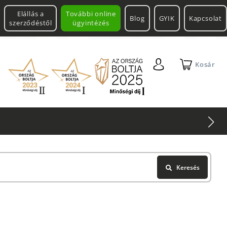
Elállás a
További online
Blog
GYIK
Kapcsolat
szerződéstől
ügyintézés
Kosár
2 db Shimano Aero Tech
Keresés