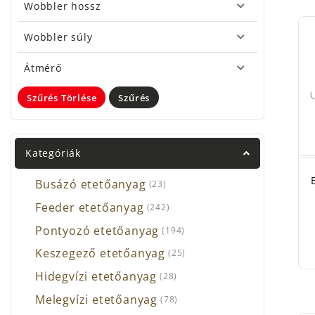
A Ber
Wobbler hossz
termé
Wobbler súly
Be
am
Átmérő
Be
fo
Szűrés Törlése
Szűrés
Be
sz
A Ber
Kategóriák
és gyo
perget
Busázó etetőanyag
(23)
Vála
Feeder etetőanyag
(242)
szere
Pontyozó etetőanyag
(194)
Keszegező etetőanyag
(25)
Hidegvízi etetőanyag
(28)
Melegvízi etetőanyag
(78)