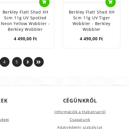
Berkley Flatt Shad XH
Berkley Flatt Shad XH
5cm 11g UV Spotted
5cm 11g UV Tiger
Neon Yellow Wobbler -
Wobbler - Berkley
Berkley Wobbler
Wobbler
4 490,00 Ft
4 490,00 Ft
4
5
KEK
CÉGÜNKRŐL
Információk a Halcatrazról
ségei
Csapatunk
Adatvédelmi szabályzat