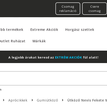
Csomag
Csere
reklamáció
csomag
űbb termékek
Extreme Akciók
Horgász szettek
utlet Ruházat
Márkák
A legjobb árakat keresd az
EXTRÉM AKCIÓK
fül alatt!
n
Aprócikkek
Gumiütköző
Ütköző Nevis Fekete M