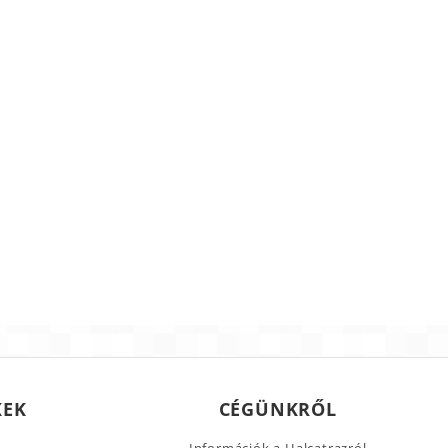
KEK
CÉGÜNKRŐL
Információk a Halcatrazról