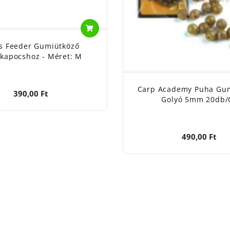
s Feeder Gumiütköző
kapocshoz - Méret: M
Carp Academy Puha Gu
390,00 Ft
Golyó 5mm 20db/
490,00 Ft