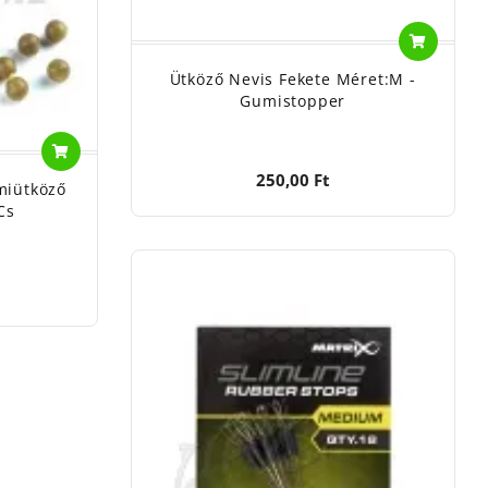
Ütköző Nevis Fekete Méret:M -
Gumistopper
250,00 Ft
miütköző
cs