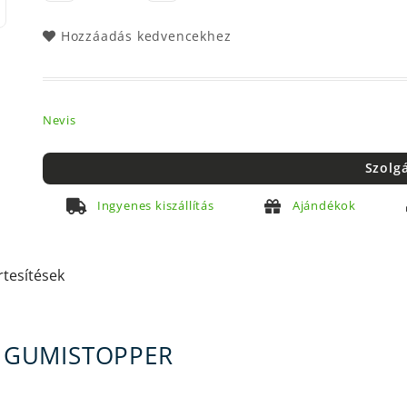
Hozzáadás kedvencekhez
Nevis
Szolg
Ingyenes kiszállítás
Ajándékok
rtesítések
- GUMISTOPPER