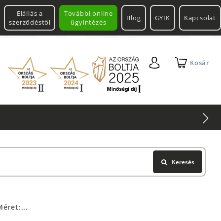
Elállás a
További online
Blog
GYIK
Kapcsolat
szerződéstől
ügyintézés
Kosár
Keresés
éret:...