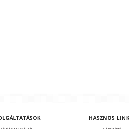
OLGÁLTATÁSOK
HASZNOS LIN
Akciós termékek
Cégünkről