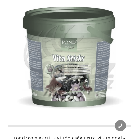
PondZoom Kerti Tavi Főeleség Extra Vitaminnal -