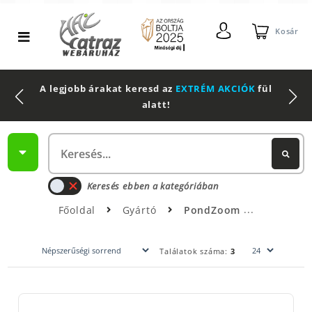
Kosár
A legjobb árakat keresd az
EXTRÉM AKCIÓK
fül
alatt!
Keresés ebben a kategóriában
Főoldal
Gyártó
PondZoom
Találatok száma:
3