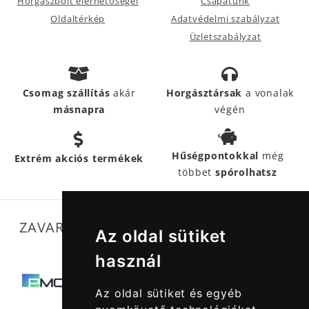
Horgászbolt elérhetőségei
Csapatunk
Oldaltérkép
Adatvédelmi szabályzat
Üzletszabályzat
Csomag szállítás
akár
Horgásztársak
a vonalak
másnapra
végén
Hűségpontokkal
még
Extrém akciós termékek
többet
spórolhatsz
ZAVARTALAN MŰKÖDÉSÜNKET SEGÍTIK
Az oldal sütiket
használ
Az oldal sütiket és egyéb