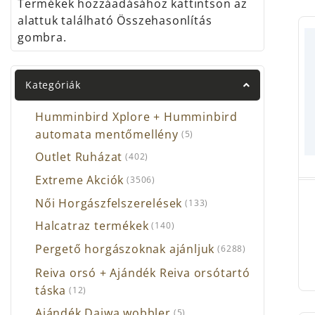
Termékek hozzáadásához kattintson az
alattuk található Összehasonlítás
gombra.
Kategóriák
Humminbird Xplore + Humminbird
automata mentőmellény
(5)
Outlet Ruházat
(402)
Extreme Akciók
(3506)
Női Horgászfelszerelések
(133)
Halcatraz termékek
(140)
Pergető horgászoknak ajánljuk
(6288)
Reiva orsó + Ajándék Reiva orsótartó
táska
(12)
Ajándék Daiwa wobbler
(5)