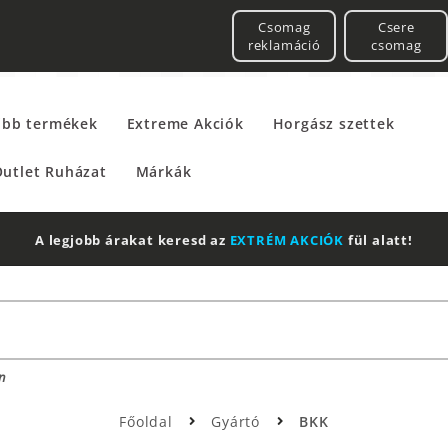
Csomag
Csere
reklamáció
csomag
űbb termékek
Extreme Akciók
Horgász szettek
utlet Ruházat
Márkák
2 db Shimano Aero Technium +
Leath
n
Főoldal
Gyártó
BKK