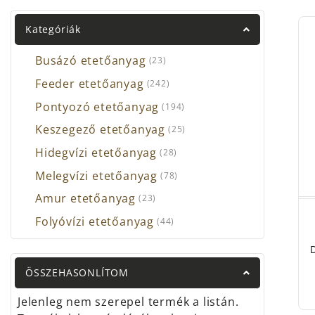
Ne bí
Kategóriák
tapa
Busázó etetőanyag
(23)
Feeder etetőanyag
(242)
Pontyozó etetőanyag
(194)
Keszegező etetőanyag
(25)
Hidegvízi etetőanyag
(28)
Melegvízi etetőanyag
(78)
Amur etetőanyag
(23)
Folyóvízi etetőanyag
(44)
ÖSSZEHASONLÍTOM
Jelenleg nem szerepel termék a listán.