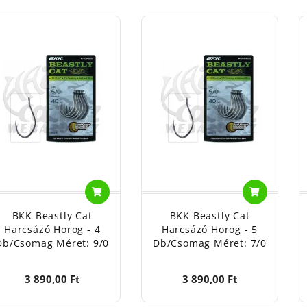
zd a véletlenre a kapitális hal megfogását!
Válaszd a BKK cs
sztald meg a különbséget akció közben.
BKK Beastly Cat
BKK Beastly Cat
Harcsázó Horog - 4
Harcsázó Horog - 5
Db/csomag Méret: 9/0
Db/csomag Méret: 7/0
3 890,00 Ft
3 890,00 Ft