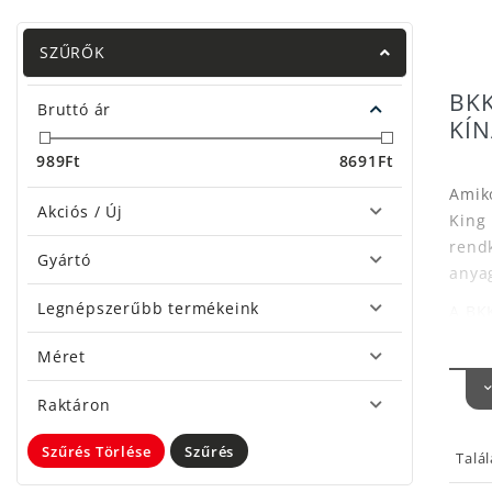
SZŰRŐK
BK
Bruttó ár
KÍ
989
Ft
8691
Ft
Amiko
Akciós / Új
King
rendk
Gyártó
anyag
Legnépszerűbb termékeink
A BKK
szer
Méret
műcsa
plasz
Raktáron
A
Ha
Szűrés Törlése
Szűrés
legfo
Talá
szakí