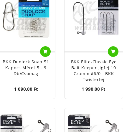
BKK Duolock Snap 51
BKK Elite-Classic Eye
Kapocs Méret:5 - 9
Bait Keeper Jigfej 10
Db/csomag
Gramm #6/0 - BKK
Twisterfej
1 090,00 Ft
1 990,00 Ft