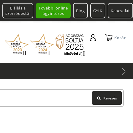
Elállás a
További online
Blog
GYIK
Kapcsolat
szerződéstől
ügyintézés
Kosár
erman
Multitool
Keresés