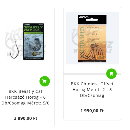
úcskategóriás horgait és kiegészítőit
a Halcatraz-tól, és
BKK Chimera Offset
Horog Méret: 2 - 8
BKK Beastly Cat
Db/csomag
Harcsázó Horog - 6
Db/csomag Méret: 5/0
1 990,00 Ft
3 890,00 Ft