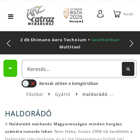
Kosár
2 db Shimano Aero Technium +
Leatherman
Multitool
Keresés ebben a kategóriában
Főoldal
Gyártó
Haldorádó
HALDORÁDÓ
A
Haldorádó márkanév Magyarországon minden horgász
számára ismerős lehet.
Nem hiába, hiszen 2008-tól kezdődött a
Haldorádó sikertörténete és az óta folyamatosan felfelé ível.