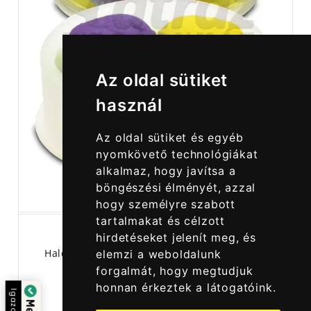
Az oldal sütiket
használ
Az oldal sütiket és egyéb
nyomkövető technológiákat
alkalmaz, hogy javítsa a
böngészési élményét, azzal
hogy személyre szabott
tartalmakat és célzott
hirdetéseket jelenít meg, és
Haldorádó BlendexCorn - Ananász + Banán
elemzi a weboldalunk
forgalmát, hogy megtudjuk
honnan érkeztek a látogatóink.
ta: