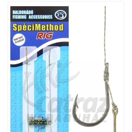
horgászcikkek társulnak.
Ezen horgászcuccok között számos
method kosár és horgászcikk
található, ami egy jó feeder
horgászathoz szükséges. Természetesen ezeket is megtalálod a
horgász webáruház kínálatában.
A
Haldorádó
termékek sora kiegészül számos
aromával
. A
legnépszerűbb a
CSL hidegvízi aromacsalád
, amely alkohol
tartalmával a hideg vizek népszerű adaléka. Népszerűségét
köszönheti a bőséges ízvilágnak. Minden évszaknak megvannak a
megfelelő típusai. Hideg vízben érdemes a gyümölcsös ízvilágú,
édes aromákkal bekeverni az etetőanyagot, micropelletet. A
nyári melegben a
SpéciAdditive aromák büdös, erjesztett
ízvilága
a nyerő.
Minden Haldorádó aroma PVA barát, így
használható a népszerű PVA tasakos technikával.
A csalik, és etetőanyagok mellett ki kell emelni a
Haldorádó
feeder horgászfelszereléseket
. Számos feeder zsinór található
a Haldorádó termékei között, amik kifejezetten a fenekező
horgászathoz készültek és kiválóan süllyednek. A
pontyozó