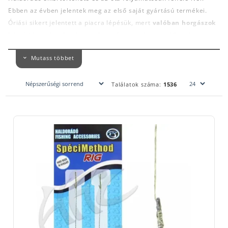
Ebben az évben jelentek meg az első saját gyártású termékei.
Óriási sikert jelentett a piacra lépésük, mert
valóban horgászok
készíti horgászoknak a csalogatóanyagokat, csalikat és
horgászfelszereléseket.
Sok innovációt köszönhetnek a feeder
Mutass többet
horgászok a Haldorádó teszthorgászainak. A horgászboltban
gyakran tapasztaljuk, hogy konkrétan Haldorádó termékeket
keresnek a vásárlóink. A Halcatraz horgászbolt a kezdetek óta
Találatok száma:
1536
forgalmazza a Haldorádó termékeit. Nincs ez másképp a horgász
webáruház kínálatában sem. Úgy alakítottuk ki az online
horgászbolt kínálatát, hogy minden Haldorádó terméket
megtaláljatok a felületén.
A
feeder horgászat
magyarországi népszerűsége
Döme Gábor
személyéhez erősen köthető.
Olyan praktikákat és a megfelelő
évszakhoz, időhöz illő etetőanyagokat ajánl, amivel a kezdő
horgászok is képesek halat fogni.
Amikor a horgászboltban kezdő
horgászfelszerelést állítunk össze, szinte minden alkalommal
ajánlunk hozzá Haldorádó etetőanyagot és csalit. Valamilyen