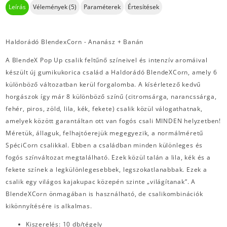
Leírás
Vélemények (5)
Paraméterek
Értesítések
Haldorádó BlendexCorn - Ananász + Banán
A BlendeX Pop Up csalik feltűnő színeivel és intenzív aromáival
készült új gumikukorica család a Haldorádó BlendeXCorn, amely 6
különböző változatban kerül forgalomba. A kísérletező kedvű
horgászok így már 8 különböző színű (citromsárga, narancssárga,
fehér, piros, zöld, lila, kék, fekete) csalik közül válogathatnak,
amelyek között garantáltan ott van fogós csali MINDEN helyzetben!
Méretük, állaguk, felhajtóerejük megegyezik, a normálméretű
SpéciCorn csalikkal. Ebben a családban minden különleges és
fogós színváltozat megtalálható. Ezek közül talán a lila, kék és a
fekete színek a legkülönlegesebbek, legszokatlanabbak. Ezek a
csalik egy világos kajakupac közepén szinte „világítanak”. A
BlendeXCorn önmagában is használható, de csalikombinációk
kikönnyítésére is alkalmas.
Kiszerelés: 10 db/tégely