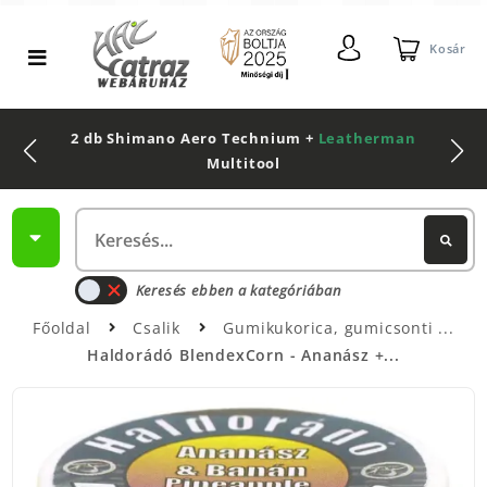
Kosár
2 db Shimano Aero Technium +
Leatherman
Multitool
Keresés ebben a kategóriában
Főoldal
Csalik
Gumikukorica, gumicsonti
Haldorádó BlendexCorn - Ananász +...