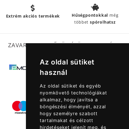
Hűségpontokkal
még
Extrém akciós termékek
többet
spórolhatsz
ZAVARTALAN MŰKÖDÉSÜNKET SEGÍTIK
Az oldal sütiket
használ
Az oldal sütiket és egyéb
nyomkövető technológiákat
alkalmaz, hogy javítsa a
böngészési élményét, azzal
hogy személyre szabott
tartalmakat és célzott
hirdetéseket jelenít meg, és