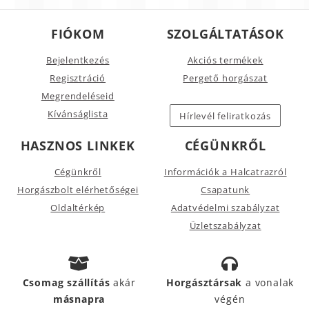
FIÓKOM
SZOLGÁLTATÁSOK
Bejelentkezés
Akciós termékek
Regisztráció
Pergető horgászat
Megrendeléseid
Kívánságlista
Hírlevél feliratkozás
HASZNOS LINKEK
CÉGÜNKRŐL
Cégünkről
Információk a Halcatrazról
Horgászbolt elérhetőségei
Csapatunk
Oldaltérkép
Adatvédelmi szabályzat
Üzletszabályzat
Csomag szállítás
akár
Horgásztársak
a vonalak
másnapra
végén