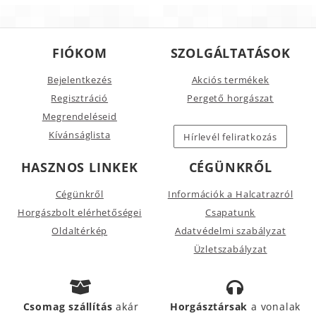
FIÓKOM
SZOLGÁLTATÁSOK
Bejelentkezés
Akciós termékek
Regisztráció
Pergető horgászat
Megrendeléseid
Kívánságlista
Hírlevél feliratkozás
HASZNOS LINKEK
CÉGÜNKRŐL
Cégünkről
Információk a Halcatrazról
Horgászbolt elérhetőségei
Csapatunk
Oldaltérkép
Adatvédelmi szabályzat
Üzletszabályzat
Csomag szállítás
akár
Horgásztársak
a vonalak