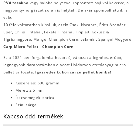
PVA tasakba
vagy halóba helyezve, roppantott bojlival keverve, a
nagyponty-horgászat során is helytáll. De akár spombolhatunk is
vele.
10 féle változatban kínáljuk, ezek: Csoki Narancs, Édes Ananász,
Eper, Chilis Tintahal, Fekete Tintahal, TripleX, Kókusz &
Tigrismogyoró, Mangó, Champion Corn, valamint Spanyol Mogyoró
Carp Micro Pellet - Champion Corn
Ez a 2024-ben forgalomba hozott új változat a legnépszerűbb,
legnagyobb darabszámban eladott Haldorádó etetőanyag micro
pellet változata.
Igazi édes kukorica ízű pellet bomba!
Kiszerelés: 600 gramm
Méret: 2,5 mm
Íz: csemegekukorica
Szín: sárga
Kapcsolódó termékek