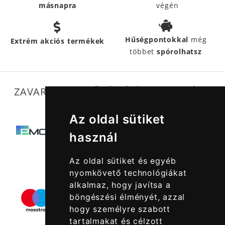
másnapra
végén
Hűségpontokkal
még
Extrém akciós termékek
többet
spórolhatsz
ZAVARTALAN MŰKÖDÉSÜNKET SEGÍTIK
Az oldal sütiket
használ
Az oldal sütiket és egyéb
nyomkövető technológiákat
alkalmaz, hogy javítsa a
böngészési élményét, azzal
hogy személyre szabott
tartalmakat és célzott