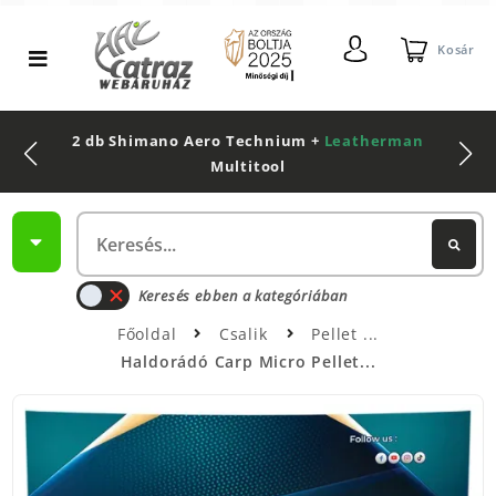
Kosár
2 db Shimano Aero Technium +
Leatherman
Multitool
Keresés ebben a kategóriában
Főoldal
Csalik
Pellet
Haldorádó Carp Micro Pellet...