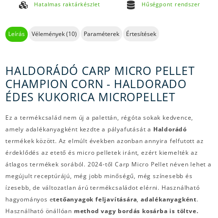
Hatalmas raktárkészlet
Hűségpont rendszer
Leírás
Vélemények (10)
Paraméterek
Értesítések
HALDORÁDÓ CARP MICRO PELLET
CHAMPION CORN - HALDORADO
ÉDES KUKORICA MICROPELLET
Ez a termékcsalád nem új a palettán, régóta sokak kedvence,
amely adalékanyagként kezdte a pályafutását a
Haldorádó
termékek között. Az elmúlt években azonban annyira felfutott az
érdeklődés az etető és micro pelletek iránt, ezért kiemelték az
átlagos termékek sorából. 2024-től Carp Micro Pellet néven lehet a
megújult receptúrájú, még jobb minőségű, még színesebb és
ízesebb, de változatlan árú termékcsaládot elérni. Használható
hagyományos e
tetőanyagok feljavítására
,
adalékanyagként
.
Használható önállóan
method vagy bordás kosárba is töltve.