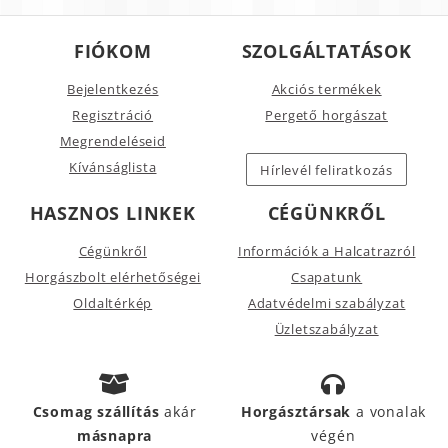
FIÓKOM
SZOLGÁLTATÁSOK
Bejelentkezés
Akciós termékek
Regisztráció
Pergető horgászat
Megrendeléseid
Kívánságlista
Hírlevél feliratkozás
HASZNOS LINKEK
CÉGÜNKRŐL
Cégünkről
Információk a Halcatrazról
Horgászbolt elérhetőségei
Csapatunk
Oldaltérkép
Adatvédelmi szabályzat
Üzletszabályzat
Csomag szállítás
akár
Horgásztársak
a vonalak
másnapra
végén