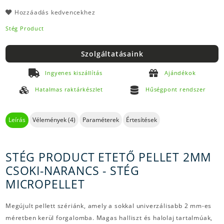
Hozzáadás kedvencekhez
Stég Product
Szolgáltatásaink
Ingyenes kiszállítás
Ajándékok
Hatalmas raktárkészlet
Hűségpont rendszer
Leírás
Vélemények (4)
Paraméterek
Értesítések
STÉG PRODUCT ETETŐ PELLET 2MM
CSOKI-NARANCS - STÉG
MICROPELLET
Megújult pellett szériánk, amely a sokkal univerzálisabb 2 mm-es
méretben kerül forgalomba. Magas halliszt és halolaj tartalmúak,