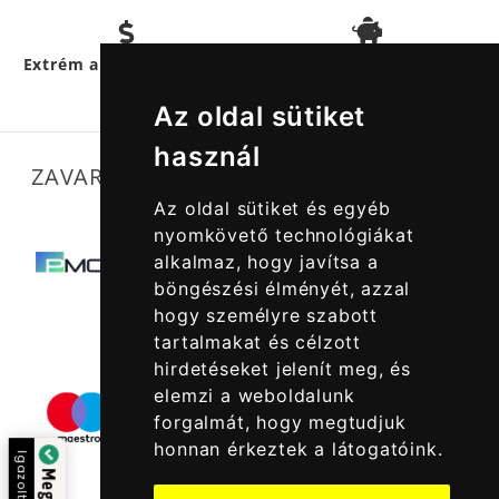
Hűségpontokkal
még
Extrém akciós termékek
többet
spórolhatsz
Az oldal sütiket
használ
ZAVARTALAN MŰKÖDÉSÜNKET SEGÍTIK
Az oldal sütiket és egyéb
nyomkövető technológiákat
alkalmaz, hogy javítsa a
böngészési élményét, azzal
hogy személyre szabott
tartalmakat és célzott
hirdetéseket jelenít meg, és
elemzi a weboldalunk
forgalmát, hogy megtudjuk
honnan érkeztek a látogatóink.
Igazolta: