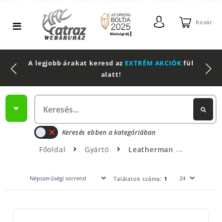
Kosár
A legjobb árakat keresd az
EXTRÉM AKCIÓK
fül
alatt!
Keresés ebben a kategóriában
Főoldal
Gyártó
Leatherman
Találatok száma:
1