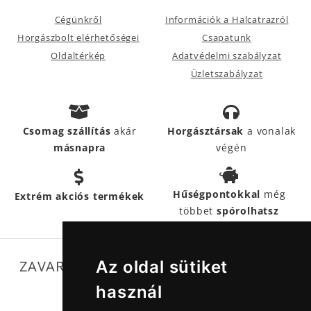
Cégünkről
Információk a Halcatrazról
Horgászbolt elérhetőségei
Csapatunk
Oldaltérkép
Adatvédelmi szabályzat
Üzletszabályzat
Csomag szállítás
akár
Horgásztársak
a vonalak
másnapra
végén
Hűségpontokkal
még
Extrém akciós termékek
többet
spórolhatsz
ZAVARTALAN MŰKÖDÉSÜNKET SEGÍTIK
Az oldal sütiket
használ