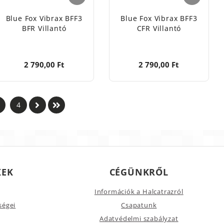
Blue Fox Vibrax BFF3
Blue Fox Vibrax BFF3
BFR Villantó
CFR Villantó
2 790,00 Ft
2 790,00 Ft
4
KEK
CÉGÜNKRŐL
Információk a Halcatrazról
ségei
Csapatunk
Adatvédelmi szabályzat