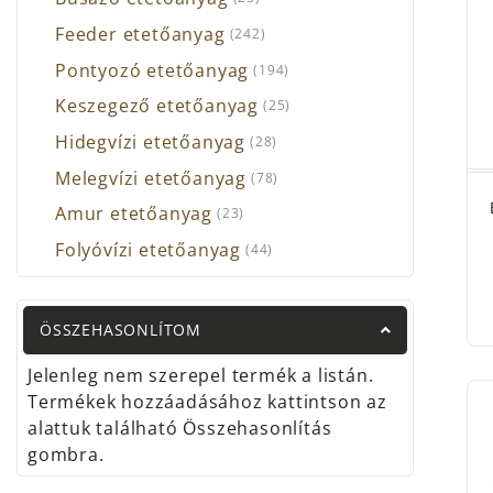
fels
Feeder etetőanyag
(242)
A fee
Pontyozó etetőanyag
(194)
próbá
Keszegező etetőanyag
(25)
mego
haszn
Hidegvízi etetőanyag
(28)
Gond
Melegvízi etetőanyag
(78)
lehet
Amur etetőanyag
(23)
Blue
Folyóvízi etetőanyag
(44)
Csak
Blue
ÖSSZEHASONLÍTOM
A spe
Jelenleg nem szerepel termék a listán.
körü
Termékek hozzáadásához kattintson az
csali
alattuk található Összehasonlítás
módsz
gombra.
vezet