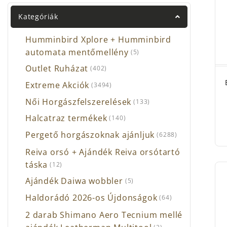
Vibr
Kategóriák
Ezt a
teste
Humminbird Xplore + Humminbird
Rozsd
automata mentőmellény
(5)
szere
A vil
Outlet Ruházat
(402)
horgá
Extreme Akciók
(3494)
Külö
Női Horgászfelszerelések
(133)
mind
Most 
Halcatraz termékek
(140)
emelk
Pergető horgászoknak ajánljuk
(6288)
alkal
Reiva orsó + Ajándék Reiva orsótartó
Sokan
táska
képvi
(12)
tulaj
Ajándék Daiwa wobbler
(5)
A
Blu
Haldorádó 2026-os Újdonságok
(64)
2 darab Shimano Aero Tecnium mellé