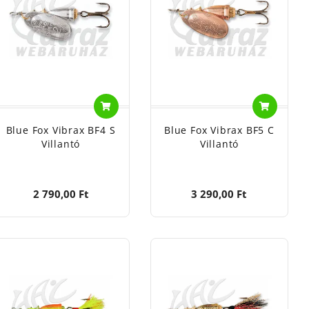
án partján horgászik? Sűrűn benőtt vad tavakon
esi a halakat?
A Blue Foxnak minden módszerhez van egy
ományokon alapszik.
Az itt megszerzett tapasztalatokat
zen eredményes.
Akár egy harcsázó felszerelés része is
Blue Fox Vibrax BF4 S
Blue Fox Vibrax BF5 C
Villantó
Villantó
omoly pergető horgász szett része.
2 790,00 Ft
3 290,00 Ft
 spinnert. Mindkét villantólevél pörög a saját tengelye
vékony, minőségi horog szárán csalirögzítő található, a
ert, gumihalat a horogra,kapitális sügérre remek
 kapoccsal használjuk a spinnerbaitet anélkül, hogy a
sali összeakadjon.