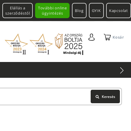
Elállás a
További online
Blog
GYIK
Kapcsolat
szerződéstől
ügyintézés
Kosár
chnium +
Leatherman
Multitool
Keresés