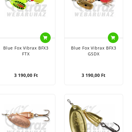
nekben gazdag színkombinációk jellemzik, melyek mind a
anala azonnal mozgásba lendül, már lassú indításra is.
rbírás érdekében. Extra erős és éles VMC horoggal van
án a szabadidő eltöltése céljából horgásznak. Nagyszerű
Blue Fox Vibrax BFX3
Blue Fox Vibrax BFX3
a megcélozott ragadozó különböző tulajdonságainak és
FTX
GSDX
lue Fox
az ideális eszköz, amely segít egy új szintre
 megfelel az Ön igényeinek. Akár éjszakai pergetés
3 190,00 Ft
3 190,00 Ft
tását is tervezik. Ez a család magas gyártási minőséget
egtalálható egyik legjobb csali. Egyedülálló
ét is.
ók javítása érdekében.