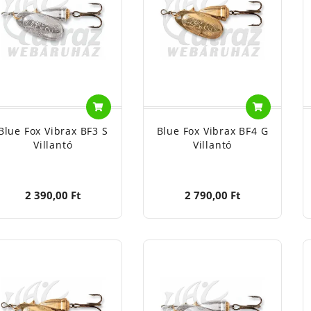
zereléséhez! Megbízható partner mindenki számára.
der horgászat mellett a pergetés is érdekli? Az Atlanti-óce
lkozik? Hatalmas nyílt vizet húz? Vagy zuhogó folyókban ker
ldása.
A kanállal folytatott horgászat régi skandináv hagy
álták a gyártásnál.
osan megalkotott alak, méret, kivitel és szín! Minden ví
. A Blue Fox horgász kellékek nem hagyják cserben!
Blue Fox Vibrax BF3 S
Blue Fox Vibrax BF4 G
Villantó
Villantó
 Fox a körforgók és a támolygó kanalak mestere! Minden k
 néhány példa:
2 390,00 Ft
2 790,00 Ft
 Fox Spinner Bait BFT38CW02NG
ciális fejforma nagyon nagy sebességnél is stabilan tartja a
l süllyedő fázisban, pont ilyenkor hoz sok kapást a csali. A 
 vonzerejének növelésére fűzhetünk maximum 12 centis twist
er. A drótszáron elhelyezett gumigyűrű lehetővé teszi, hogy
ését megállítva a kapocs az egyik száron felcsússzon és a c