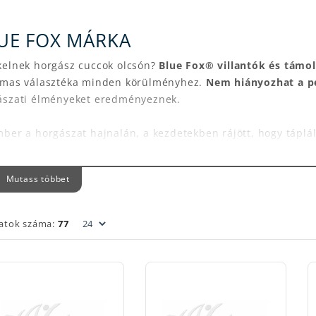
UE FOX MÁRKA
kelnek horgász cuccok olcsón?
Blue Fox® villantók és támo
lmas választéka minden körülményhez.
Nem hiányozhat a pe
ászati élményeket eredményeznek.
ber a horgászat hajnalán, a kezdetekben rájött, hogy tápl
ozók is kiválóak lehetnek. Ezeket a halakat a hagyományos 
sen eltérő eszközökre és csalira volt szükség.
A táplálékhal 
Mutass többet
nozni.
A sérült, döglődő kishal vagy a menekülő zsákmány m
t igyekeztek a lehető legjobban utánozni.
A rengeteg kísérl
latok száma:
77
 gyártók a teljes profiljukat ennek szentelték, így a legend
vízi ragadozókra, de gyorsan úszó folyami pisztrángra vag
tett egy
műcsalit
. Még egy harcsázó szett is tartalmazhatja.
g sikeresek. Támadást kiváltó zajt és rezgést hoznak létre.
on sok horgász webshop vagy online horgászbolt nem tart Bl