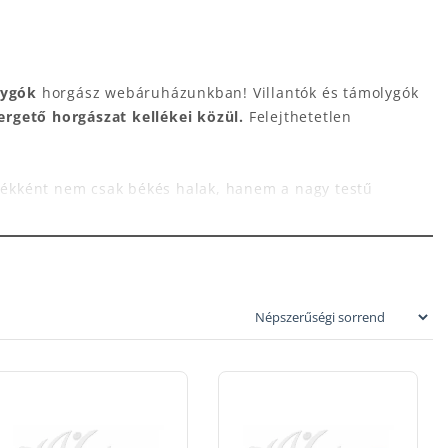
lygók
horgász webáruházunkban! Villantók és támolygók
rgető horgászat kellékei közül.
Felejthetetlen
álékként nem csak békés halak, hanem a nagy testű
módszerekkel viszont nem lehetett horogra csalni.
mozgását, menekülését kellett minél életszerűbben
ozgása azonnal felkelti a ragadozó halak érdeklődését.
etezés során kialakultak a legsikeresebb színek, formák.
ás Vibrax® Spinner alapjain
létrejött a Blue Fox márka.
y lazacra is működik.
A
Blue Fox
minden helyzetre
 A VMC® horgokkal és erős karikával készített csalik
Széles választék és megnövelt dobástávolság jellemzi.
ue Foxot! Vásároljon
Blue Fox®
kanalat
pergető