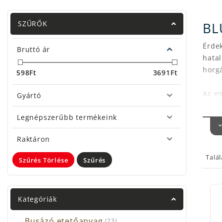
SZŰRŐK
BL
Érde
Bruttó ár
hata
horg
598
Ft
3691
Ft
Az em
Gyártó
ragad
Legnépszerűbb termékeink
Telje
leutá
Raktáron
Ezeke
Talá
Szűrés Törlése
Szűrés
Egyes
Édes
készí
Kategóriák
mindi
Nagy
Busázó etetőanyag
(23)