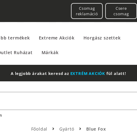
Csomag
Csere
reklamáció
csomag
űbb termékek
Extreme Akciók
Horgász szettek
utlet Ruházat
Márkák
2 db Shimano Aero Te
n
Főoldal
Gyártó
Blue Fox