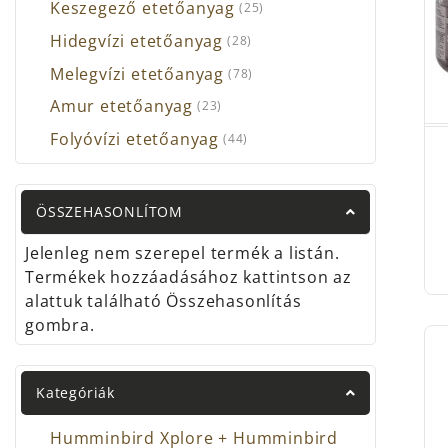
Keszegező etetőanyag
(25)
Ezért
Hidegvízi etetőanyag
(28)
A Cuk
Melegvízi etetőanyag
lifte
(78)
horgá
Amur etetőanyag
(23)
tópar
Folyóvízi etetőanyag
(44)
népsz
A Cuk
Kezde
ÖSSZEHASONLÍTOM
elkép
Jelenleg nem szerepel termék a listán.
A hor
Termékek hozzáadásához kattintson az
felsz
alattuk található Összehasonlítás
legfo
gombra.
A Hal
pont
Kategóriák
csali
cseme
Humminbird Xplore + Humminbird