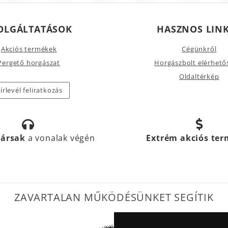
OLGÁLTATÁSOK
HASZNOS LIN
Akciós termékek
Cégünkről
Pergető horgászat
Horgászbolt elérhető
Oldaltérkép
írlevél feliratkozás
társak
a vonalak végén
Extrém akciós te
ZAVARTALAN MŰKÖDÉSÜNKET SEGÍTIK