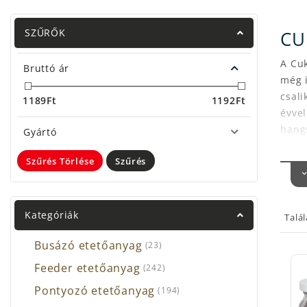
SZŰRŐK
CU
A Cuk
Bruttó ár
még i
csali
1189
Ft
1192
Ft
évvel
hang
Gyártó
nem s
Szűrés Törlése
Szűrés
kivét
A gya
érdem
Kategóriák
Talá
fejlő
horg
Busázó etetőanyag
(23)
horo
Feeder etetőanyag
próbá
(242)
váltá
Pontyozó etetőanyag
(194)
enged