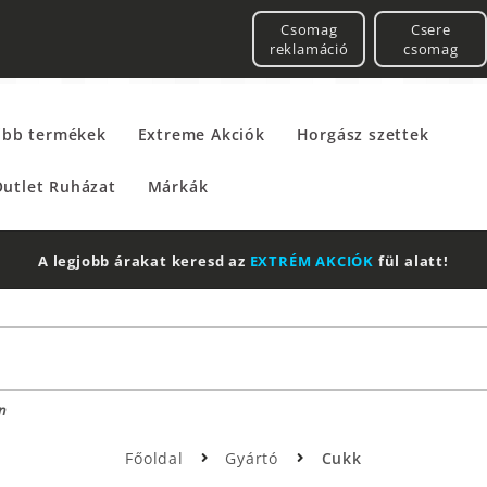
Csomag
Csere
reklamáció
csomag
űbb termékek
Extreme Akciók
Horgász szettek
utlet Ruházat
Márkák
A legjobb árakat keresd az
EXTRÉM AKCIÓK
fül alatt!
n
Főoldal
Gyártó
Cukk