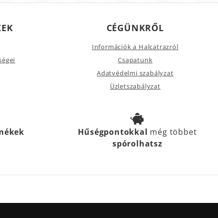
KEK
CÉGÜNKRŐL
Információk a Halcatrazról
ségei
Csapatunk
Adatvédelmi szabályzat
Üzletszabályzat
rmékek
Hűségpontokkal
még többet
spórolhatsz