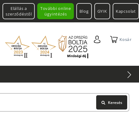
Elállás a
További online
Blog
GYIK
Kapcsolat
szerződéstől
ügyintézés
Kosár
Keresés