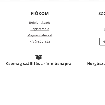
FIÓKOM
SZ
Bejelentkezés
Regisztráció
Megrendeléseid
Kívánságlista
H
Csomag szállítás
akár
másnapra
Horgász