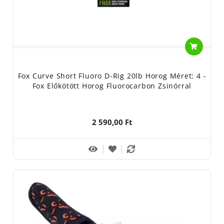
találkozhatsz velük.
Táskái is nagyon széles kört lefednek. Nincs olyan horgászstílus,
amihez nem találnál megfelelő fox
táskát.
Fox Curve Short Fluoro D-Rig 20lb Horog Méret: 4 -
Fox Előkötött Horog Fluorocarbon Zsinórral
2 590,00 Ft