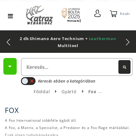
Kosár
2 db Shimano Aero Technium +
Leatherman
Multitool
Keresés ebben a kategóriában
Főoldal
Gyártó
Fox
FOX
A Fox International többféle ágból áll.
A Fox, a Matrix, a Specialist, a Predator és a Fox Rage márkákkal.
Ezek olyan tudományágakra