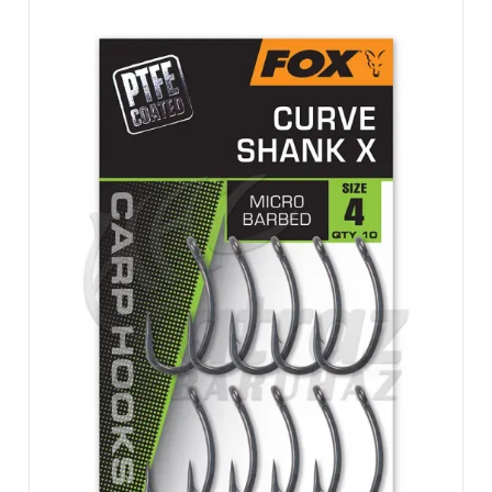
jelenleg több mint 100 embert foglalkoztat
az Egyesült Királyságban és Európában. Köztük egy dedikált on-
the-road értékesítési csoportot. Itt
szakértői marketing- és médiaszemélyzet csapatot és egy
speciális tervezési osztályt tartanak.
Természetesen beleértve még egy lenyűgöző CAD
termékfejlesztést és egy erős horgász tanácsadók
csapatot.
Az utóbbi években, az új székhelyhez való költözés mellett, a
Brentwood-ban, az Essexben, a vállalat
tovább növekedett. Több mint 3000 termék jött létre. Emellett
több mint 30 országban megjelent,
beleértve az USA-t, Japánt és Oroszországot. A Fox
márkaportfóliója hírnevét képviseli az innováció
és a minőség szempontok. A pontypiacon olyan tárgyakat, mint a
Micron jelzők, Flatliner ágyszékek,
Edges kiegészítők, Supa Brolly sátrak, FX11 orsók és Rapide PVA
táskarendszerek, széles körben
tekintik a saját márkájuknak. Ezen felül a Matrix számos