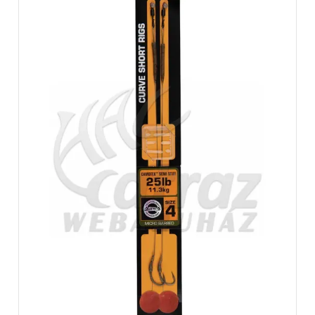
Fox:
Az Fox botok hihetetlen ár-értéket kínálnak és tökéletes minden
horgász számára. Megtalálhatjuk a
kisebb költségvetésű botoktól a csúcskategóriáig.
Csúcsminőségű, könnyű karbon felépítés, mely egy
páratlan univerzális botot eredményez.
Az Fox orsók megjelenése óta töretlen népszerűségnek örvend
Európa szerte. Mindenféle
horgászmódszerhez, helyhez vagy környezethez tudsz ideális
orsót találni. Legyen szó nyelető- vagy
elsőfékes orsóról, biztosan megtalálod a neked megfelelőt.
A Fox ruhák jelentős szerepet vállalnak a piacon. Szinte minden
ruhatípust megtalálunk közte. Póló,
pulcsi, rövid-,térd- és hosszúnadrág, Kabát és még sorolhatnánk.
Az év bármely időszakában tudod
így viselni. Megjelenésre nagyon stílusos, mindennapi viselet
lehet. Többféle színben illetve logókkal