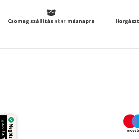
Csomag szállítás
akár
másnapra
Horgász
Igazolta: