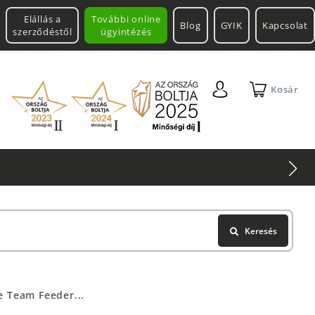
Elállás a
További online
Blog
GYIK
Kapcsolat
szerződéstől
ügyintézés
Kosár
Keresés
 Team Feeder...