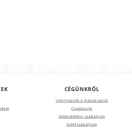
KEK
CÉGÜNKRŐL
Információk a Halcatrazról
ségei
Csapatunk
Adatvédelmi szabályzat
Üzletszabályzat