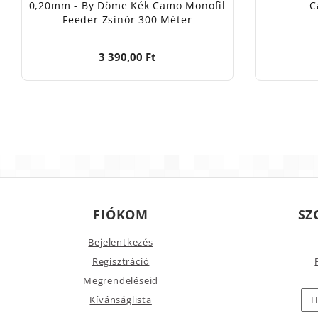
0,20mm - By Döme Kék Camo Monofil
C
Feeder Zsinór 300 Méter
3 390,00 Ft
FIÓKOM
SZ
Bejelentkezés
Regisztráció
Megrendeléseid
Kívánságlista
H