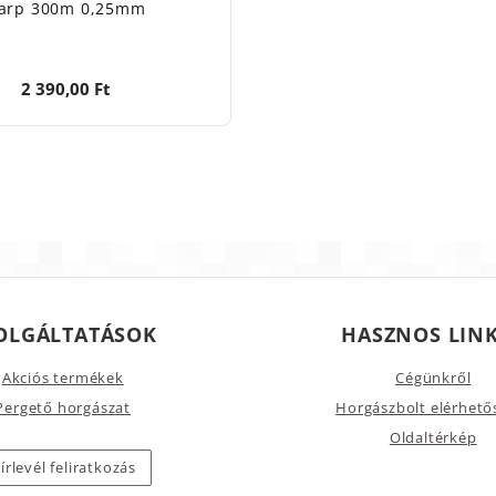
arp 300m 0,25mm
2 390,00 Ft
OLGÁLTATÁSOK
HASZNOS LIN
Akciós termékek
Cégünkről
Pergető horgászat
Horgászbolt elérhető
Oldaltérkép
írlevél feliratkozás