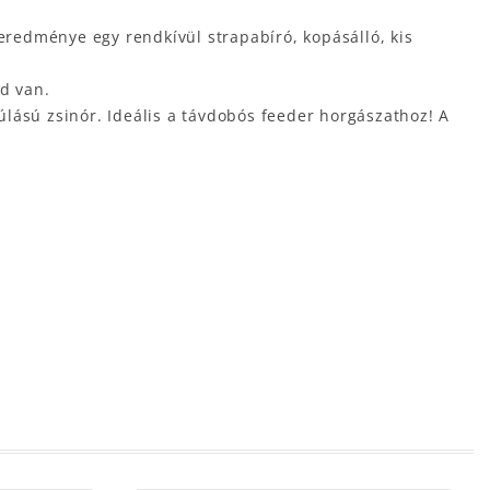
redménye egy rendkívül strapabíró, kopásálló, kis
ed van.
yúlású zsinór. Ideális a távdobós feeder horgászathoz! A