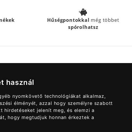
rmékek
Hűségpontokkal
még többet
spórolhatsz
et használ
egyéb nyomkövető technológiákat alkalmaz,
szési élményét, azzal hogy személyre szabott
t hirdetéseket jelenít meg, és elemzi a
át, hogy megtudjuk honnan érkeztek a