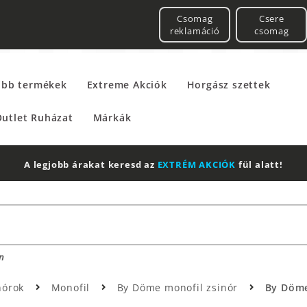
Csomag
Csere
reklamáció
csomag
űbb termékek
Extreme Akciók
Horgász szettek
utlet Ruházat
Márkák
2 db Shimano Aero Technium +
Leatherman
Multitool
n
nórok
Monofil
By Döme monofil zsinór
By Döme