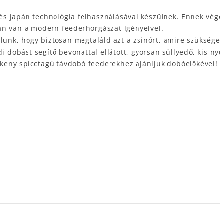
s japán technológia felhasználásával készülnek. Ennek vége
an van a modern feederhorgászat igényeivel.
lunk, hogy biztosan megtaláld azt a zsinórt, amire szükség
i dobást segítő bevonattal ellátott, gyorsan süllyedő, kis n
keny spicctagú távdobó feederekhez ajánljuk dobóelőkével!