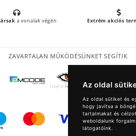
társak
a vonalak végén
Extrém akciós te
ZAVARTALAN MŰKÖDÉSÜNKET SEGÍTIK
Az oldal sütik
Az oldal sütiket és 
hogy javítsa a böngé
tartalmakat és célzot
weboldalunk forgalm
látogatóink.