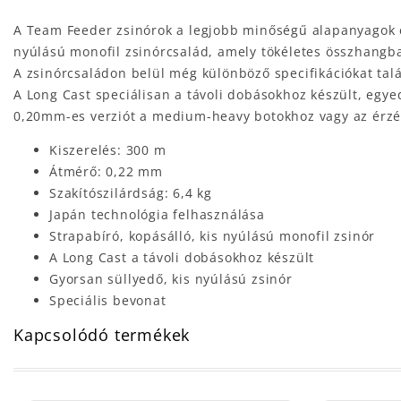
A Team Feeder zsinórok a legjobb minőségű alapanyagok é
nyúlású monofil zsinórcsalád, amely tökéletes összhangb
A zsinórcsaládon belül még különböző specifikációkat talá
A Long Cast speciálisan a távoli dobásokhoz készült, egyed
0,20mm-es verziót a medium-heavy botokhoz vagy az érzé
Kiszerelés: 300 m
Átmérő: 0,22 mm
Szakítószilárdság: 6,4 kg
Japán technológia felhasználása
Strapabíró, kopásálló, kis nyúlású monofil zsinór
A Long Cast a távoli dobásokhoz készült
Gyorsan süllyedő, kis nyúlású zsinór
Speciális bevonat
Kapcsolódó termékek