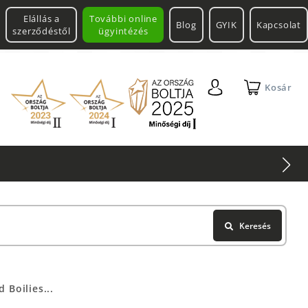
Elállás a
További online
Blog
GYIK
Kapcsolat
szerződéstől
ügyintézés
Kosár
Keresés
Boilies...