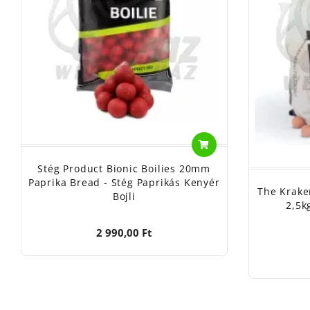
Stég Product Bionic Boilies 20mm
Paprika Bread - Stég Paprikás Kenyér
The Krake
Bojli
2,5k
2 990,00 Ft