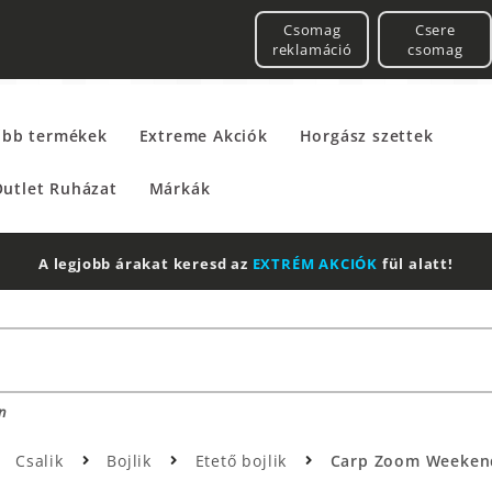
Csomag
Csere
reklamáció
csomag
űbb termékek
Extreme Akciók
Horgász szettek
utlet Ruházat
Márkák
2 db Shimano Aero Technium +
Leatherman
Multitool
n
Csalik
Bojlik
Etető bojlik
Carp Zoom Weekend 