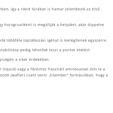
ben, így a rövid túrákon is hamar jelentkezik az első
y horogcsaliként is megállják a helyüket, akár dippelve
k többféle táplálkozási igényt is kielégítenek egyszerre.
abilitása pedig lehetővé teszi a pontos etetést.
yiségén a siker érdekében.
 (liquid) vagy a főzéshez használt aminosavval önti le a
zott (wafter) csalit tenni „hóember” formációban, hogy a