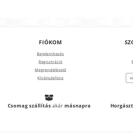
FIÓKOM
SZ
Bejelentkezés
Regisztráció
Megrendeléseid
Kívánságlista
H
Csomag szállítás
akár
másnapra
Horgász