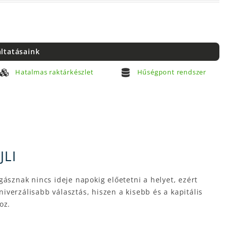
áltatásaink
Hatalmas raktárkészlet
Hűségpont rendszer
JLI
ásznak nincs ideje napokig előetetni a helyet, ezért
niverzálisabb választás, hiszen a kisebb és a kapitális
oz.