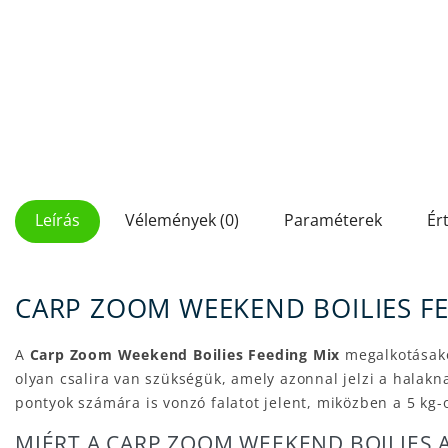
Leírás
Vélemények (0)
Paraméterek
Ér
CARP ZOOM WEEKEND BOILIES FE
A
Carp Zoom Weekend Boilies Feeding Mix
megalkotásakor
olyan csalira van szükségük, amely azonnal jelzi a halakna
pontyok számára is vonzó falatot jelent, miközben a 5 kg-
MIÉRT A CARP ZOOM WEEKEND BOILIES 