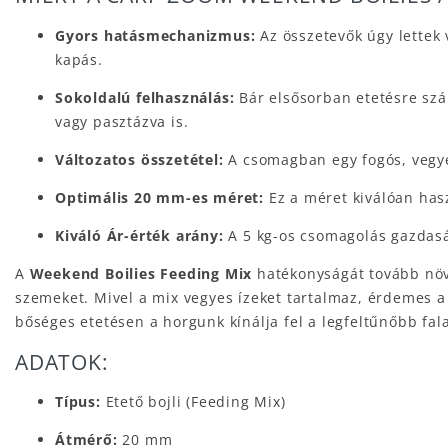
Gyors hatásmechanizmus:
Az összetevők úgy lettek 
kapás.
Sokoldalú felhasználás:
Bár elsősorban etetésre szán
vagy pasztázva is.
Változatos összetétel:
A csomagban egy fogós, vegyes
Optimális 20 mm-es méret:
Ez a méret kiválóan hasz
Kiváló Ár-érték arány:
A 5 kg-os csomagolás gazdasá
A
Weekend Boilies Feeding Mix
hatékonyságát tovább növe
szemeket. Mivel a mix vegyes ízeket tartalmaz, érdemes a
bőséges etetésen a horgunk kínálja fel a legfeltűnőbb fala
ADATOK:
Típus:
Etető bojli (Feeding Mix)
Átmérő:
20 mm