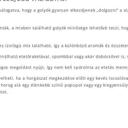
válogatva, hogy a golyók gyorsan elkezdjenek „dolgozni” a víz
ták, a mixben található golyók minősége lehetővé teszi, hog
 ízvilágú mix található, így a különböző aromák és összetevő
nálható etetőrakétával, spombbal vagy akár dobócsővel is, st
gos megoldást nyújt, így nem kell spórolnia az etetés menn
lheti, ha a horgászat megkezdése előtt egy kevés locsolóval
 horog alá egy élénkebb színű popupot vagy egy kiegyensúlyo
tot.