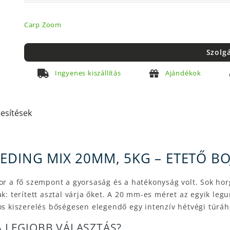
Carp Zoom
Szolg
Ingyenes kiszállítás
Ajándékok
tesítések
EDING MIX 20MM, 5KG – ETETŐ BO
 a fő szempont a gyorsaság és a hatékonyság volt. Sok horg
k: terített asztal várja őket. A 20 mm-es méret az egyik legu
os kiszerelés bőségesen elegendő egy intenzív hétvégi túráh
A LEGJOBB VÁLASZTÁS?