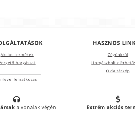
OLGÁLTATÁSOK
HASZNOS LIN
Akciós termékek
Cégünkről
Pergető horgászat
Horgászbolt elérhető
Oldaltérkép
írlevél feliratkozás
társak
a vonalak végén
Extrém akciós te