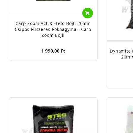
Carp Zoom Act-X Etető Bojli 20mm
Csípős Fűszeres-Fokhagyma - Carp
Zoom Bojli
1 990,00 Ft
Dynamite 
20mm 