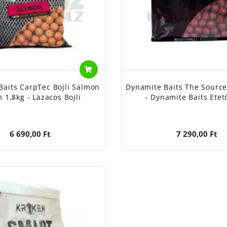
Baits CarpTec Bojli Salmon
Dynamite Baits The Sourc
1,8kg - Lazacos Bojli
- Dynamite Baits Etető
6 690,00 Ft
7 290,00 Ft