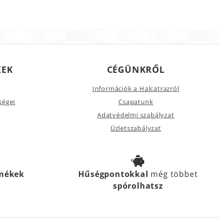
KEK
CÉGÜNKRŐL
Információk a Halcatrazról
ségei
Csapatunk
Adatvédelmi szabályzat
Üzletszabályzat
rmékek
Hűségpontokkal
még többet
spórolhatsz