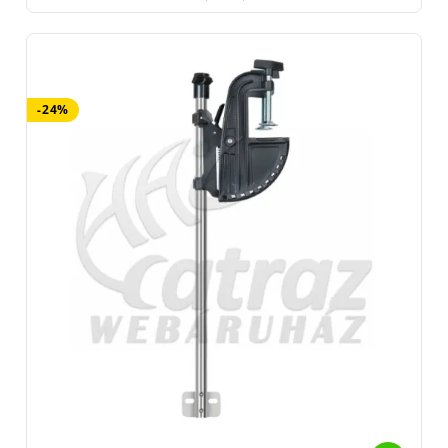
Ezért is ajánljuk mindenkinek a
Reiva pergető táskái
t
. Minden
horgász megtalálja a neki megfelelő változatot a kínálatukból.
Nemcsak rendkívül mutatósak a letisztult formáikkal, színeikkel,
de legalább ennyire praktikusak is.
A gyártás és kidolgozás
-24%
minősége is tökéletes.
Ezek a táskák az egyik legjobb minőséget
képviselik nagyon megfizethető áron. Minden táska tartozéka a
twisterálló doboz, melyek nélkül elképzelhetetlen a műcsalik
biztonságos tárolása.
A
Reiva
fiatal fejlesztő csapata természetesen nem elégedett
meg egy pergető táska programmal. A
megjelenő aprócikkek,
végszerelékek
kiválasztásánál is a lehető legjobb minőség
elérése volt a cél. A biztonság, az erő, a megbízhatóság. Mi más
vezérelhette volna a fejlesztőket. Így érték el, hogy minden
pergető horgász számára ajánljuk a
Reiva pergető kapcsait,
forgóit
. A
Reiva
egyedi előkéi is garantáltan sikeresebbé tesznek
minket, horgászokat. A
Reiva
termékekkel egyre több csatát
nyerhetünk a ragadozókkal szemben.