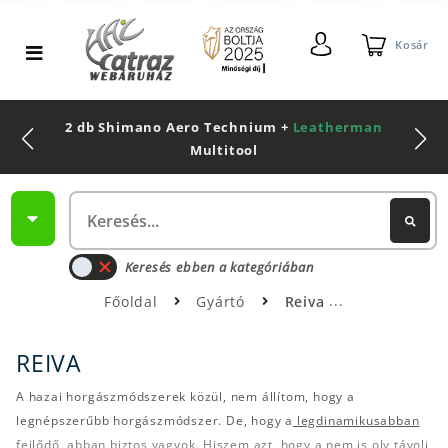
Kosár
2 db Shimano Aero Technium +
Leatherman
Multitool
Keresés ebben a kategóriában
Főoldal
Gyártó
Reiva
REIVA
A hazai horgászmódszerek közül, nem állítom, hogy a
legnépszerűbb horgászmódszer. De, hogy a
legdinamikusabban
fejlődő,
abban biztos vagyok. Hiszem azt, hogy a nem is oly távoli