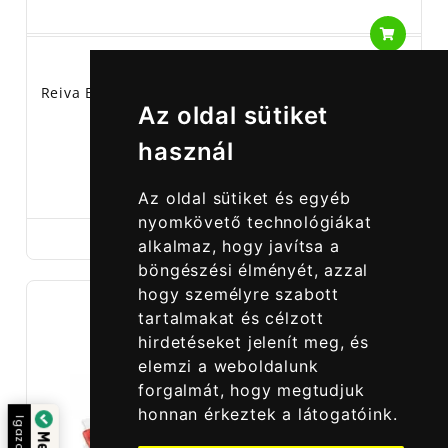
Reiva Blademaster II 60 Mm 15 Gramm PP - Reiva
Az oldal sütiket
Blade Műcsali
használ
2 490,00 Ft
Az oldal sütiket és egyéb
nyomkövető technológiákat
alkalmaz, hogy javítsa a
böngészési élményét, azzal
hogy személyre szabott
tartalmakat és célzott
hirdetéseket jelenít meg, és
elemzi a weboldalunk
forgalmát, hogy megtudjuk
honnan érkeztek a látogatóink.
Igazolta: