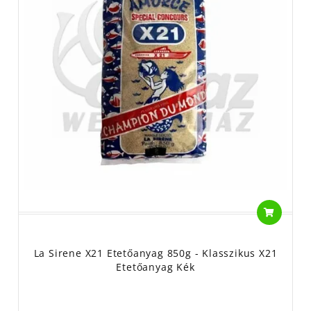
Ha egy olyan etetőanyagot keresel, ami évtizedek óta bizonyít, és
még a legcsendesebb napokon is képes kapást kicsikarni, a La
Sirene X21-ben nem fogsz csalódni.
La Sirene X21 Etetőanyag 850g - Klasszikus X21
Etetőanyag Kék