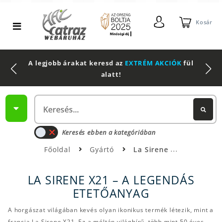
Kosár
A legjobb árakat keresd az
EXTRÉM AKCIÓK
fül
alatt!
Keresés ebben a kategóriában
Főoldal
Gyártó
La Sirene
LA SIRENE X21 – A LEGENDÁS
ETETŐANYAG
A horgászat világában kevés olyan ikonikus termék létezik, mint a
francia La Sirene X21. Ez a méltán világhírű, több mint 50 éves