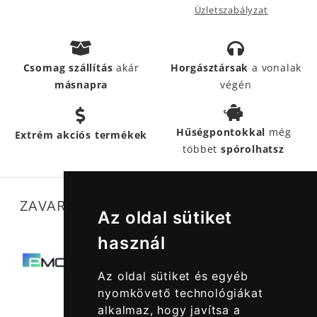
Üzletszabályzat
Csomag szállítás
akár
Horgásztársak
a vonalak
másnapra
végén
Hűségpontokkal
még
Extrém akciós termékek
többet
spórolhatsz
ZAVARTALAN MŰKÖDÉSÜNKET SEGÍTIK
Az oldal sütiket
használ
Az oldal sütiket és egyéb
nyomkövető technológiákat
alkalmaz, hogy javítsa a