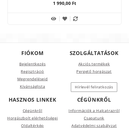
1 990,00 Ft
FIÓKOM
SZOLGÁLTATÁSOK
Bejelentkezés
Akciós termékek
Regisztráció
Pergető horgászat
Megrendeléseid
Kívánságlista
Hírlevél feliratkozás
HASZNOS LINKEK
CÉGÜNKRŐL
Cégünkről
Információk a Halcatrazról
Horgászbolt elérhetőségei
Csapatunk
Oldaltérkép
Adatvédelmi szabályzat