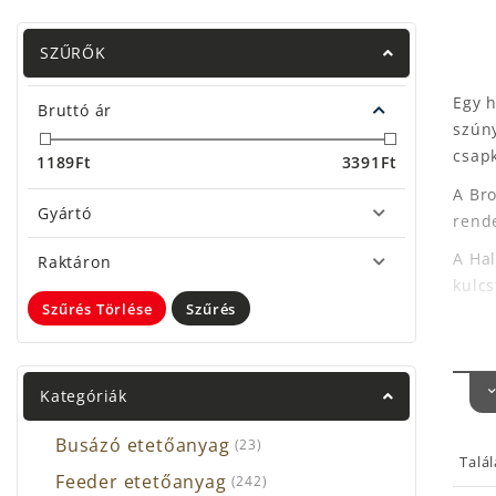
SZŰRŐK
Egy h
Bruttó ár
szúny
csap
1189
Ft
3391
Ft
A Bro
Gyártó
rende
A Ha
Raktáron
kulc
Szűrés Törlése
Szűrés
Br
át
am
Kategóriák
Br
sz
Busázó etetőanyag
(23)
Sp
Talá
Feeder etetőanyag
(242)
le