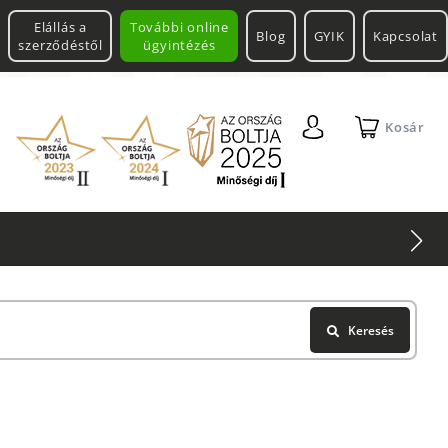
Elállás a
További online
Blog
GYIK
Kapcsolat
szerződéstől
ügyintézés
Kosár
Keresés