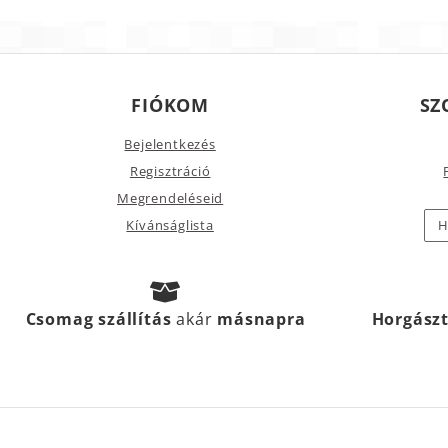
FIÓKOM
SZ
Bejelentkezés
Regisztráció
Megrendeléseid
Kívánságlista
H
Csomag szállítás
akár
másnapra
Horgász