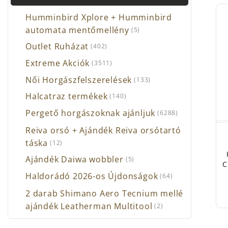
Humminbird Xplore + Humminbird
automata mentőmellény
(5)
Outlet Ruházat
(402)
Extreme Akciók
(3511)
Női Horgászfelszerelések
(133)
Halcatraz termékek
(140)
Pergető horgászoknak ajánljuk
(6288)
Reiva orsó + Ajándék Reiva orsótartó
táska
(12)
Ajándék Daiwa wobbler
(5)
C
Haldorádó 2026-os Újdonságok
(64)
2 darab Shimano Aero Tecnium mellé
ajándék Leatherman Multitool
(2)