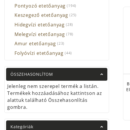
Ne en
Pontyozó etetőanyag
(194)
óráka
Keszegező etetőanyag
(25)
kínál
Hidegvízi etetőanyag
(28)
Melegvízi etetőanyag
(78)
Amur etetőanyag
(23)
Folyóvízi etetőanyag
(44)
ÖSSZEHASONLÍTOM
B
Jelenleg nem szerepel termék a listán.
E
Termékek hozzáadásához kattintson az
alattuk található Összehasonlítás
gombra.
Kategóriák