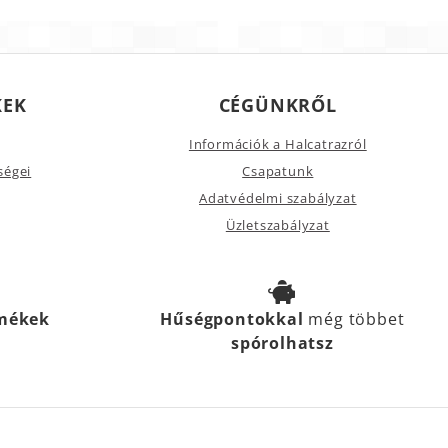
KEK
CÉGÜNKRŐL
Információk a Halcatrazról
ségei
Csapatunk
Adatvédelmi szabályzat
Üzletszabályzat
rmékek
Hűségpontokkal
még többet
spórolhatsz