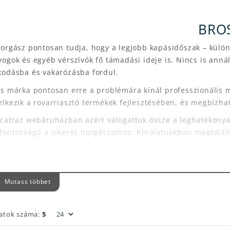
BRO
orgász pontosan tudja, hogy a legjobb kapásidőszak – külön
ogok és egyéb vérszívók fő támadási ideje is. Nincs is ann
kodásba és vakarózásba fordul.
s márka pontosan erre a problémára kínál professzionális m
lkezik a rovarriasztó termékek fejlesztésében, és megbízha
lcatraz webáruházban azért válogattuk össze a leghatékonya
sfontosságú a sikeres horgászathoz. Kínálatunkban megtalál
os Szúnyog- és Kullancsriasztó Spray-k:
Könnyen hordozható
 tartó védelmet biztosítanak a bőrön vagy akár a ruházaton.
ikor sűrűbb aljnövényzetben közelítjük meg a horgászhelye
Mutass többet
os Füstölő Spirálok:
Tökéletes megoldás a horgászhely, a sá
únyogmentesítésére. Lassú égésükkel folyamatosan tartják tá
eciális riasztók és krémek:
Különböző hatóanyag-tartalmú k
latok száma:
5
gyen megoldás.