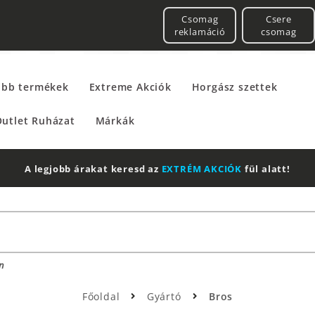
Csomag
Csere
reklamáció
csomag
űbb termékek
Extreme Akciók
Horgász szettek
utlet Ruházat
Márkák
A legjobb árakat keresd az
EXTRÉM AKCIÓK
fül alatt!
n
Főoldal
Gyártó
Bros