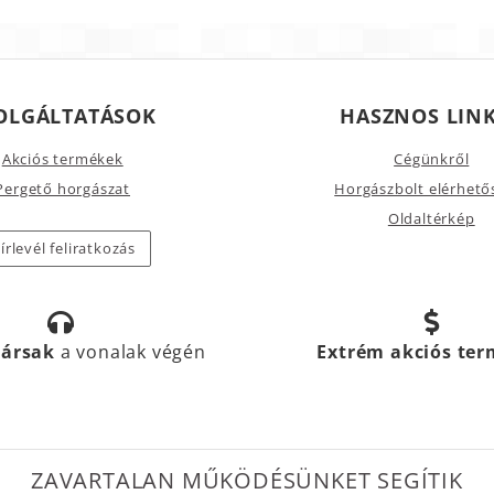
OLGÁLTATÁSOK
HASZNOS LIN
Akciós termékek
Cégünkről
Pergető horgászat
Horgászbolt elérhető
Oldaltérkép
írlevél feliratkozás
társak
a vonalak végén
Extrém akciós te
ZAVARTALAN MŰKÖDÉSÜNKET SEGÍTIK