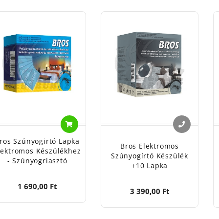
gedd, hogy a vérszívók elvegyék a kedved a horgászattól! A 
t a vízparton, így már csak a kapásjelzőre kell koncentrálno
atából!
ros Szúnyogirtó Lapka
Bros Elektromos
lektromos Készülékhez
Szúnyogírtó Készülék
- Szúnyogriasztó
+10 Lapka
1 690,00 Ft
3 390,00 Ft