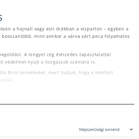
S
ösen a hajnali vagy esti órákban a vízparton – egyben a
ál bosszantóbb, mint amikor a várva várt peca folyamatos
egoldást. A lengyel cég évtizedes tapasztalattal
tó védelmet nyújt a horgászok számára is.
bb Bros termékeket, mert tudjuk, hogy a komfort
hatók:
k a horgásztáskában, gyorsan alkalmazhatók és órákon
 Különösen fontosak a kullancsok elleni védelem miatt,
t.
tor vagy a stég közvetlen környezetének
vol a vérszívókat.
észítmények, hogy minden helyzetre és érzékenységre