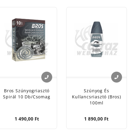
Bros termékeivel biztosíthatod a nyugodt, zavartalan
d. Válaszd ki a számodra ideális védelmet a Halcatraz
Bros Szúnyogriasztó
Szúnyog És
Spirál 10 Db/csomag
Kullancsriasztó (Bros)
100ml
1 490,00 Ft
1 890,00 Ft