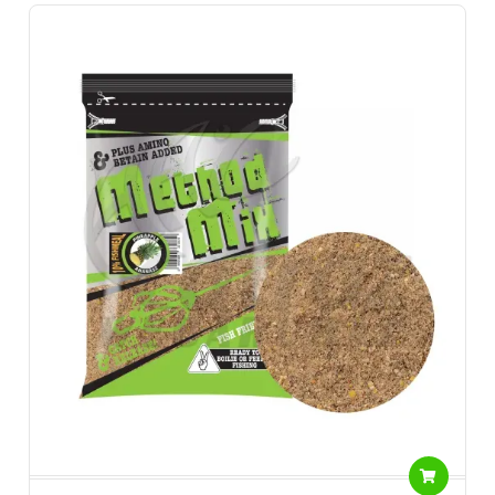
összetétele. Kellemes citrusos illatának
egyetlen ponty és amur
sem tud ellenállni.
De
a keszegek és más békés halak is szívesen
fogyasztják
és ellepik az etetésünket. Sárga a nyári, piros a
tavaszi és az őszi, a fekete pedig a téli és tiszta vizekhez lehet jó
választás.
Egyik legkedveltebb terméke a Golden széria. Válogatott
alapanyagokból készült nagy szemcse méretű etetőanyag. A
legfinomabban táplálkozó pontyok se tudnak ellenállni. G
ombóc
formájában vagy etetőkosárba töltve is eredményesen
használhatjuk.
A halak hamar felfigyelnek rá. A magas minőségű
alapanyagok a legjobb és legfogósabb összetételben kerülnek
csomagolásra.
A Method mix egy különlegesfajta etetőanyag széria. Speciális
összetevőinek köszönhetően
egy angolos vonalat képvisel a
palettán.
Egy halas vonalat képvisel, ami elengedhetetlen a mai
methodozás körében. Nagymértékben tartalmaz hallisztet és
hajolajat. Ezeket granulátum formájában darálással adnak az
alapkeverékhez még kölönböző adalékokkal dúsítva.
Rendkívül