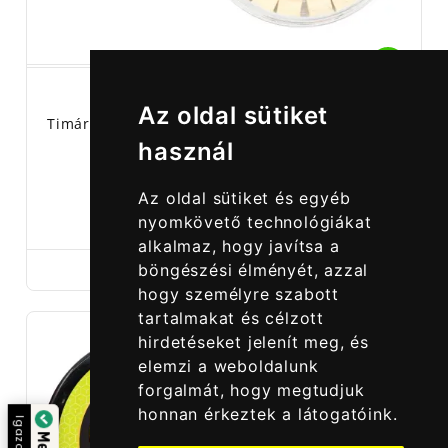
Az oldal sütiket
Timár Mix Magic Cube Wafter - White N-Butyric
használ
Az oldal sütiket és egyéb
1 990,00 Ft
nyomkövető technológiákat
alkalmaz, hogy javítsa a
böngészési élményét, azzal
hogy személyre szabott
tartalmakat és célzott
hirdetéseket jelenít meg, és
elemzi a weboldalunk
forgalmát, hogy megtudjuk
honnan érkeztek a látogatóink.
zolta: