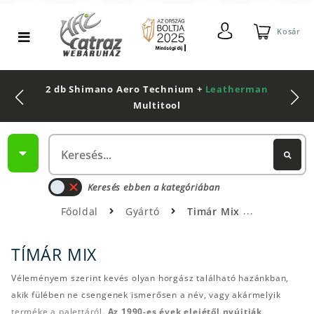
Kosár
2 db Shimano Aero Technium +
Leatherman
Multitool
Keresés ebben a kategóriában
Főoldal
Gyártó
Timár Mix
TÍMÁR MIX
Véleményem szerint kevés olyan horgász található hazánkban,
akik fülében ne csengenek ismerősen a név, vagy akármelyik
terméke a palettáról.
Az 1990-es évek elejétől nyújtják