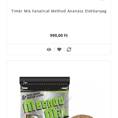
gyorsan oldódik
és a legóvatosabban táplálkozó halakat is
étkezésre készteti. Szinte
robbanva felhőként ködösít a meder
Timár Mix Fanatical Method Ananász Etetőanyag
alján
, ami felkelti a gyanútlan halak érdeklődését. Szinte
mágnesként vonzza a halakat. Említésre méltó meg a Fanatical
széria, ami akár egyszerű fenekezős horgászatra, de akár
990,00 Ft
komolyabb methodozásra is alkalmas. Összetételének
köszönhetően a pontyok és amurok nem fognak hagyni minket
unatkozni a vízparton.