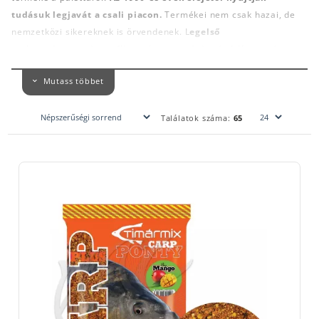
tudásuk legjavát a csali piacon.
Termékei nem csak hazai, de
nemzetközi sikereknek is örvendenek. L
egelső
csalogatóanyagai: vanília, méz, eper, ánizs és kókusz néven
kerültek forgalomba
.
Hamar megkedvelték a ponty horgászok
Mutass többet
és a dévér horgászok is
.
Teljesen egyszerűen abszolút a megbízhatóságra mentek rá a
Találatok száma:
65
tervezők. Ezek az alap keverékek határozták meg az egész márka
alapjait. A technikával és a fejlődéssel lépést tartva igyekeznek a
mai napig fejleszteni.
Termékei kedvező árfekvést képviselnek
mégis tudásuk legjavát nyújtják ezért az árért.
Mára már több száz keverék áll a horgászok rendelkezésére.
Találunk köztük ponty horgászathoz ideálist. Az apróhalas
horgászok is megtalálják a számukra kedvezőt. Fenekező és
felszíni technikákhoz is ideális
. Rengetek fajta ízben, színben és
szemcseméretben történik már a gyártás akár tengeri vizekre is
Európa több országa számára. Legkedveltebbek a mai napig a
basic etetőanyagai. 1 és 3 kilós kiszerelésben kerülnek
forgalomba. Rendkívül pénztárca barát termékek mégis