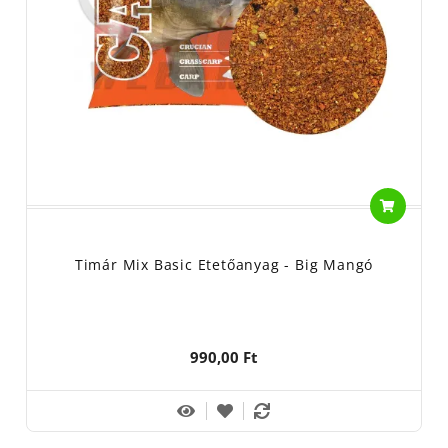
minőségük évről-évre bizonyított.
Mindenféle olyan alapanyagot
tartalmaznak, amelyek a békés halak kedven tápanyagai között
szerepelnek. Eper, méz, kagyló, vagy akár a szúnyoglárvás
keverékei biztos pontot biztosítanak az év bármely szakában.
Akár úszós alkalmatosságot használunk, vagy éppen a fenéken
keressük a halakat.
Készülnek termékei speciálisan adott körülményekre és akár
halfajokra is.
A speciel dévér fantázia névre hallgató
etetőanyagja is ilyen. Kellemes fűszeres illatának a keszegek sem
tudnak ellen állni.
Nemcsak egy hétköznapi pecán de akár
Timár Mix Basic Etetőanyag - Big Mangó
verseny körülmények között is megállják a helyüket.
Folyóvízen
a paduc is szívesen
fogyasztja töménytelen
mennyiségben. Online horgászboltunkban a kezdetektől bérelt
990,00 Ft
helyük volt. Az egyik legkeresettebb márkák közé tartozik.
Ponty-
kárász keverékeit senkinek sem kell bemutatni.
Az ország minden
egyes területén kedvelik. Főleg a komolyabb folyóinkon
közkedvelt és azok mellékágain. Régóta változatlan a keverék