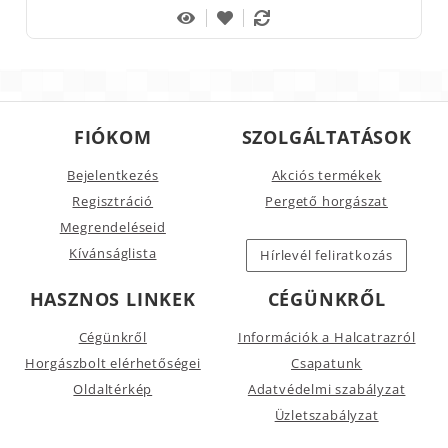
FIÓKOM
SZOLGÁLTATÁSOK
Bejelentkezés
Akciós termékek
Regisztráció
Pergető horgászat
Megrendeléseid
Kívánságlista
Hírlevél feliratkozás
HASZNOS LINKEK
CÉGÜNKRŐL
Cégünkről
Információk a Halcatrazról
Horgászbolt elérhetőségei
Csapatunk
Oldaltérkép
Adatvédelmi szabályzat
Üzletszabályzat