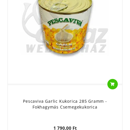
Hogyan használd a Pescaviva kukoricát?
Horogcsaliként:
Tökéletes mérete miatt ideális közvetlenül a
horogra tűzve, csalitüskén vagy hajszálelőkén felkínálva.
Etetőanyag dúsítására:
Nélkülözhetetlen adaléka a method
mixeknek, spod mixeknek és az alap etetőanyagoknak. A
színes, aromás szemek vizuálisan is ingerlik a halakat, és az
etetésen tartják őket.
A Pescaviva verhetetlen csali
pontyra, amurra
és a nagytestű
keszegfélékre
. Ne érd be kevesebbel, mint az eredeti olasz
minőség! Válaszd a Pescaviva bevált csalijait a Halcatraz
kínálatából!
Pescaviva Garlic Kukorica 285 Gramm -
Fokhagymás Csemegekukorica
1 790,00 Ft