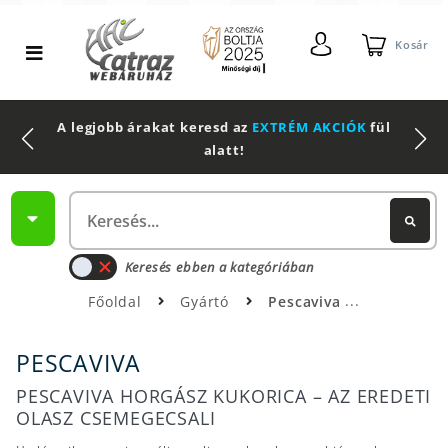
Kosár
A legjobb árakat keresd az
EXTRÉM AKCIÓK
fül
alatt!
Keresés ebben a kategóriában
Főoldal
Gyártó
Pescaviva
PESCAVIVA
PESCAVIVA HORGÁSZ KUKORICA – AZ EREDETI
OLASZ CSEMEGECSALI