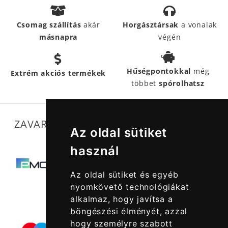
Csomag szállítás
akár
Horgásztársak
a vonalak
másnapra
végén
Hűségpontokkal
még
Extrém akciós termékek
többet
spórolhatsz
ZAVARTALAN MŰKÖDÉSÜNKET SEGÍTIK
Az oldal sütiket
használ
Az oldal sütiket és egyéb
nyomkövető technológiákat
alkalmaz, hogy javítsa a
böngészési élményét, azzal
hogy személyre szabott