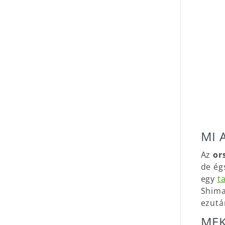
MI 
Az
or
de ég
egy
t
Shima
ezutá
MEK