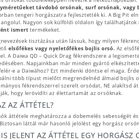
lis orsókat többféleképpen nevezik a hétköznapokban
yméretűeket távdobó orsónak, surf orsónak, vagy b
orban tengeri horgászatra fejlesztették ki. A Big Pit 
t angolul. Nagyon sok külföldi oldalon így találhatját
ént ismert
termékeket.
nevezések tisztázása után lássuk, hogy milyen fékren
ető
elsőfékes vagy nyeletőfékes bojlis orsó.
Az elsőf
k el. A Daiwa QD – Quick Drag fékrendszere a legismert
jedésében. Napjainkban már minden gyártó elkészítette 
felér-e a Daiwához? Ezt mindenki döntse el maga. Érd
bálni több típust mielőtt megrendelnéd álmaid bojlis o
mányos fékrendszerrel szerelt orsódat, NE alakítsd át
ják, hogy lerövidíti az élettartamát az orsóknak.
AZ AZ ÁTTÉTEL?
sók áttétele meghatározza a dobemelés sebességét és 
 Biztosan láttál már hasonló jelölést egy horgász orsón: 
 IS JELENT AZ ÁTTÉTEL EGY HORGÁSZ