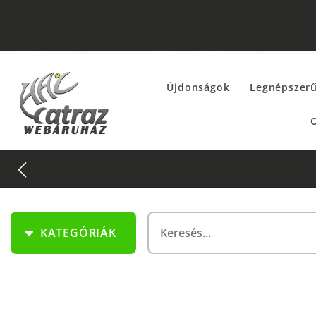
Újdonságok
Legnépszer
O
KATEGÓRIÁK