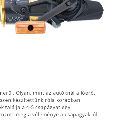
merül. Olyan, mint az autóknál a lóerő,
iszen készítettünk róla korábban
k találja a 4-5 csapágyat egy
ltozott meg a véleménye a csapágyakról