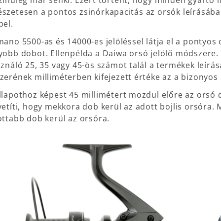
zínűleg már senki. Ezért történt, hogy minden gyártó m
szetesen a pontos zsinórkapacitás az orsók leírásáb
pel.
mano 5500-as és 14000-es jelöléssel látja el a pontyos
yobb dobot. Ellenpélda a Daiwa orsó jelölő módszere.
sználó 25, 35 vagy 45-ös számot talál a termékek leírá
zerének milliméterben kifejezett értéke az a bizonyos
llapothoz képest 45 millimétert mozdul előre az orsó do
vetíti, hogy mekkora dob kerül az adott bojlis orsóra
ottabb dob kerül az orsóra.