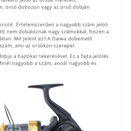
ásként jelöli az orsók méreteit.
an, orsó dobozon vagy az orsó dobján
 orsóit. Értelemszerűen a nagyobb szám jelöli
 Itt nem dobálóznak nagy számokkal, hiszen a
sában. Mit jelent ez? A Daiwa dobemelő
 szám, ami az orsókon szerepel.
bja a hajtókar tekerésével. Ez a fajta jelölés
. Minél nagyobb a szám, annál nagyobb és