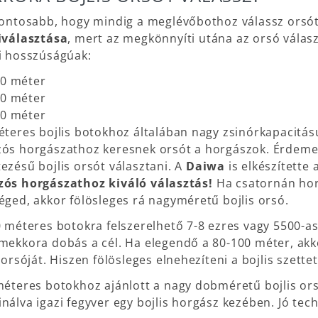
fontosabb, hogy mindig a meglévőbothoz válassz orsót
iválasztása
, mert az megkönnyíti utána az orsó válasz
i hosszúságúak:
00 méter
60 méter
90 méter
éteres bojlis botokhoz általában nagy zsinórkapacitás
ós horgászathoz keresnek orsót a horgászok. Érdeme
ezésű bojlis orsót választani. A
Daiwa
is elkészítette 
ós horgászathoz kiváló választás!
Ha csatornán hor
éged, akkor fölösleges rá nagyméretű bojlis orsó.
0 méteres botokra felszerelhető 7-8 ezres vagy 5500-a
mekkora dobás a cél. Ha elegendő a 80-100 méter, akk
s orsóját. Hiszen fölösleges elnehezíteni a bojlis szett
méteres botokhoz ajánlott a nagy dobméretű bojlis or
nálva igazi fegyver egy bojlis horgász kezében. Jó tech