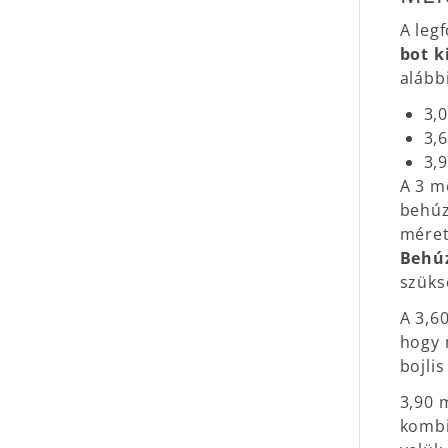
A leg
bot k
alább
3,
3,
3,
A 3 m
behúz
méret
Behúz
szüks
A 3,6
hogy 
bojli
3,90 
kombi