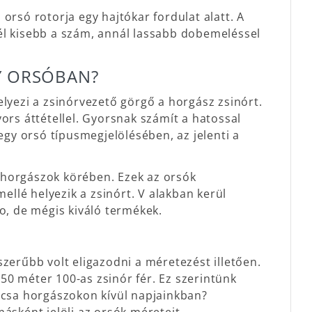
orsó rotorja egy hajtókar fordulat alatt. A
él kisebb a szám, annál lassabb dobemeléssel
Y ORSÓBAN?
lyezi a zsinórvezető görgő a horgász zsinórt.
ors áttétellel. Gyorsnak számít a hatossal
egy orsó típusmegjelölésében, az jelenti a
 horgászok körében. Ezek az orsók
llé helyezik a zsinórt. V alakban kerül
o, de mégis kiváló termékek.
zerűbb volt eligazodni a méretezést illetően.
0 méter 100-as zsinór fér. Ez szerintünk
rcsa horgászokon kívül napjainkban?