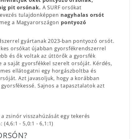
.
Hívhatjuk őket pontyozó orsónak,
ig pit orsónak.
A SURF orsókat
elnevezés tulajdonképpen
nagyhalas orsót
ok meg a Magyarországon
pontyozó
dszerrel gyártanak 2023-ban pontyozó orsót.
ékes orsókat újabban gyorsfékrendszerrel
ebb és ők voltak az úttörők a gyorsfék
a saját gyorsfékkel szerelt orsóját. Kérdés,
emes ellátogatni egy horgászboltba és
rsóját. Azt javasoljuk, hogy a korábban
 gyorsfékessé. Sajnos a tapasztalatok azt
a zsinór visszahúzását egy tekerés
(4,6:1 - 5,0:1 - 6,1:1)
 ORSÓN?