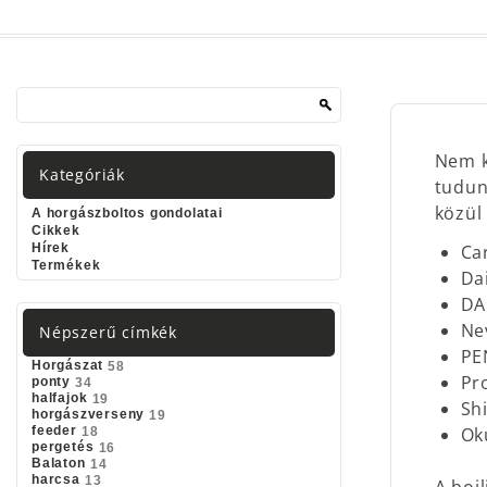
Nem 
Kategóriák
tudun
közül
A horgászboltos gondolatai
Cikkek
Hírek
Ca
Termékek
Da
D
Ne
Népszerű címkék
PE
Horgászat
58
Pr
ponty
34
halfajok
19
Sh
horgászverseny
19
feeder
Ok
18
pergetés
16
Balaton
14
harcsa
13