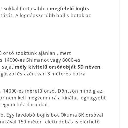
! Sokkal fontosabb a
megfelelő bojlis
tását. A legnépszerűbb bojlis botok az
ú orsó szoktunk ajánlani, mert
s 14000-es Shimanot vagy 8000-es
a saját
mély kivitelű orsódobját SD néven
.
gászol és azért van 3 méteres botra
s, 14000-es méretű orsó. Döntsön mindig az,
or nem kell megvenni rá a kínálat legnagyobb
et egy nehéz darabbal.
só. Egy távdobó bojlis bot Okuma 8K orsóval
nikával 150 méter feletti dobás is elérhető