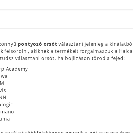
könnyű
pontyozó orsót
választani jelenleg a kínálatbó
k felsorolni, akiknek a termékeit forgalmazzuk a Hal
 tudsz választani orsót, ha bojlizáson töröd a fejed:
rp Academy
iwa
AM
vis
NN
ologic
imano
uma