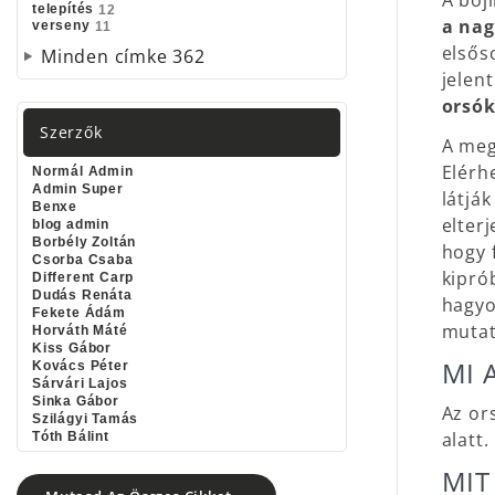
A boj
telepítés
12
a nag
verseny
11
elsős
Minden címke
362
jelen
orsók
Szerzők
A meg
Elérh
Normál Admin
Admin Super
látjá
Benxe
elter
blog admin
Borbély Zoltán
hogy 
Csorba Csaba
kipró
Different Carp
Dudás Renáta
hagyo
Fekete Ádám
mutat
Horváth Máté
Kiss Gábor
MI 
Kovács Péter
Sárvári Lajos
Sinka Gábor
Az or
Szilágyi Tamás
alatt.
Tóth Bálint
MIT