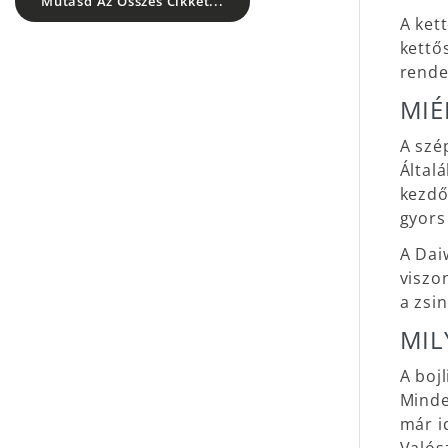
Mutasd Az Összes Cikket...
A ket
kettő
rende
MIÉ
A szé
Által
kezdő
gyors
A Dai
viszo
a zsi
MIL
A boj
Minde
már i