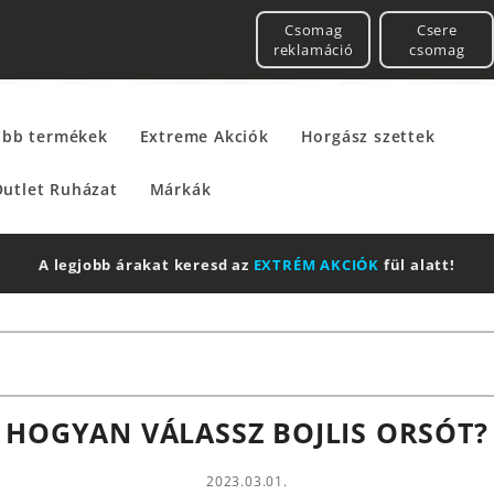
Csomag
Csere
reklamáció
csomag
űbb termékek
Extreme Akciók
Horgász szettek
utlet Ruházat
Márkák
A legjobb árakat keresd az
EXTRÉM AKCIÓK
fül alatt!
HOGYAN VÁLASSZ BOJLIS ORSÓT?
2023.03.01.