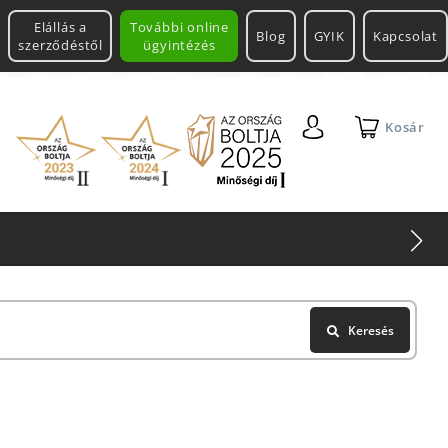
Elállás a
További online
Blog
GYIK
Kapcsolat
szerződéstől
ügyintézés
Kosár
Keresés