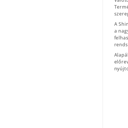
Valós
Termé
szere
A Shi
a nag
felha
rends
Alapá
előre
nyújt