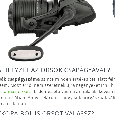
A HELYZET AZ ORSÓK CSAPÁGYÁVAL?
sók csapágyszáma
szinte minden értékesítés alatt fel
sem. Most erről nem szeretnék újra regényeket írni, h
artalmas cikket
. Érdemes elolvasnia annak, aki kevésne
no orsóban. Annyit elárulok, hogy sok horgásznak vá
n a cikk után.
KORA BOJLIS ORSÓT VÁLASSZ?