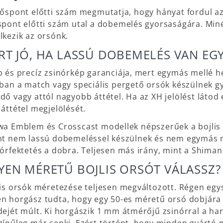
tőspont előtti szám megmutatja, hogy hányat fordul az 
spont előtti szám utal a dobemelés gyorsaságára. Min
lkezik az orsónk.
RT JÓ, HA LASSÚ DOBEMELÉS VAN EG
p és precíz zsinórkép garanciája, mert egymás mellé he
ában a match vagy speciális pergető orsók készülnek gy
dő vagy attól nagyobb áttétel. Ha az XH jelölést látod 
 áttétel megjelölését.
wa Emblem és Crosscast modellek népszerűek a bojlis
nt nem lassú dobemeléssel készülnek és nem egymás me
nórfektetés a dobra. Teljesen más irány, mint a Shiman
YEN MÉRETŰ BOJLIS ORSÓT VÁLASSZ?
lis orsók méretezése teljesen megváltozott. Régen egys
n horgász tudta, hogy egy 50-es méretű orsó dobjára 5
dejét múlt. Ki horgászik 1 mm átmérőjű zsinórral a ha