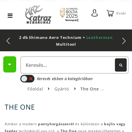
Kosár
2 db Shimano Aero Technium +
Leatherman
Multitool
Keresés ebben a kategóriában
Főoldal
Gyártó
The One
THE ONE
Amikor a modern
pontyhorgászatról
és különösen a
bojlis vagy
feeder
technikáról van szó, a
The One
neve megkerülhetetlen a