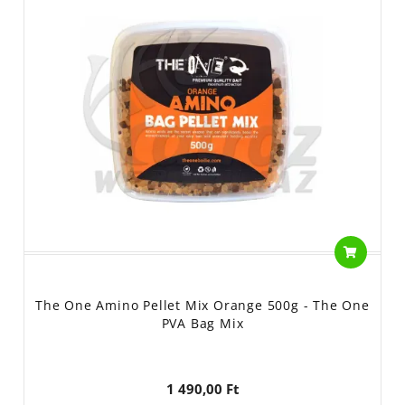
A Halcatraz kínálatában a The One legnépszerűbb termékeit
találod meg, amelyekkel felkészülhetsz a gyors, pörgős method
pecákra és a kapitális pontyok vadászatára is.
The One etetőanyagok:
Tökéletes tapadás, gyors bontás és
ellenállhatatlan ízvilág jellemzi őket, amelyek azonnal az
etetésre vonzzák a halakat.
The One horogcsalik (Wafters, Pop-Up, Oldódó):
Kiegyensúlyozott, lebegő vagy kritikusan kikönnyített csalik
széles választéka, amelyek a legóvatosabb pontyokat is
kapásra ingerlik.
Pelletek és aromák:
Legyen szó etetőpelletről vagy magas
tápértékű horog-pelletekről, a The One minőséget kínál.
Folyékony aromáik és dippjeik pedig felturbózzák bármelyik
The One Amino Pellet Mix Orange 500g - The One
csalidat vagy keverékedet.
PVA Bag Mix
Válaszd a hazai innovációt és a bizonyított fogósságot!
Fedezd fel a The One teljes kínálatát a Halcatraz
webshopban, és szerezd be a sikerhez szükséges csalikat a
1 490,00 Ft
következő horgászatodra!