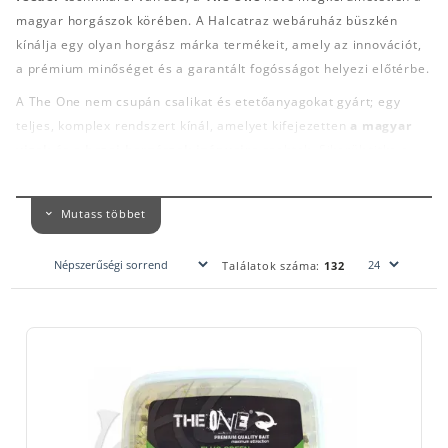
magyar horgászok körében. A Halcatraz webáruház büszkén
kínálja egy olyan horgász márka termékeit, amely az innovációt,
a prémium minőséget és a garantált fogósságot helyezi előtérbe.
A The One nem csupán csalikat és etetőanyagokat gyárt; egy
teljes, komplex rendszert kínál, amelyet kifejezetten
a magyar
vizek és a hazai horgászok igényeire
szabtak. Sikerük titka a
folyamatos kísérletezés, a versenyhorgászoktól érkező
visszajelzések és a kompromisszumot nem tűrő alapanyag-
Mutass többet
használat.
Találatok száma:
132
MIÉRT A THE ONE A TÖKÉLETES VÁLASZTÁS?
Legyél akár hobbi horgász, akár elhivatott versenyhorgász, a The
One termékeivel egy lépéssel közelebb kerülsz a sikerhez. A
márka termékei mögött valós tapasztalat és tudatos fejlesztés
áll.
Garantált fogósság:
A The One csalik és etetőanyagok egyedi