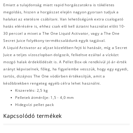
Emiatt a tulajdonság miatt rapid horgászatokra is tökéletes
megoldás, hiszen a horgászat elején nagyon gyorsan tudjuk a
halakat az etetésre csábítani. Van lehetőségünk extra csalogató
hatás elérésére is, ehhez csak elő kell áztatni használat előtt 10-
30 perccel a mixet a The One Liquid Activator, vagy a The One
Secret Juice folyékony termékcsaládunk egyik tagjával.
A Liquid Activator az aljzat közelében fejti ki hatását, míg a Secret
Juice a teljes vízoszlopban dolgozik, felkeltve ezáltal a vízközt
mozgó halak érdeklődését is. A Pellet Box-ok rendkívül jó ár-érték
arányt képviselnek, főleg, ha figyelembe vesszük, hogy egy egyedi,
tartós, dizájnos The One vödörben értékesítjük, amit a
későbbiekben rengeteg egyéb célra lehet használni.
Kiszerelés: 2,5 kg
Pelletek átmérője: 1,5 - 4,0 mm
Hidegvízi pellet pack
Kapcsolódó termékek