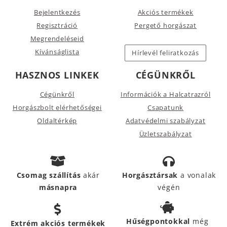
Bejelentkezés
Akciós termékek
Regisztráció
Pergető horgászat
Megrendeléseid
Kívánságlista
Hírlevél feliratkozás
HASZNOS LINKEK
CÉGÜNKRŐL
Cégünkről
Információk a Halcatrazról
Horgászbolt elérhetőségei
Csapatunk
Oldaltérkép
Adatvédelmi szabályzat
Üzletszabályzat
Csomag szállítás
akár
Horgásztársak
a vonalak
másnapra
végén
Hűségpontokkal
még
Extrém akciós termékek