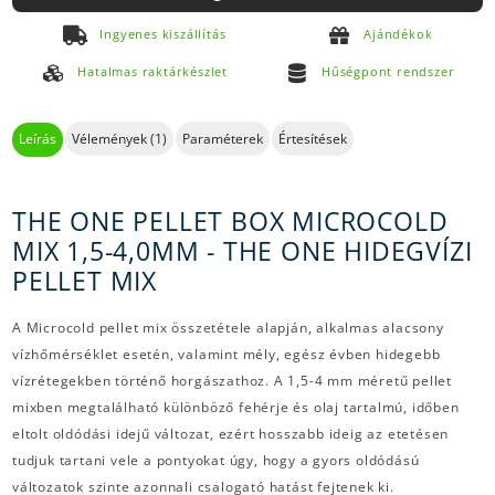
Ingyenes kiszállítás
Ajándékok
Hatalmas raktárkészlet
Hűségpont rendszer
Leírás
Vélemények (1)
Paraméterek
Értesítések
THE ONE PELLET BOX MICROCOLD
MIX 1,5-4,0MM - THE ONE HIDEGVÍZI
PELLET MIX
A Microcold pellet mix összetétele alapján, alkalmas alacsony
vízhőmérséklet esetén, valamint mély, egész évben hidegebb
vízrétegekben történő horgászathoz. A 1,5-4 mm méretű pellet
mixben megtalálható különböző fehérje és olaj tartalmú, időben
eltolt oldódási idejű változat, ezért hosszabb ideig az etetésen
tudjuk tartani vele a pontyokat úgy, hogy a gyors oldódású
változatok szinte azonnali csalogató hatást fejtenek ki.