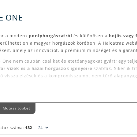
E ONE
or a modern
pontyhorgászatról
és különösen a
bojlis vagy 
erülhetetlen a magyar horgászok körében. A Halcatraz webá
keit, amely az innovációt, a prémium minőséget és a garant
 One nem csupán csalikat és etetőanyagokat gyárt; egy telje
ar vizek és a hazai horgászok igényeire
szabtak. Sikerük ti
ző visszajelzések és a kompromisszumot nem tűrő alapanyag
RT A THE ONE A TÖKÉLETES VÁLASZTÁS?
Mutass többet
l akár hobbi horgász, akár elhivatott versenyhorgász, a The
hez. A márka termékei mögött valós tapasztalat és tudatos fe
latok száma:
132
rantált fogósság:
A The One csalik és etetőanyagok egyedi 
ntyok és amurok egyszerűen képtelenek figyelmen kívül hag