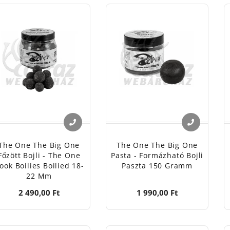
lyékony aromáik és dippjeik pedig felturbózzák bármelyik cs
zd a hazai innovációt és a bizonyított fogósságot! Fedezd 
zerezd be a sikerhez szükséges csalikat a következő horgá
The One The Big One
The One The Big One
Főzött Bojli - The One
Pasta - Formázható Bojli
ook Boilies Boilied 18-
Paszta 150 Gramm
22 Mm
2 490,00 Ft
1 990,00 Ft