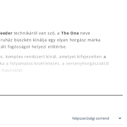
feeder
technikáról van szó, a
The One
neve
ruház büszkén kínálja egy olyan horgász márka
ált fogósságot helyezi előtérbe.
s, komplex rendszert kínál, amelyet kifejezetten
a
tka a folyamatos kísérletezés, a versenyhorgászoktól
-használat.
 One termékeivel egy lépéssel közelebb kerülsz a
jlesztés áll.
aromákkal és összetevőkkel készülnek, amelyeket a
yni.