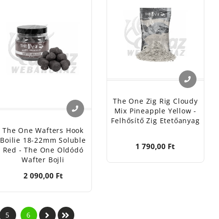
The One Zig Rig Cloudy
Mix Pineapple Yellow -
Felhősítő Zig Etetőanyag
The One Wafters Hook
Boilie 18-22mm Soluble
1 790,00 Ft
Red - The One Oldódó
Wafter Bojli
2 090,00 Ft
5
6