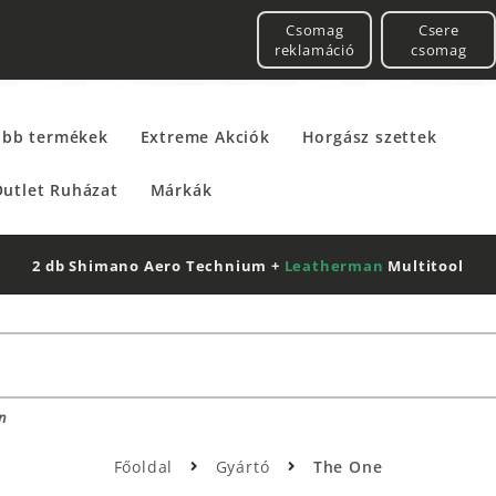
Csomag
Csere
reklamáció
csomag
űbb termékek
Extreme Akciók
Horgász szettek
utlet Ruházat
Márkák
2 db Shimano Aero Technium +
Leatherman
Multitool
n
Főoldal
Gyártó
The One