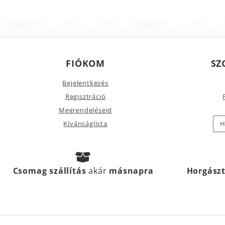
FIÓKOM
SZ
Bejelentkezés
Regisztráció
Megrendeléseid
Kívánságlista
H
Csomag szállítás
akár
másnapra
Horgász