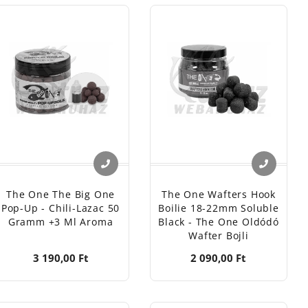
alidat vagy keverékedet.
fel a The One teljes kínálatát a Halcatraz webshopban,
szatodra!
The One The Big One
The One Wafters Hook
Pop-Up - Chili-Lazac 50
Boilie 18-22mm Soluble
Gramm +3 Ml Aroma
Black - The One Oldódó
Wafter Bojli
3 190,00 Ft
2 090,00 Ft