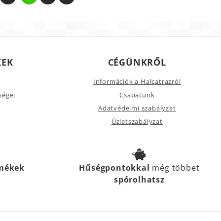
KEK
CÉGÜNKRŐL
Információk a Halcatrazról
ségei
Csapatunk
Adatvédelmi szabályzat
Üzletszabályzat
rmékek
Hűségpontokkal
még többet
spórolhatsz