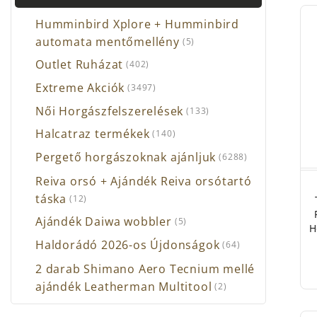
Fo
Válas
Humminbird Xplore + Humminbird
és s
automata mentőmellény
(5)
Outlet Ruházat
(402)
Extreme Akciók
(3497)
Női Horgászfelszerelések
(133)
Halcatraz termékek
(140)
Pergető horgászoknak ajánljuk
(6288)
Reiva orsó + Ajándék Reiva orsótartó
táska
(12)
Ajándék Daiwa wobbler
(5)
H
Haldorádó 2026-os Újdonságok
(64)
2 darab Shimano Aero Tecnium mellé
ajándék Leatherman Multitool
(2)