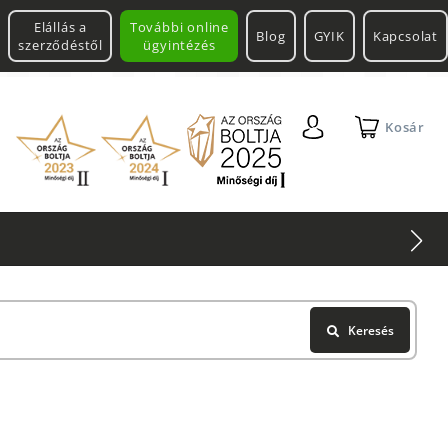
Elállás a
További online
Blog
GYIK
Kapcsolat
szerződéstől
ügyintézés
Kosár
Keresés