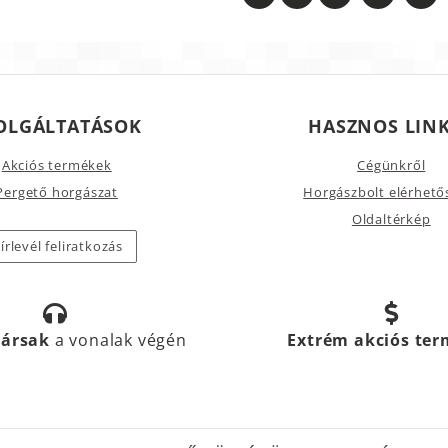
OLGÁLTATÁSOK
HASZNOS LIN
Akciós termékek
Cégünkről
Pergető horgászat
Horgászbolt elérhető
Oldaltérkép
írlevél feliratkozás
társak
a vonalak végén
Extrém akciós te