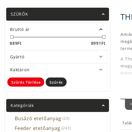
SZŰRŐK
TH
Bruttó ár
Amik
megk
889
Ft
8991
Ft
termé
Gyártó
A The
magy
Raktáron
érke
Szűrés Törlése
Szűrés
MIÉ
Kategóriák
Legyé
siker
Busázó etetőanyag
(23)
Talá
Ga
Feeder etetőanyag
(242)
po