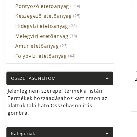
Pontyozó etetőanyag
(194)
Me
né
Keszegező etetőanyag
(25)
ar
Hidegvízi etetőanyag
(28)
Ve
Melegvízi etetőanyag
(78)
Ez
In
Amur etetőanyag
(23)
sz
Folyóvízi etetőanyag
(44)
FÓK
ÖSSZEHASONLÍTOM
A Hal
Jelenleg nem szerepel termék a listán.
metho
Termékek hozzáadásához kattintson az
Th
alattuk található Összehasonlítás
et
gombra.
Th
vá
Pe
Kategóriák