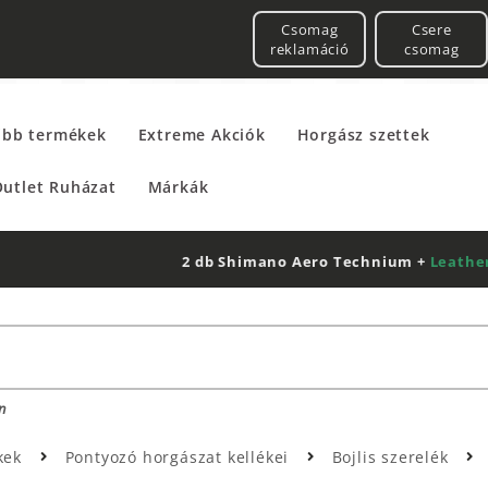
Csomag
Csere
reklamáció
csomag
űbb termékek
Extreme Akciók
Horgász szettek
utlet Ruházat
Márkák
2 db Shimano Aero Technium +
Leatherman
Multitool
n
kek
Pontyozó horgászat kellékei
Bojlis szerelék