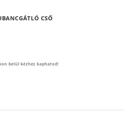
 GUBANCGÁTLÓ CSŐ
apon belül kézhez kaphatod!