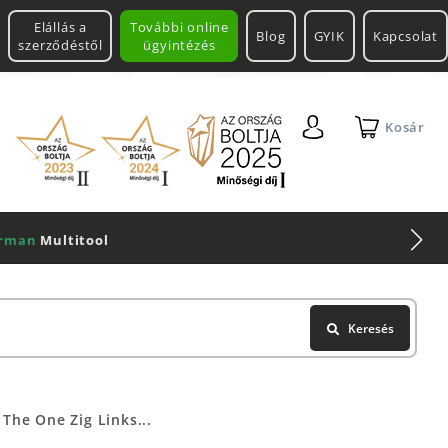
Elállás a
További online
Blog
GYIK
Kapcsolat
szerződéstől
ügyintézés
Kosár
Keresés
The One Zig Links...