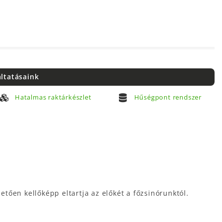
áltatásaink
Hatalmas raktárkészlet
Hűségpont rendszer
tően kellőképp eltartja az előkét a főzsinórunktól.