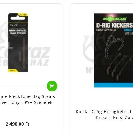
line FleckTone Bag Stems
ivel Long - PVA Szerelék
Korda D-Rig Horogbefordí
Kickers Kicsi Zöl
2 490,00 Ft