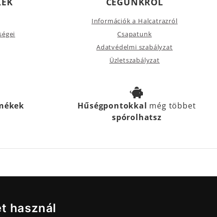
KEK
CÉGÜNKRŐL
Információk a Halcatrazról
ségei
Csapatunk
Adatvédelmi szabályzat
Üzletszabályzat
rmékek
Hűségpontokkal
még többet
spórolhatsz
et használ