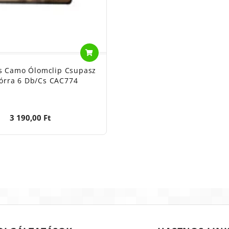
s Camo Ólomclip Csupasz
órra 6 Db/cs CAC774
3 190,00 Ft