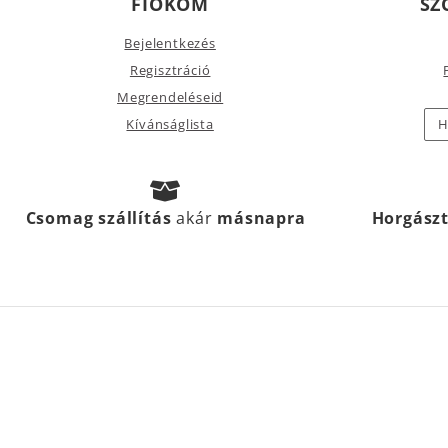
FIÓKOM
SZ
Bejelentkezés
Regisztráció
Megrendeléseid
Kívánságlista
H
Csomag szállítás
akár
másnapra
Horgász