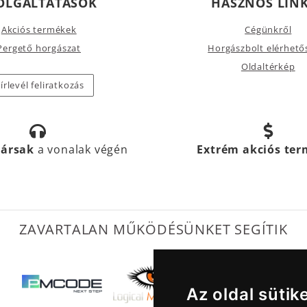
OLGÁLTATÁSOK
HASZNOS LIN
Akciós termékek
Cégünkről
Pergető horgászat
Horgászbolt elérhető
Oldaltérkép
írlevél feliratkozás
társak
a vonalak végén
Extrém akciós te
ZAVARTALAN MŰKÖDÉSÜNKET SEGÍTIK
Az oldal sütik