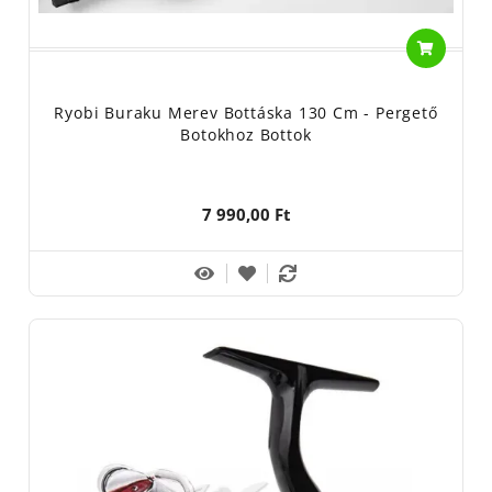
mérnökök 6+1 rozsdamentes acél csapággyal látták el az orsót a
sima futás érdekében. A kínálatban megtalálható 10-es,20-as,
30,as és 40-es méretben, amelyekkel kisméretű vagy nagyméretű
ragadozóhalakra is pergethetünk. A Ryobi orsók a minőségi belső
anyaghasználatról, pontos illesztésekről és a precíz
Ryobi Buraku Merev Bottáska 130 Cm - Pergető
Botokhoz Bottok
fékrendszerről híresek, amely tulajdonságok ebből az orsóból
sem hiányozhatnak. Az orsót lekerekített alumínium dobbal látták
el, melyről könnyedén fut le a zsinór bedobás során.
7 990,00 Ft
Évek óta ez a legnépszerűbb orsó a Ryobi kínálatában.
Elsősorban a nagy teherbíró képesség és a hibamentes használat
miatt ismert. Az orsó test és a mechanikai igénybevételnek kitett
belső szerkezeti elemek karbon-kompozit anyagból készültek. A
zsinórfektetés pontosan és egyenletesen történik mind fonott,
mind pedig nylon zsinórok esetén. Szabadalmaztatott, tűgörgős
csapágyon alapuló visszaforgásgátló rendszer. Rozsdamentes
acél tengely. CNC technológiával készített belső főalkatrészek.
Dobja dúralumínium, az orsó összes csavarja rozsdamentes acél.
Az orsó mellé egy grafit pótdob is került a dobozba. Ezek a
tények és jellemzők önmagukért beszélnek, ez egy igazán jó