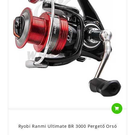
pergető orsó. Egy jó pergető bottal párosítva tökéletes fegyver
lehet egy pergetés során.
Megtalálható a Halcatraz horgász webshop és horgászbolt
kínálatában.
RYOBI ELSŐFÉKES ORSÓ
RYOBI TÁVDOBÓ ORSÓ
Ryobi Ranmi Ultimate BR 3000 Pergető Orsó