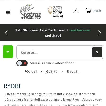
Kosár
2 db Shimano Aero Technium +
Leatherman
Multitool
Keresés ebben a kategóriában
Főoldal
Gyártó
Ryobi
RYOBI
A
Ryobi márka
igen nagy múltra tekint vissza.
Szinte minden
idősebb horgász rendelkezett valamelyik régi Ryobi típussal
, vagy
találkozott vele pályafutása során. E sorok írójának első „igazi”