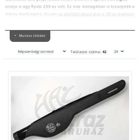
orsója is egy Ryobi 233-as volt. Ez már önmagában is bizonyíték a
márka minőségére, hiszen
az említett típust már a 40-es években
is használták, de még ma is teszik a dolgukat.
Természetesen
elavultnak számítanak a mai kínálat mellett, de a maguk idejében
Mutass többet
óriási ugrást jelentettek. Ennek köszönhető, hogy a Ryobi név a
köztudatban maradt és horgászok ezrei teszik le még mindig
voksukat a gyártó valamelyik típusa mellett.
Találatok száma:
42
A Ryobi nem is hazudtolja meg hírnevét. Ma is
rendkívül
strapabíró orsókat gyárt
. Összességében elmondható, hogy
szépen kivitelezett,
teljesen fémből készült orsókról van szó, a
zsinórképük bármely másik híres orsógyártó termékével felveszi
a versenyt
. Alapvetően
precíz illesztés, finom fékrendszer, sima
futás és strapabíróság jellemzi őket.
A Halcatraz horgász webshop kínálatában jelenleg a Ryobi
Ecusima 2000 szerepel. A
Ryobi orsócsalád legfiatalabb tagja
az Ecusima
, amely megkapta a nagytestvérei megbízhatóságát.
Ez a
pergető orsó tökéletesen helyt áll a hazai igényeknek.
A