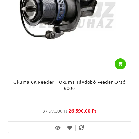
patakokat apróságokat
kergetve.
Ennyi bevezető után, nézzük is meg ezt a céget közelebbről:
OKUMA FISHING TACKLE CO. LTD. tajvani székhelyű cég, 1986 óta
gyárt
horgászfelszereléseket. OKUMA FISHING mindig arra törekedett,
hogy olyan eszközöket
adjon a horgászok kezébe, ami alkalmas a horgászélmények
megélésére. A siker ne a
felszerelésen múljon!
Ezt követi az Okuma minden fejlesztésében. Ha a megbízhatóság
Okuma 6K Feeder - Okuma Távdobó Feeder Orsó
az első számú szempont egy
6000
horgásztermékkel szemben, nyugodt szívvel ajánljuk az Okuma
orsóit, botjait. Nem
jelenthetjük ki hogy a legjobb termékekről van szó. De hogy a
26 590,00 Ft
37 990,00 Ft
legmegbízhatóbb
horgászfelszerelést vásároljuk meg egy tökéletes ár-érték
arányban, abban biztosak lehetünk.
Minden látogatónk számár a legismertebbek az Okuma orsói. Így