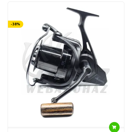
kezdjük ezekkel. A
választékuk jóval túlmutat a Longbow sorozaton. Ha te bojlis
horgász vagy, biztosan
-38%
megtalálod a számodra megfelelő pontyozó orsót. Lehet az
távdobó orsó vagy hagyományos
kialakítású. A nyeletőfékes orsókat kedveled? Vagy csak az
egyszerű gyorsfék híve vagy?
Mindent (is) megtalálsz ebben a hihetetlen választékban.
Ha pergető horgász vagy sem kell kompromisszumot kötnöd. A
nemzetközi trendeket követve
természetesen az Okuma választékában is megjelentek a
könnyített orsók. Ezzel mindig a
horgász kényelmét igyekeznek növelni a gyártók. A
megbízhatóság, tartósság, az erő itt is a
legfontosabb tulajdonságok. Természetesen ez nem csak a
pergető orsók felső kategóriájára
igaz! Ezért érthető az a szinte fel nem fogható mennyiség, melyet
az orsóiból értékesítenek a
nagyvilágban.