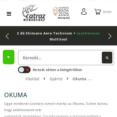
Kosár
2 db Shimano Aero Technium +
Leatherman
Multitool
Keresés ebben a kategóriában
Főoldal
Gyártó
Okuma
OKUMA
Ugye mindenki számára ismert márka az Okuma. Szinte biztos,
hogy találkoztatok már
valamelyik termékével. Természetesen a legismertebbek a