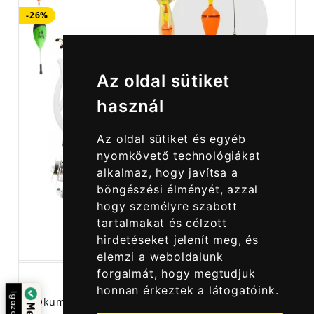
-26%
Az oldal sütiket
használ
Az oldal sütiket és egyéb
nyomkövető technológiákat
alkalmaz, hogy javítsa a
böngészési élményét, azzal
hogy személyre szabott
tartalmakat és célzott
hirdetéseket jelenít meg, és
elemzi a weboldalunk
forgalmát, hogy megtudjuk
honnan érkeztek a látogatóink.
azolta:
Okuma Csukázó Horgász Szett - Úszós Csukázó