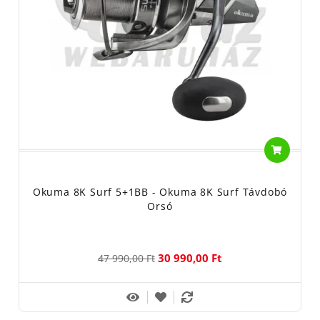
módszer, ami a legjobban igénybe veszi a felszerelést. Ez a
garancia az Okuma termékek
magas minőségének a megtartására, hisz minden fejlesztésük
alapjául ez szolgál.
Természetesen a horgászkiegészítők és horgászkellékek
gyártását sem hanyagolta el a taiwani
cég. A bottáskák és merítők közt is gyakran feltűnik az Okuma
márkanév.
Azoknak a horgászoknak ajánljuk az Okuma termékeket, akiknek
a horgászeszközök
Okuma 8K Surf 5+1BB - Okuma 8K Surf Távdobó
megbízhatósága a fő szempont. A megvásárolt horgászcikkeket
Orsó
hosszú távon szeretnék
használni.
30 990,00 Ft
47 990,00 Ft